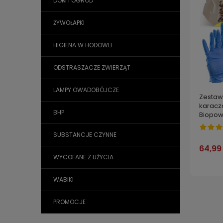
DOM I OGRÓD
ŻYWOŁAPKI
HIGIENA W HODOWLI
ODSTRASZACZE ZWIERZĄT
LAMPY OWADOBÓJCZE
Zestaw
karacz
BHP
Biopow
zabezpi
ochron
SUBSTANCJE CZYNNE
NATURA
64,99 
WYCOFANE Z UŻYCIA
WABIKI
PROMOCJE