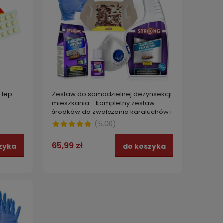
 lep
Zestaw do samodzielnej dezynsekcji
mieszkania - kompletny zestaw
środków do zwalczania karaluchów i
prusaków ROACH BLASTER
(
5.00
)
65,99 zł
zyka
do koszyka