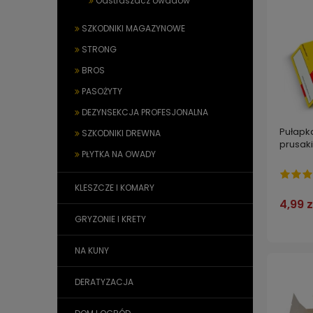
Odstraszacz owadów
SZKODNIKI MAGAZYNOWE
STRONG
BROS
PASOŻYTY
DEZYNSEKCJA PROFESJONALNA
Pułapk
SZKODNIKI DREWNA
prusaki
PŁYTKA NA OWADY
KLESZCZE I KOMARY
4,99 z
GRYZONIE I KRETY
NA KUNY
DERATYZACJA