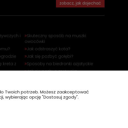
zobacz, jak dojechać
żywczych i
Skuteczny sposób na muszki
owocówki
domu?
Jak odstraszyć kota?
ogrodzie
Jak się pozbyć gołębi?
 kreta z
Sposoby na biedronki azjatyckie
Jak się pozbyć mrówek?
óbli
Jak odstraszyć dzika?
?
ę do Twoich potrzeb. Możesz zaakceptować
i, wybierając opcję "Dostosuj zgody".