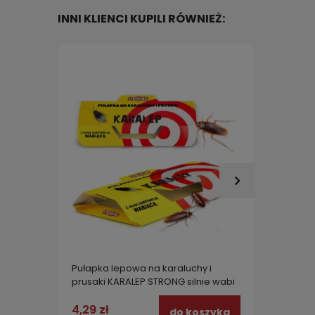
INNI KLIENCI KUPILI RÓWNIEŻ:
Pułapka lepowa na karaluchy i
Pułapka
prusaki KARALEP STRONG silnie wabi
PANKO 
owady 1 szt.
4,29 zł
59,85
do koszyka