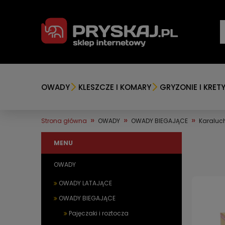
OWADY
KLESZCZE I KOMARY
GRYZONIE I KRET
»
»
»
Strona główna
OWADY
OWADY BIEGAJĄCE
Karaluch
MENU
OWADY
OWADY LATAJĄCE
OWADY BIEGAJĄCE
Pajęczaki i roztocza