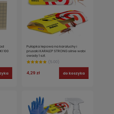
Pułapka lepowa na karaluchy i
ład
prusaki KARALEP STRONG silnie wabi
I 100
owady 1 szt.
(
5.00
)
4,29 zł
do koszyka
zyka