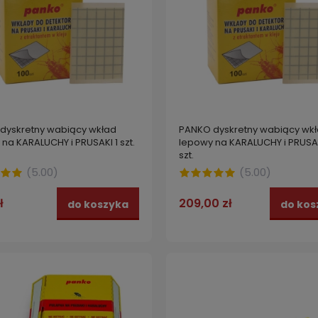
dyskretny wabiący wkład
PANKO dyskretny wabiący wk
na KARALUCHY i PRUSAKI 1 szt.
lepowy na KARALUCHY i PRUSAK
szt.
(
5.00
)
(
5.00
)
ł
209,00 zł
do koszyka
do kos