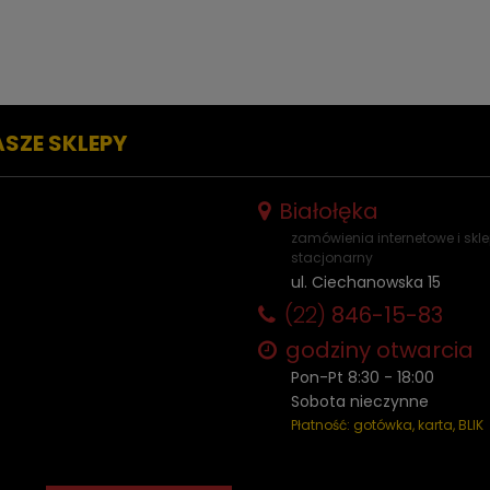
więc
ASZE SKLEPY
Białołęka
zamówienia internetowe i skl
stacjonarny
ul. Ciechanowska 15
(22)
846-15-83
godziny otwarcia
Pon-Pt 8:30 - 18:00
Sobota nieczynne
Płatność: gotówka, karta, BLIK