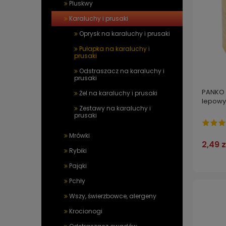
Pluskwy
Karaluchy i prusaki
Oprysk na karaluchy i prusaki
Pułapka na karaluchy i
prusaki
Odstraszacz na karaluchy i
prusaki
PANKO 
Żel na karaluchy i prusaki
lepowy 
Zestawy na karaluchy i
prusaki
Mrówki
2,49 z
Rybiki
Pająki
Pchły
Wszy, świerzbowce, alergeny
Krocionogi