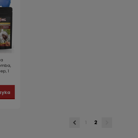
ia
bomba,
lep, 1
R
zyka
1
2