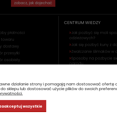
zobacz, jak dojechać
CENTRUM WIEDZY
oby płatności
Jak pozbyć się moli spo
odzieżowych?
 towaru
Jak się pozbyć kuny z 
ty dostawy
Zwalczanie ślimaków w 
r przesyłki
Sposoby na pozbycie się
r osobisty
ogrodu
ąpienie od umowy
Odstraszanie gołębi i wr
amacja towaru
Jak się pozbyć korników
poprawne działanie strony i pomagają nam dostosować ofert
ć do sklepu lub dostosować użycie plików do swoich preferencj
prywatności.
zaakceptuj wszystkie