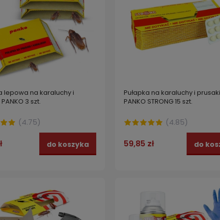
a lepowa na karaluchy i
Pułapka na karaluchy i prusaki
 PANKO 3 szt.
PANKO STRONG 15 szt.
(
4.75
)
(
4.85
)
ł
59,85 zł
do koszyka
do kos