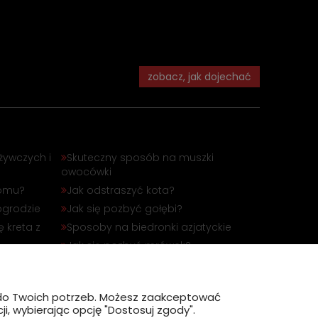
zobacz, jak dojechać
żywczych i
Skuteczny sposób na muszki
owocówki
domu?
Jak odstraszyć kota?
ogrodzie
Jak się pozbyć gołębi?
 kreta z
Sposoby na biedronki azjatyckie
Jak się pozbyć mrówek?
óbli
Jak odstraszyć dzika?
?
ę do Twoich potrzeb. Możesz zaakceptować
i, wybierając opcję "Dostosuj zgody".