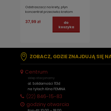
Odstraszacz na krety, płyn
koncentrat przeciwko kretom
STRONG 200 ml
37,99 zł
do
koszyka
ZOBACZ, GDZIE ZNAJDUJĄ SIĘ N
Centrum
sklep stacjonarny
al. Solidarności 113d
na tyłach Kina FEMINA
(22)
846-15-83
godziny otwarcia
Pon-Pt 10:00 - 18:00