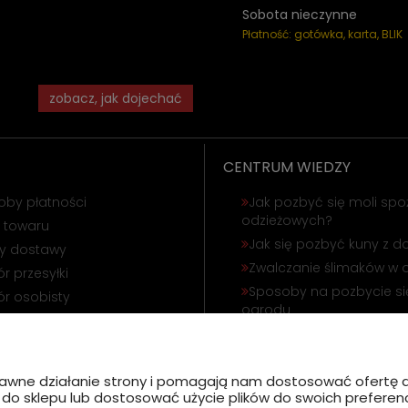
Sobota nieczynne
Płatność: gotówka, karta, BLIK
zobacz, jak dojechać
CENTRUM WIEDZY
oby płatności
Jak pozbyć się moli spo
odzieżowych?
 towaru
Jak się pozbyć kuny z 
ty dostawy
Zwalczanie ślimaków w 
r przesyłki
Sposoby na pozbycie się
r osobisty
ogrodu
ąpienie od umowy
Odstraszanie gołębi i wr
amacja towaru
Jak się pozbyć korników
poprawne działanie strony i pomagają nam dostosować ofert
ć do sklepu lub dostosować użycie plików do swoich preferencj