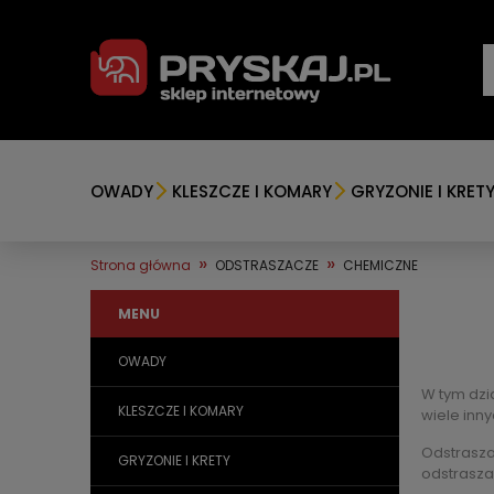
OWADY
KLESZCZE I KOMARY
GRYZONIE I KRET
»
»
Strona główna
ODSTRASZACZE
CHEMICZNE
MENU
OWADY
W tym dzi
KLESZCZE I KOMARY
wiele inn
Odstrasza
GRYZONIE I KRETY
odstraszan