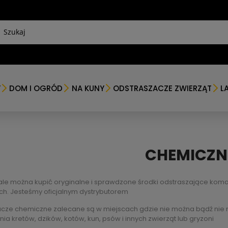
Y
DOM I OGRÓD
NA KUNY
ODSTRASZACZE ZWIERZĄT
L
CHEMICZN
ale można kupić oryginalne i sprawdzone środki odstraszające komar
ych. Jesteśmy oficjalnym dystrybutorem
cze chemiczne zalecane są w miejscach gdzie nie można bądź nie 
ia kretów, dzików, kotów, kun, psów i innych zwierząt lub gryzoni