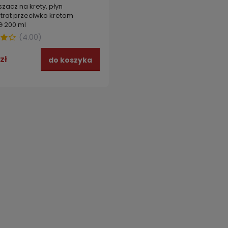
zacz na krety, płyn
trat przeciwko kretom
 200 ml
(
4.00
)
zł
do koszyka