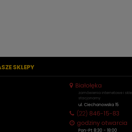
ASZE SKLEPY
Białołęka
zamówienia internetowe i skl
stacjonarny
ul. Ciechanowska 15
(22)
846-15-83
godziny otwarcia
Pon-Pt 8:30 - 18:00