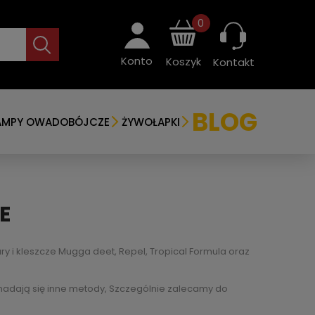
0
Konto
Koszyk
Kontakt
BLOG
AMPY OWADOBÓJCZE
ŻYWOŁAPKI
E
y i kleszcze Mugga deet, Repel, Tropical Formula oraz
nadają się inne metody, Szczególnie zalecamy do