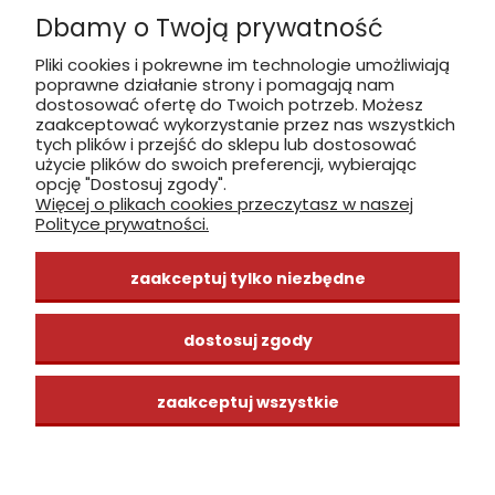
Dbamy o Twoją prywatność
Płatność: gotówka, karta, BLIK
Pliki cookies i pokrewne im technologie umożliwiają
poprawne działanie strony i pomagają nam
zobacz, jak dojechać
dostosować ofertę do Twoich potrzeb. Możesz
zaakceptować wykorzystanie przez nas wszystkich
tych plików i przejść do sklepu lub dostosować
użycie plików do swoich preferencji, wybierając
opcję "Dostosuj zgody".
Więcej o plikach cookies przeczytasz w naszej
INFORMACJE
Polityce prywatności.
ZAKUPY
zaakceptuj tylko niezbędne
CENTRUM WIEDZY
dostosuj zgody
zaakceptuj wszystkie
pokaż pełną wersję strony