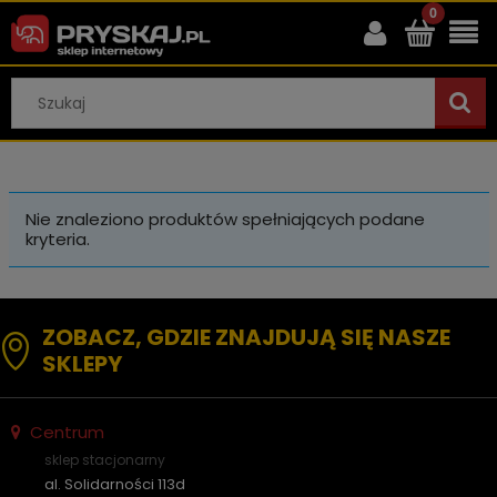
Nie znaleziono produktów spełniających podane
kryteria.
ZOBACZ, GDZIE ZNAJDUJĄ SIĘ NASZE
SKLEPY
Centrum
sklep stacjonarny
al. Solidarności 113d