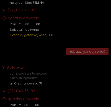
na tyłach Kina FEMINA
(22)
846-15-83
godziny otwarcia
Pon-Pt 10:00 - 18:00
Sobota nieczynne
Płatność: gotówka, karta, BLIK
zobacz, jak dojechać
Białołęka
zamówienia internetowe i
sklep stacjonarny
ul. Ciechanowska 15
(22)
846-15-83
godziny otwarcia
Pon-Pt 8:30 - 18:00
Sobota nieczynne