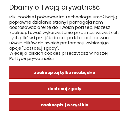
Dbamy o Twoją prywatność
Płatność: gotówka, karta, BLIK
Pliki cookies i pokrewne im technologie umożliwiają
poprawne działanie strony i pomagają nam
zobacz, jak dojechać
dostosować ofertę do Twoich potrzeb. Możesz
zaakceptować wykorzystanie przez nas wszystkich
tych plików i przejść do sklepu lub dostosować
użycie plików do swoich preferencji, wybierając
opcję "Dostosuj zgody".
Więcej o plikach cookies przeczytasz w naszej
INFORMACJE
Polityce prywatności.
ZAKUPY
zaakceptuj tylko niezbędne
CENTRUM WIEDZY
dostosuj zgody
zaakceptuj wszystkie
pokaż pełną wersję strony