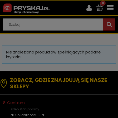
Nie znaleziono produktów spełniających podane
kryteria.
ZOBACZ, GDZIE ZNAJDUJĄ SIĘ NASZE
SKLEPY
Centrum
sklep stacjonarny
al. Solidarności 113d