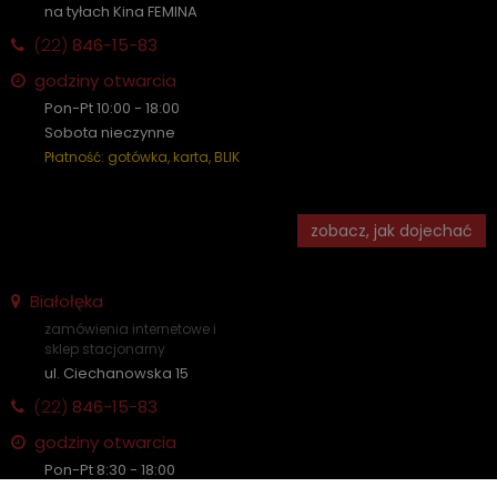
na tyłach Kina FEMINA
(22)
846-15-83
godziny otwarcia
Pon-Pt 10:00 - 18:00
Sobota nieczynne
Płatność: gotówka, karta, BLIK
zobacz, jak dojechać
Białołęka
zamówienia internetowe i
sklep stacjonarny
ul. Ciechanowska 15
(22)
846-15-83
godziny otwarcia
Pon-Pt 8:30 - 18:00
Sobota nieczynne