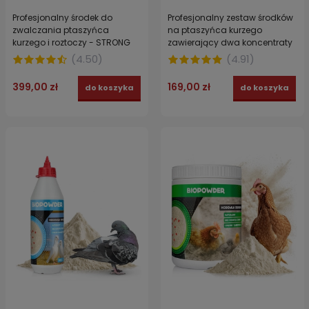
Profesjonalny środek do
Profesjonalny zestaw środków
zwalczania ptaszyńca
na ptaszyńca kurzego
kurzego i roztoczy - STRONG
zawierający dwa koncentraty
INSECT BLOCKER POLYMER
(insektycyd + wzmacniacz
(
4.50
)
(
4.91
)
koncentrat 1 L
polimerowy) RED MITE DOUBLE
POWER
399,00 zł
169,00 zł
do koszyka
do koszyka