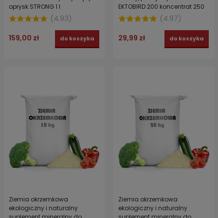
oprysk STRONG 1 l
EKTOBIRD 200 koncentrat 250
ml
(
4.93
)
(
4.97
)
159,00 zł
29,99 zł
do koszyka
do koszyka
Ziemia okrzemkowa
Ziemia okrzemkowa
ekologiczny i naturalny
ekologiczny i naturalny
suplement mineralny do
suplement mineralny do