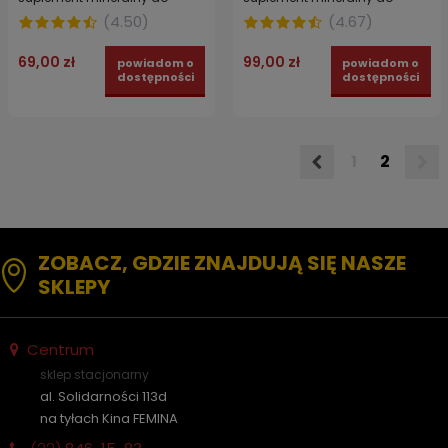
ogrodu 10 kg
ogrodu 20 kg
(
4.50
)
(
4.67
)
69,00 zł
99,00 zł
powiadom o
powiadom o
dostępności
dostępności
1
2
ZOBACZ, GDZIE ZNAJDUJĄ SIĘ NASZE
SKLEPY
Centrum
sklep stacjonarny
al. Solidarności 113d
na tyłach Kina FEMINA