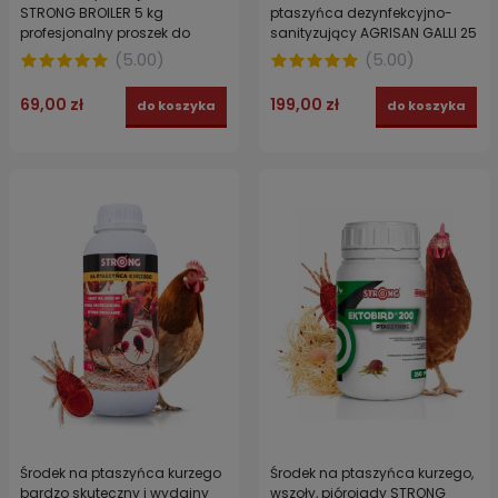
STRONG BROILER 5 kg
ptaszyńca dezynfekcyjno-
profesjonalny proszek do
sanityzujący AGRISAN GALLI 25
dezynfekcji kurnika - działa
kg
(
5.00
)
(
5.00
)
parazytobójczo na ptaszyńce
69,00 zł
199,00 zł
do koszyka
do koszyka
Środek na ptaszyńca kurzego
Środek na ptaszyńca kurzego,
bardzo skuteczny i wydajny
wszoły, piórojady STRONG