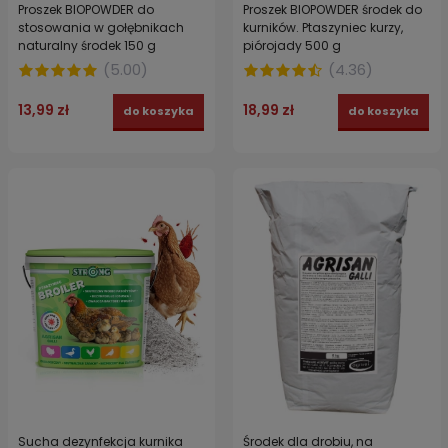
Proszek BIOPOWDER do
Proszek BIOPOWDER środek do
stosowania w gołębnikach
kurników. Ptaszyniec kurzy,
naturalny środek 150 g
piórojady 500 g
(
5.00
)
(
4.36
)
13,99 zł
18,99 zł
do koszyka
do koszyka
Sucha dezynfekcja kurnika
Środek dla drobiu, na