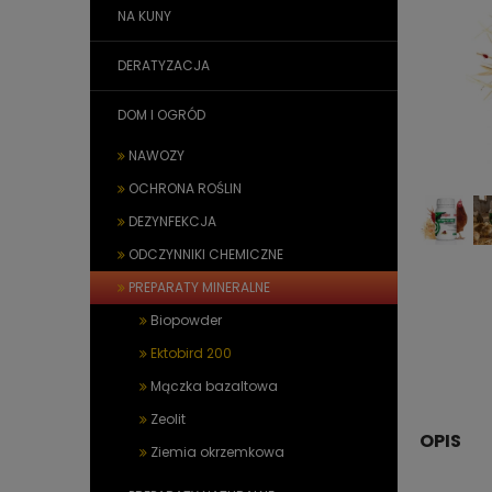
NA KUNY
DERATYZACJA
DOM I OGRÓD
NAWOZY
OCHRONA ROŚLIN
DEZYNFEKCJA
ODCZYNNIKI CHEMICZNE
PREPARATY MINERALNE
Biopowder
Ektobird 200
Mączka bazaltowa
Zeolit
OPIS
Ziemia okrzemkowa