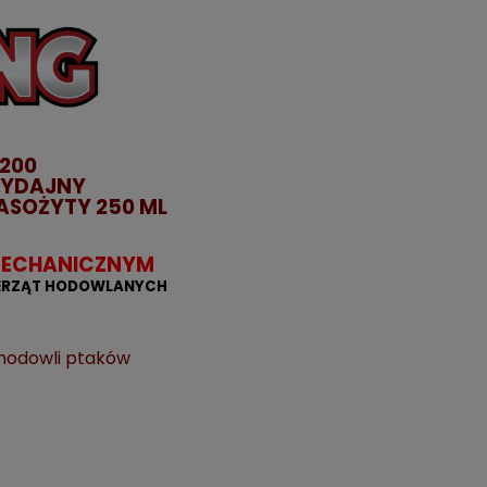
200
WYDAJNY
PASOŻYTY 250 ML
 MECHANICZNYM
IERZĄT HODOWLANYCH
 hodowli ptaków