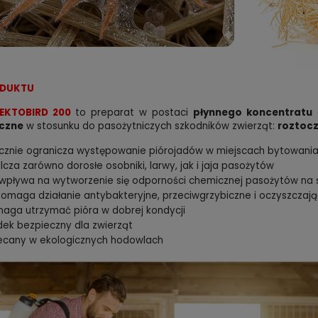
ODUKTU
EKTOBIRD 200
to preparat w postaci
płynnego koncentratu
d
 na ptaszyńca kurzego
Proszek BIOPOWDER środek 
czne
w stosunku do pasożytniczych szkodników zwierząt:
roztoc
 skuteczny i wydajny oprysk
kurników. Ptaszyniec kurzy, p
 250 ml
500 g
cznie ogranicza występowanie piórojadów w miejscach bytowani
 zł
18,99 zł
do koszyka
do kos
lcza zarówno dorosłe osobniki, larwy, jak i jaja pasożytów
 wpływa na wytworzenie się odporności chemicznej pasożytów na 
omaga działanie antybakteryjne, przeciwgrzybiczne i oczyszczaj
aga utrzymać pióra w dobrej kondycji
dek bezpieczny dla zwierząt
ecany w ekologicznych hodowlach