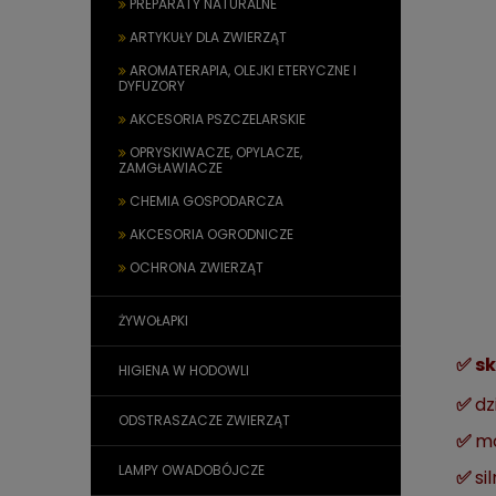
PREPARATY NATURALNE
ARTYKUŁY DLA ZWIERZĄT
AROMATERAPIA, OLEJKI ETERYCZNE I
DYFUZORY
AKCESORIA PSZCZELARSKIE
OPRYSKIWACZE, OPYLACZE,
ZAMGŁAWIACZE
CHEMIA GOSPODARCZA
AKCESORIA OGRODNICZE
OCHRONA ZWIERZĄT
ŻYWOŁAPKI
✅ s
HIGIENA W HODOWLI
✅
dz
ODSTRASZACZE ZWIERZĄT
✅
mo
LAMPY OWADOBÓJCZE
✅
si