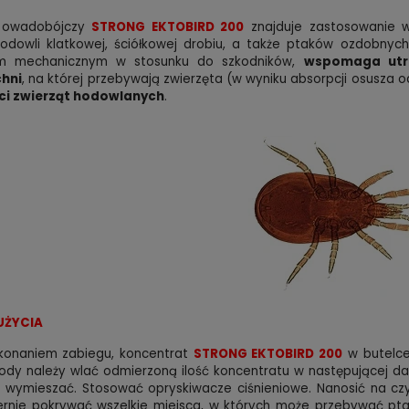
t owadobójczy
STRONG EKTOBIRD 200
znajduje zastosowanie w
hodowli klatkowej, ściółkowej drobiu, a także ptaków ozdobnyc
em mechanicznym w stosunku do szkodników,
wspomaga utr
hni
, na której przebywają zwierzęta (w wyniku absorpcji osusza
i zwierząt hodowlanych
.
UŻYCIA
konaniem zabiegu, koncentrat
STRONG EKTOBIRD 200
w butelce
ody należy wlać odmierzoną ilość koncentratu w następującej dawc
 wymieszać. Stosować opryskiwacze ciśnieniowe. Nanosić na czys
nie pokrywać wszelkie miejsca, w których może przebywać ptaszyni