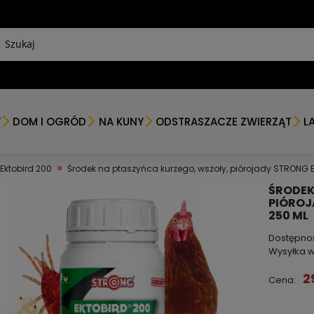
Y
DOM I OGRÓD
NA KUNY
ODSTRASZACZE ZWIERZĄT
L
»
Ektobird 200
Środek na ptaszyńca kurzego, wszoły, piórojady STRONG 
ŚRODEK
PIÓROJ
250 ML
Dostępno
Wysyłka w
2
Cena: