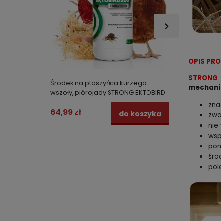
OPIS PR
STRONG 
Środek na ptaszyńca kurzego,
Środek
mechani
wszoły, piórojady STRONG EKTOBIRD
bardzo
200 koncentrat 1L
STRONG
zna
64,99 zł
69,00
do koszyka
zwa
nie
wsp
pom
śro
pol