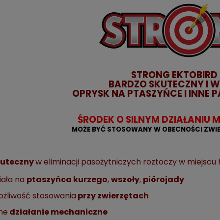
STRONG EKTOBIRD 
BARDZO SKUTECZNY I 
OPRYSK NA PTASZYŃCE I INNE 
ŚRODEK O SILNYM DZIAŁANIU
MOŻE BYĆ STOSOWANY W OBECNOŚCI ZW
kuteczny
w eliminacji pasożytniczych roztoczy w miejscu
iała na
ptaszyńca kurzego
,
wszoły
,
piórojady
żliwość stosowania
przy zwierzętach
lne
działanie mechaniczne