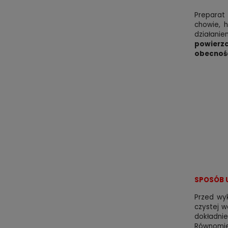
Prepara
chowie, 
działani
powierzc
obecnośc
SPOSÓB 
Przed wy
czystej w
dokładnie
Równomier