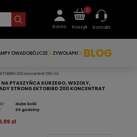
0
Konto
Koszyk
Kontakt
BLOG
AMPY OWADOBÓJCZE
ŻYWOŁAPKI
EKTOBIRD 200 koncentrat 250 ml
 NA PTASZYŃCA KURZEGO, WSZOŁY,
ADY STRONG EKTOBIRD 200 KONCENTRAT
ść:
duża ilość
:
24 godziny
9,99 zł