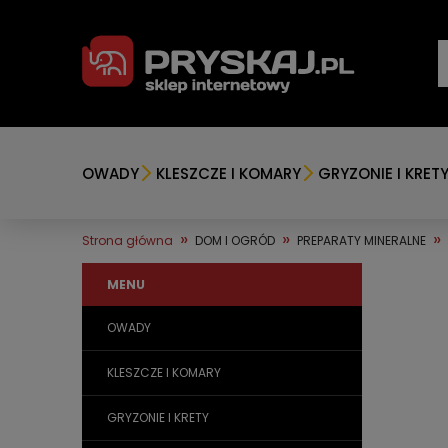
OWADY
KLESZCZE I KOMARY
GRYZONIE I KRET
»
»
»
Strona główna
DOM I OGRÓD
PREPARATY MINERALNE
MENU
OWADY
KLESZCZE I KOMARY
GRYZONIE I KRETY