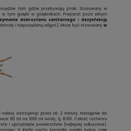
szędzie tam gdzie przebywają ptaki. Stosowany w
h w tym gołębi w gołębnikach. Preparat poza silnym
zymanie dobrostanu sanitarnego
i
dezynfekcję
 odchody i niepożądaną wilgoć). Może być stosowany
w
 należy wstrząsnąć przez ok. 2 minuty. Następnie do
e: 80 ml na 1000 ml wody, tj. 8:100. Całość roztworu
te i uprzątnięte powierzchnie (najlepiej odkurzone).
ec, tj. klatki, ruszty, karmidła, poidła, boksy, całe