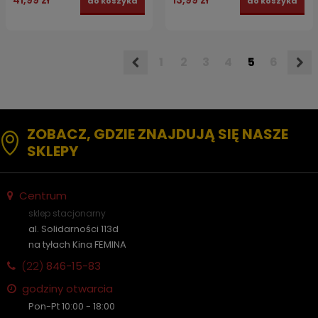
41,99 zł
13,99 zł
do koszyka
do koszyka
1
2
3
4
5
6
ZOBACZ, GDZIE ZNAJDUJĄ SIĘ NASZE
SKLEPY
Centrum
sklep stacjonarny
al. Solidarności 113d
na tyłach Kina FEMINA
(22)
846-15-83
godziny otwarcia
Pon-Pt 10:00 - 18:00