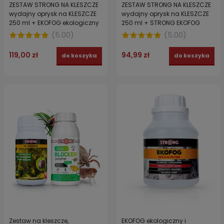
ZESTAW STRONG NA KLESZCZE
ZESTAW STRONG NA KLESZCZE
wydajny oprysk na KLESZCZE
wydajny oprysk na KLESZCZE
250 ml + EKOFOG ekologiczny
250 ml + STRONG EKOFOG
nośnik 250 ml + MUGGA 50%
wspomagacz 250 ml + SPRAY
(
5.00
)
(
5.00
)
DEET SPRAY + Maseczka
TROPICAL 15% DEET 100 ML +
Maska ochronna FFP2
MASECZKA MASKA OCHRONNA
119,00 zł
94,99 zł
do koszyka
do koszyka
FFP2 do zabiegów.
Zestaw na kleszcze,
EKOFOG ekologiczny i