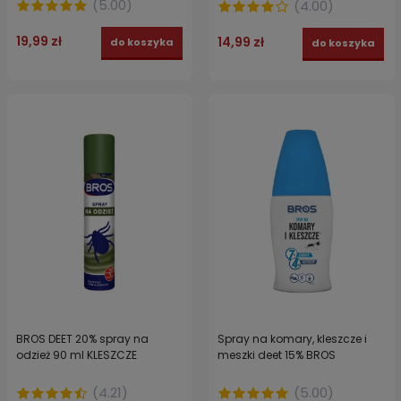
(
5.00
)
(
4.00
)
19,99 zł
14,99 zł
do koszyka
do koszyka
BROS DEET 20% spray na
Spray na komary, kleszcze i
odzież 90 ml KLESZCZE
meszki deet 15% BROS
(
4.21
)
(
5.00
)