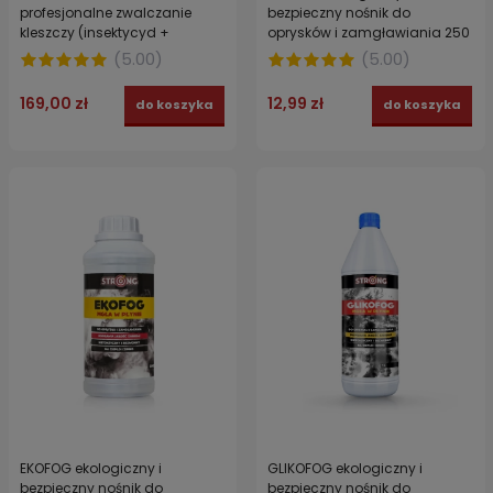
profesjonalne zwalczanie
bezpieczny nośnik do
kleszczy (insektycyd +
oprysków i zamgławiania 250
wzmacniacz polimerowy) -
ml
(
5.00
)
(
5.00
)
TICKS DOUBLE POWER STRONG
169,00 zł
12,99 zł
do koszyka
do koszyka
EKOFOG ekologiczny i
GLIKOFOG ekologiczny i
bezpieczny nośnik do
bezpieczny nośnik do