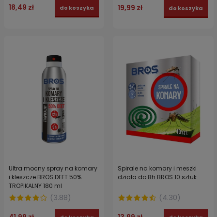
18,49 zł
19,99 zł
do koszyka
do koszyka
Ultra mocny spray na komary
Spirale na komary i meszki
i kleszcze BROS DEET 50%
działa do 8h BROS 10 sztuk
TROPIKALNY 180 ml
(
3.88
)
(
4.30
)