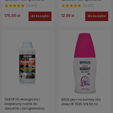
STRONG 5 l
STRONG 250 ml
(
4.80
)
(
5.00
)
175,00 zł
12,99 zł
do koszyka
do koszyka
GLIKOFOG ekologiczny i
BROS płyn na komary dla
bezpieczny nośnik do
dzieci IR 3535 10% 50 ml
oprysków i zamgławiania
STRONG 500 ml