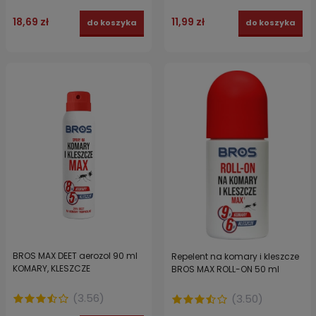
18,69 zł
11,99 zł
do koszyka
do koszyka
BROS MAX DEET aerozol 90 ml
Repelent na komary i kleszcze
KOMARY, KLESZCZE
BROS MAX ROLL-ON 50 ml
(
3.56
)
(
3.50
)