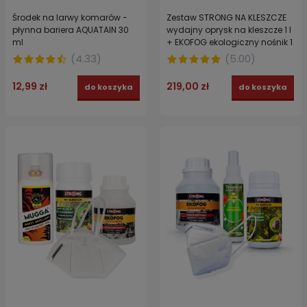
Środek na larwy komarów -
Zestaw STRONG NA KLESZCZE
płynna bariera AQUATAIN 30
wydajny oprysk na kleszcze 1 l
ml
+ EKOFOG ekologiczny nośnik 1
l + spray MUGGA 50% DEET +
(
4.33
)
(
5.00
)
maseczka ochronna FFP2 do
zabiegów!
12,99 zł
219,00 zł
do koszyka
do koszyka