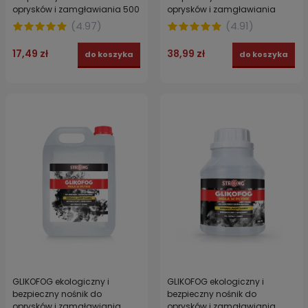
oprysków i zamgławiania 500
oprysków i zamgławiania
ml
STRONG 1 l
(
4.97
)
(
4.91
)
17,49 zł
38,99 zł
do koszyka
do koszyka
GLIKOFOG ekologiczny i
GLIKOFOG ekologiczny i
bezpieczny nośnik do
bezpieczny nośnik do
oprysków i zamgławiania
oprysków i zamgławiania