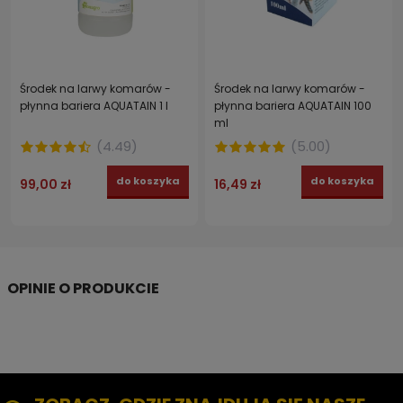
Środek na larwy komarów -
Środek na larwy komarów -
płynna bariera AQUATAIN 1 l
płynna bariera AQUATAIN 100
ml
(
4.49
)
(
5.00
)
do koszyka
do koszyka
99,00 zł
16,49 zł