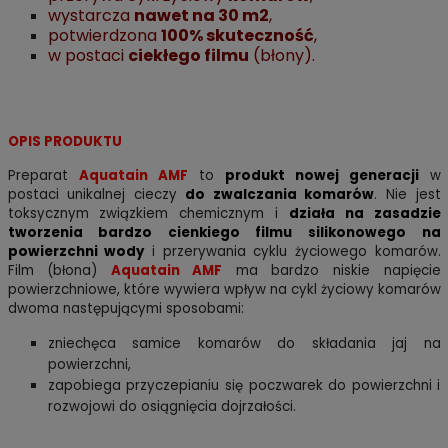
wystarcza
nawet na 30 m2
,
potwierdzona
100% skuteczność
,
w postaci
ciekłego filmu
(błony).
OPIS PRODUKTU
Preparat
Aquatain AMF
to
produkt nowej generacji
w
postaci unikalnej cieczy
do zwalczania komarów
. Nie jest
toksycznym związkiem chemicznym i
działa na zasadzie
tworzenia bardzo cienkiego filmu silikonowego na
powierzchni wody
i przerywania cyklu życiowego komarów.
Film (błona)
Aquatain AMF
ma bardzo niskie napięcie
powierzchniowe, które wywiera wpływ na cykl życiowy komarów
dwoma następującymi sposobami:
zniechęca samice komarów do składania jaj na
powierzchni,
zapobiega przyczepianiu się poczwarek do powierzchni i
rozwojowi do osiągnięcia dojrzałości.