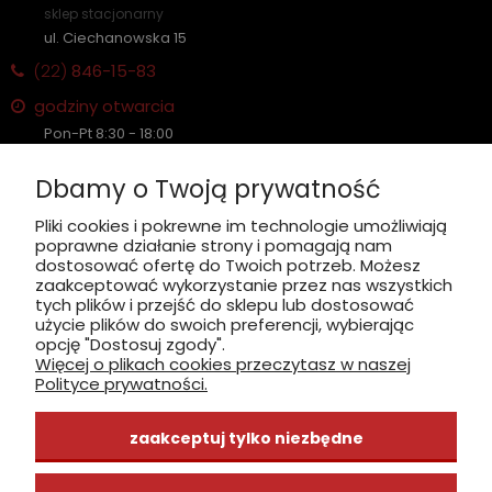
sklep stacjonarny
ul. Ciechanowska 15
(22)
846-15-83
godziny otwarcia
Pon-Pt 8:30 - 18:00
Sobota nieczynne
Dbamy o Twoją prywatność
Płatność: gotówka, karta, BLIK
Pliki cookies i pokrewne im technologie umożliwiają
poprawne działanie strony i pomagają nam
zobacz, jak dojechać
dostosować ofertę do Twoich potrzeb. Możesz
zaakceptować wykorzystanie przez nas wszystkich
tych plików i przejść do sklepu lub dostosować
użycie plików do swoich preferencji, wybierając
opcję "Dostosuj zgody".
Więcej o plikach cookies przeczytasz w naszej
INFORMACJE
Polityce prywatności.
ZAKUPY
zaakceptuj tylko niezbędne