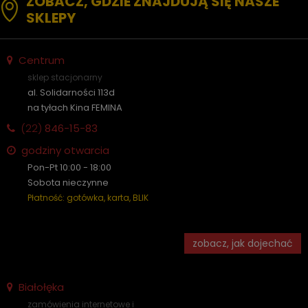
ZOBACZ, GDZIE ZNAJDUJĄ SIĘ NASZE
SKLEPY
Centrum
sklep stacjonarny
al. Solidarności 113d
na tyłach Kina FEMINA
(22)
846-15-83
godziny otwarcia
Pon-Pt 10:00 - 18:00
Sobota nieczynne
Płatność: gotówka, karta, BLIK
zobacz, jak dojechać
Białołęka
zamówienia internetowe i