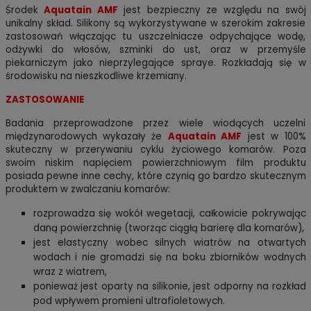
Środek
Aquatain AMF
jest bezpieczny ze względu na swój
unikalny skład. Silikony są wykorzystywane w szerokim zakresie
zastosowań włączając tu uszczelniacze odpychające wodę,
odżywki do włosów, szminki do ust, oraz w przemyśle
piekarniczym jako nieprzylegające spraye.
Rozkładają się w
środowisku na nieszkodliwe krzemiany.
ZASTOSOWANIE
Badania przeprowadzone przez wiele wiodących uczelni
międzynarodowych wykazały że
Aquatain AMF
jest w 100%
skuteczny w przerywaniu cyklu życiowego komarów. Poza
swoim niskim napięciem powierzchniowym film produktu
posiada pewne inne cechy, które czynią go bardzo skutecznym
produktem w zwalczaniu komarów:
rozprowadza się wokół wegetacji, całkowicie pokrywając
,
daną powierzchnię (tworząc ciągłą barierę dla komarów)
jest elastyczny wobec silnych wiatrów na otwartych
wodach i nie gromadzi się na boku zbiorników wodnych
wraz z wiatrem,
ponieważ jest oparty na silikonie, jest odporny na rozkład
pod wpływem promieni ultrafioletowych.