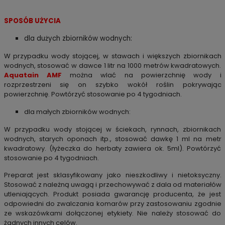
SPOSÓB UŻYCIA
dla dużych zbiorników wodnych:
W przypadku wody stojącej, w stawach i większych zbiornikach
wodnych, stosować w dawce 1 litr na 1000 metrów kwadratowych.
Aquatain AMF
można wlać na powierzchnię wody i
rozprzestrzeni się on szybko wokół roślin pokrywając
powierzchnię.
Powtórzyć stosowanie po 4 tygodniach.
dla małych zbiorników wodnych:
W przypadku wody stojącej w ściekach, rynnach, zbiornikach
wodnych, starych oponach itp., stosować dawkę 1 ml na metr
kwadratowy. (łyżeczka do herbaty zawiera ok. 5ml). Powtórzyć
stosowanie po 4 tygodniach.
Preparat jest sklasyfikowany jako nieszkodliwy i nietoksyczny.
Stosować z należną uwagą i przechowywać z dala od materiałów
utleniających. Produkt posiada gwarancję producenta, że jest
odpowiedni do zwalczania komarów przy zastosowaniu zgodnie
ze wskazówkami dołączonej etykiety. Nie należy stosować do
żadnych innych celów.