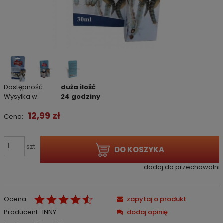
Dostępność:
duża ilość
Wysyłka w:
24 godziny
12,99 zł
Cena:
szt
DO KOSZYKA
dodaj do przechowalni
Ocena:
zapytaj o produkt
Producent:
INNY
dodaj opinię