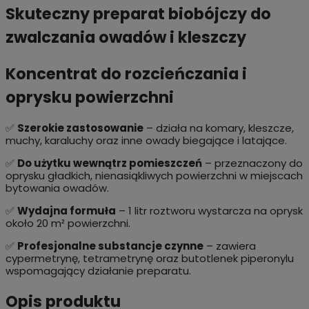
Skuteczny preparat biobójczy do
zwalczania owadów i kleszczy
Koncentrat do rozcieńczania i
oprysku powierzchni
✅
Szerokie zastosowanie
– działa na komary, kleszcze,
muchy, karaluchy oraz inne owady biegające i latające.
✅
Do użytku wewnątrz pomieszczeń
– przeznaczony do
oprysku gładkich, nienasiąkliwych powierzchni w miejscach
bytowania owadów.
✅
Wydajna formuła
– 1 litr roztworu wystarcza na oprysk
około 20 m² powierzchni.
✅
Profesjonalne substancje czynne
– zawiera
cypermetrynę, tetrametrynę oraz butotlenek piperonylu
wspomagający działanie preparatu.
Opis produktu