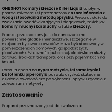
ONE SHOT Komary i kleszcze Killer Liquid
to płyn w
postaci mikroemulsji przeznaczony d
o rozcieńczania z
wodą i stosowania metodą oprysku
. Preparat służy do
zwalczania owadów latających i biegających, takich jak
komary, muchy i karaluchy
, a także
kleszczy.
Produkt przeznaczony jest do nanoszenia na
powierzchnie gładkie i nienasiąkliwe, szczególnie w
miejscach bytowania owadów. Może być stosowany w
pomieszczeniach domowych, gospodarczych,
placówkach użyteczności publicznej, placówkach służby
zdrowia, środkach transportu oraz przy pojemnikach na
śmieci.
Formuła oparta na
cypermetrynie, tetrametrynie i
butotlenku piperonylu
pozwala uzyskać skuteczne
działanie owadobójcze po wykonaniu oprysku zgodnie z
zaleceniami z etykiety.
Zastosowanie
Preparat przeznaczony jest do zwalczania: