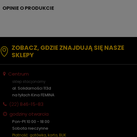
ZOBACZ, GDZIE ZNAJDUJĄ SIĘ NASZE
SKLEPY
Centrum
sklep stacjonarny
al. Solidarności 113d
na tyłach Kina FEMINA
(22)
846-15-83
godziny otwarcia
Pon-Pt 10:00 - 18:00
Sobota nieczynne
Płatność: gotówka, karta, BLIK