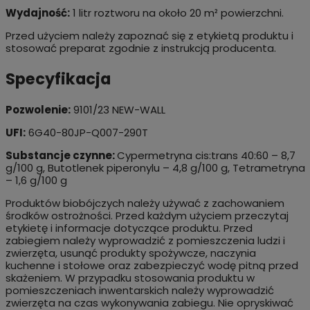
Wydajność:
1 litr roztworu na około 20 m² powierzchni.
Przed użyciem należy zapoznać się z etykietą produktu i
stosować preparat zgodnie z instrukcją producenta.
Specyfikacja
Pozwolenie:
9101/23 NEW-WALL
UFI:
6G40-80JP-Q007-290T
Substancje czynne:
Cypermetryna cis:trans 40:60 – 8,7
g/100 g, Butotlenek piperonylu – 4,8 g/100 g, Tetrametryna
– 1,6 g/100 g
Produktów biobójczych należy używać z zachowaniem
środków ostrożności. Przed każdym użyciem przeczytaj
etykietę i informacje dotyczące produktu. Przed
zabiegiem należy wyprowadzić z pomieszczenia ludzi i
zwierzęta, usunąć produkty spożywcze, naczynia
kuchenne i stołowe oraz zabezpieczyć wodę pitną przed
skażeniem. W przypadku stosowania produktu w
pomieszczeniach inwentarskich należy wyprowadzić
zwierzęta na czas wykonywania zabiegu. Nie opryskiwać