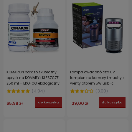
KOMARON bardzo skuteczny
Lampa owadobójcza UV
oprysk na KOMARY i KLESZCZE
lampion na komary i muchy z
250 ml + EKOFOG ekologiczny
wentylatorem 5W usb-c
nośnik 250 ml
VAYOX
(
4.94
)
(
3.00
)
do koszyka
do koszyka
65,99 zł
139,00 zł