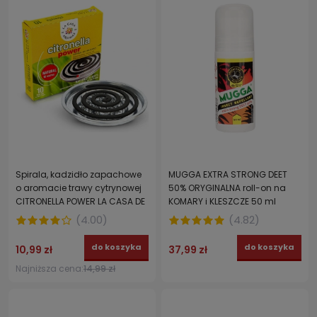
Spirala, kadzidło zapachowe
MUGGA EXTRA STRONG DEET
o aromacie trawy cytrynowej
50% ORYGINALNA roll-on na
CITRONELLA POWER LA CASA DE
KOMARY i KLESZCZE 50 ml
LOS AROMAS 10 szt.
(
4.00
)
(
4.82
)
do koszyka
do koszyka
10,99 zł
37,99 zł
Najniższa cena:
14,99 zł