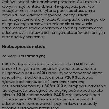
żłobów i poideł. Nie opryskiwać przedmiotów i miejsc, z
którymi mają kontakt dzieci. Nie spożywać posiłków i
napojów oraz nie palić tytoniu podczas stosowania
produktu. Nie wdychać rozpylonej cieczy. Unikać
zanieczyszczenia skóry i oczu. W przypadku częstego lub
długotrwałego stosowania zaleca się stosowanie
odpowiednich środków ochrony osobistej: ochrony dróg
oddechowych, rękawic ochronnych, okularów ochronnych
oraz odzieży ochronnej.
Niebezpieczeństwo
Zawiera:
Tetrametrynę
.
H351
Podejrzewa się, że powoduje raka.
H410
Działa
bardzo toksycznie na organizmy wodne, powodując
długotrwałe skutki.
P201
Przed użyciem zapoznać się ze
specjalnymi środkami ostrożności.
P280
Stosować
rękawice ochronne/odzież ochronną/ochronę
oczu/ochronę twarzy.
P308+P313
W przypadku narażenia
lub styczności: zasięgnąć porady/zgłosić się pod opiekę
lekarza.
P391
Zebrać wyciek.
P405
Przechowywać pod
zamknięciem.
P501
Zawartość/pojemnik usuwać do
odpowiednio oznakowanych pojemników na odpady
zgodnie z krajowymi przepisami.