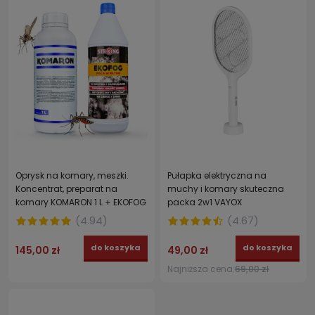
Oprysk na komary, meszki.
Pułapka elektryczna na
Koncentrat, preparat na
muchy i komary skuteczna
komary KOMARON 1 L + EKOFOG
packa 2w1 VAYOX
ekologiczny nośnik 1 l
(
4.94
)
(
4.67
)
do koszyka
do koszyka
145,00 zł
49,00 zł
Najniższa cena:
69,00 zł