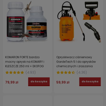
KOMARON FORTE bardzo
Opryskiwacz ciśnieniowy
mocny oprysk na KOMARY i
GardeTech 5 l do oprysków
KLESZCZE 250 ml + EKOFOG
chemicznych i zraszania
ekologiczny nośnik 250 ml
roślin
(
4.93
)
(
4.36
)
do koszyka
do koszyka
79,99 zł
59,99 zł