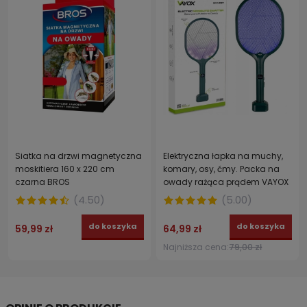
Siatka na drzwi magnetyczna
Elektryczna łapka na muchy,
moskitiera 160 x 220 cm
komary, osy, ćmy. Packa na
czarna BROS
owady rażąca prądem VAYOX
IKV-957
(
4.50
)
(
5.00
)
do koszyka
do koszyka
59,99 zł
64,99 zł
Najniższa cena:
79,00 zł