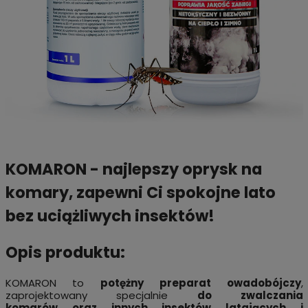
KOMARON - najlepszy oprysk na
komary, zapewni Ci spokojne lato
bez uciążliwych insektów!
Opis produktu:
KOMARON to
potężny preparat owadobójczy
,
zaprojektowany specjalnie
do zwalczania
komarów
oraz innych insektów latających i