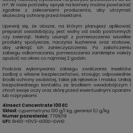
m². W razie potrzeby oprysk na komary można powtarzać
zgodnie z zaleceniami producenta, aby utrzymać
skuteczną ochronę przed insektami.
Upewnij się, że obszar, na którym planujesz aplikować
preparat owadobójczy, jest wolny od osób postronnych
czy zwierząt. Należy usunąć z pomieszczenia wszelkie
produkty spożywcze, naczynia kuchenne oraz stołowe,
aby uniknąć ich zanieczyszczenia. Po zakończeniu
zabiegu odkomarzania, pomieszczenia zamknięte należy
opuścić na okres co najmniej 2 godzin.
Podczas wykonywania zabiegu zwalczania insektów
zadbaj o własne bezpieczeństwo, stosując odpowiednie
środki ochrony osobistej, takie jak rękawice i maska. Unikaj
bezpośredniego kontaktu ze środkiem owadobójczym i
chroń swoje oczy oraz skórę przed ewentualnymi oparami
lub rozpryskami.
4Insect Concentrate 100 EC
Skład:
cypermetryna 100 g/1 kg, geraniol 0,1 g/kg
Numer pozwolenia:
7709/19
UFI:
8H00-Y0V3-G00D-SVH0