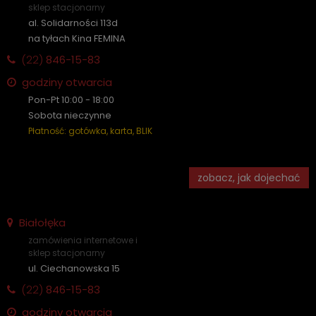
sklep stacjonarny
al. Solidarności 113d
na tyłach Kina FEMINA
(22)
846-15-83
godziny otwarcia
Pon-Pt 10:00 - 18:00
Sobota nieczynne
Płatność: gotówka, karta, BLIK
zobacz, jak dojechać
Białołęka
zamówienia internetowe i
sklep stacjonarny
ul. Ciechanowska 15
(22)
846-15-83
godziny otwarcia