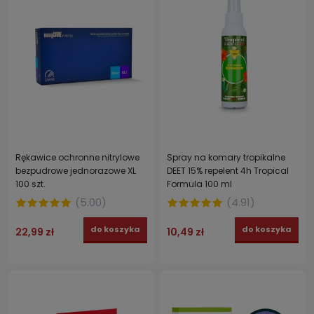
Rękawice ochronne nitrylowe
Spray na komary tropikalne
bezpudrowe jednorazowe XL
DEET 15% repelent 4h Tropical
100 szt.
Formula 100 ml
(
5.00
)
(
4.91
)
do koszyka
do koszyka
22,99 zł
10,49 zł