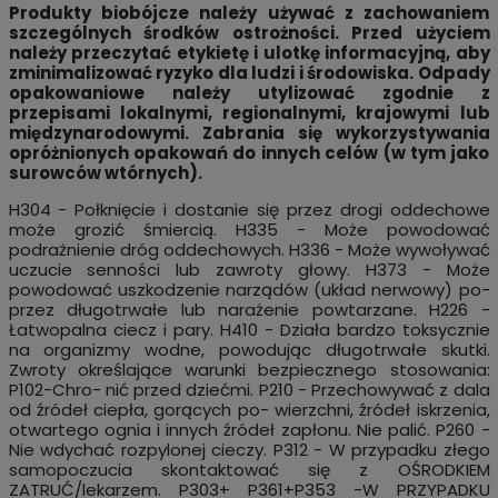
Produkty biobójcze należy używać z zachowaniem
szczególnych środków ostrożności. Przed użyciem
należy przeczytać etykietę i ulotkę informacyjną, aby
zminimalizować ryzyko dla ludzi i środowiska. Odpady
opakowaniowe należy utylizować zgodnie z
przepisami lokalnymi, regionalnymi, krajowymi lub
międzynarodowymi. Zabrania się wykorzystywania
opróżnionych opakowań do innych celów (w tym jako
surowców wtórnych).
H304 - Połknięcie i dostanie się przez drogi oddechowe
może grozić śmiercią. H335 - Może powodować
podrażnienie dróg oddechowych. H336 - Może wywoływać
uczucie senności lub zawroty głowy. H373 - Może
powodować uszkodzenie narządów (układ nerwowy) po-
przez długotrwałe lub narażenie powtarzane. H226 -
Łatwopalna ciecz i pary. H410 - Działa bardzo toksycznie
na organizmy wodne, powodując długotrwałe skutki.
Zwroty określające warunki bezpiecznego stosowania:
P102-Chro- nić przed dziećmi. P210 - Przechowywać z dala
od źródeł ciepła, gorących po- wierzchni, źródeł iskrzenia,
otwartego ognia i innych źródeł zapłonu. Nie palić. P260 -
Nie wdychać rozpylonej cieczy. P312 - W przypadku złego
samopoczucia skontaktować się z OŚRODKIEM
ZATRUĆ/lekarzem. P303+ P361+P353 -W PRZYPADKU