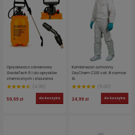
Opryskiwacz ciśnieniowy
Kombinezon ochronny
GardeTech 5 l do oprysków
OxyChem C210 cat. III rozmiar
chemicznych i zraszania
XL
roślin
(
4.36
)
(
5.00
)
do koszyka
do koszyka
59,99 zł
24,99 zł