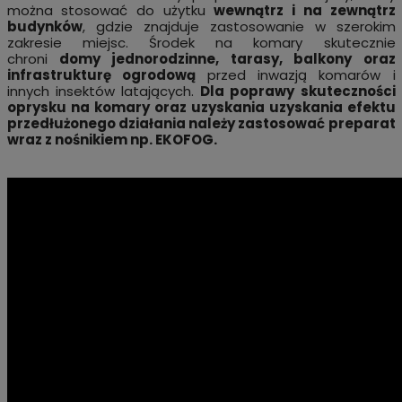
można stosować do użytku
wewnątrz i na zewnątrz
budynków
, gdzie znajduje zastosowanie w szerokim
zakresie miejsc. Środek na komary skutecznie
chroni
domy jednorodzinne, tarasy, balkony oraz
infrastrukturę ogrodową
przed inwazją komarów i
innych insektów latających.
Dla poprawy skuteczności
oprysku na komary oraz uzyskania uzyskania efektu
przedłużonego działania należy zastosować preparat
wraz z nośnikiem np.
EKOFOG
.