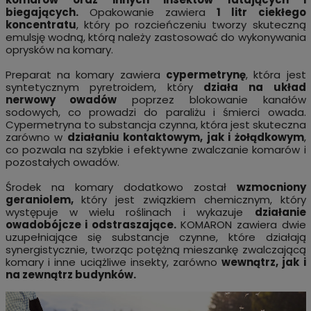
biegających.
Opakowanie zawiera
1 litr ciekłego
koncentratu
, który po rozcieńczeniu tworzy skuteczną
emulsję wodną, którą należy zastosować do wykonywania
oprysków na komary.
Preparat na komary zawiera
cypermetrynę
, która jest
syntetycznym pyretroidem, który
działa na układ
nerwowy owadów
poprzez blokowanie kanałów
sodowych, co prowadzi do paraliżu i śmierci owada.
Cypermetryna to substancja czynna, która jest skuteczna
zarówno w
działaniu kontaktowym, jak i żołądkowym
,
co pozwala na szybkie i efektywne zwalczanie komarów i
pozostałych owadów.
Środek na komary dodatkowo został
wzmocniony
geraniolem,
który jest związkiem chemicznym, który
występuje w wielu roślinach i wykazuje
działanie
owadobójcze i odstraszające.
KOMARON zawiera dwie
uzupełniające się substancje czynne, które działają
synergistycznie, tworząc potężną mieszankę zwalczającą
komary i inne uciążliwe insekty, zarówno
wewnątrz, jak i
na zewnątrz budynków.