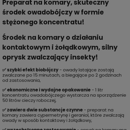
Preparat na komary, skuteczny
środek owadobójczy w formie
stężonego koncentratu!
Środek na komary o działaniu
kontaktowym i żołądkowym, silny
oprysk zwalczający insekty!
✅ szybki efekt biobójczy
- owady latające zostają
zwalczane po 15 minutach, a biegające po 2 godzinach
od zastosowania,
✅ ekonomiczne i wydajne opakowanie
- 1 litr
koncentratu owadobójczego wystarcza na sporządzenie
50 litrów cieczy roboczej,
✅ zawiera dwie substancje czynne
- preparat na
komary zawiera cypermetrynę i geraniol, które zwalczają
owady w sposób kontaktowy i żołądkowy,
✅ wszechstronne zastosowanie
- oprysk na komary ma