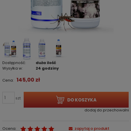
Dostępność:
duża ilość
Wysyłka w:
24 godziny
145,00 zł
Cena:
szt
DO KOSZYKA
dodaj do przechowalni
Ocena:
zapytaj o produkt