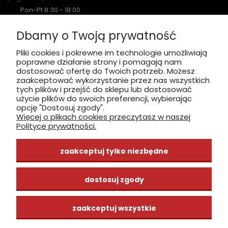
Pon-Pt 8:30 - 18:00
Sobota nieczynne
Dbamy o Twoją prywatność
Płatność: gotówka, karta, BLIK
Pliki cookies i pokrewne im technologie umożliwiają
poprawne działanie strony i pomagają nam
zobacz, jak dojechać
dostosować ofertę do Twoich potrzeb. Możesz
zaakceptować wykorzystanie przez nas wszystkich
tych plików i przejść do sklepu lub dostosować
użycie plików do swoich preferencji, wybierając
opcję "Dostosuj zgody".
Więcej o plikach cookies przeczytasz w naszej
INFORMACJE
Polityce prywatności.
ZAKUPY
zaakceptuj tylko niezbędne
CENTRUM WIEDZY
dostosuj zgody
zaakceptuj wszystkie