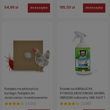
54,99 zł
195,00 zł
do koszyka
do koszyka
Pułapka na ptaszyńca
Środek na KARALUCHY,
kurzego. Pułapka do
STONOGI, KROCIONOGI, SKORKI,
zwalczania i monitorowania
OBRZEŻKI naturalny ONE SHOT 1
ptaszyńca w kurnikach ONE
L
(
4.00
)
(
3.86
)
SHOT 1 szt.