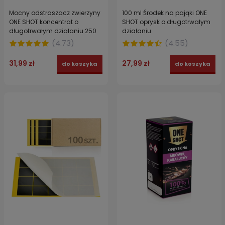
Mocny odstraszacz zwierzyny
100 ml Środek na pająki ONE
ONE SHOT koncentrat o
SHOT oprysk o długotrwałym
długotrwałym działaniu 250
działaniu
ml
(
4.73
)
(
4.55
)
31,99 zł
27,99 zł
do koszyka
do koszyka