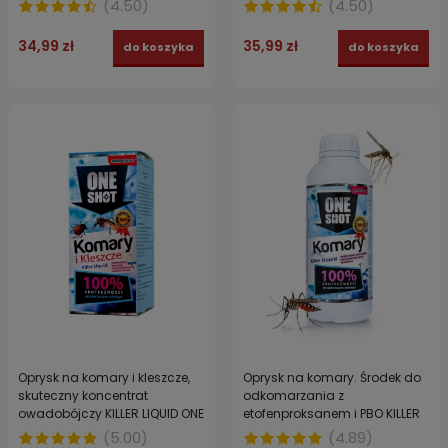
(
4.50
)
(
4.50
)
34,99 zł
35,99 zł
do koszyka
do koszyka
Oprysk na komary i kleszcze,
Oprysk na komary. Środek do
skuteczny koncentrat
odkomarzania z
owadobójczy KILLER LIQUID ONE
etofenproksanem i PBO KILLER
SHOT 250 ml
LIQUID ONE SHOT 1l
(
5.00
)
(
4.89
)