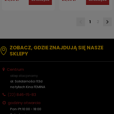
1
2
ZOBACZ, GDZIE ZNAJDUJĄ SIĘ NASZE
SKLEPY
Centrum
sklep stacjonarny
al. Solidarności 113d
na tyłach Kina FEMINA
(22)
846-15-83
godziny otwarcia
Pon-Pt 10:00 - 18:00