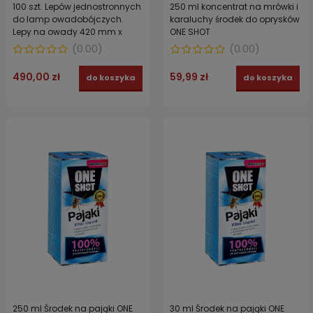
100 szt. Lepów jednostronnych
250 ml koncentrat na mrówki i
do lamp owadobójczych.
karaluchy środek do oprysków
Lepy na owady 420 mm x
ONE SHOT
230mm
(
0.00
)
(
0.00
)
490,00 zł
59,99 zł
do koszyka
do koszyka
250 ml Środek na pająki ONE
30 ml Środek na pająki ONE