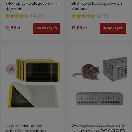
SHOT oprysk o długotrwałym
SHOT oprysk o długotrwałym
działaniu
działaniu
(
4.27
)
(
4.33
)
51,99 zł
13,99 zł
do koszyka
do koszyka
5 szt. wymienne lepy
Dwuwejściowa żywołapka na
jednostronne do lamp
szczury i myszy RAT CATCHER