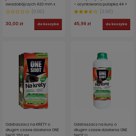
owadobójczych 420 mm x
– ocynkowana pułapka 44 ×
230mm
12 × 10,5 cm
(
0.00
)
(
3.50
)
30,00 zł
45,99 zł
do koszyka
do koszyka
Odstraszacz na KRETY o
Odstraszacz na kuny o
długim czasie działania ONE
długim czasie działania ONE
SHOT 250 ml
SHOT 1 L