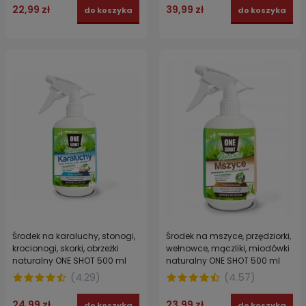
22,99 zł
39,99 zł
do koszyka
do koszyka
Środek na karaluchy, stonogi,
Środek na mszyce, przędziorki,
krocionogi, skorki, obrzeżki
wełnowce, mączliki, miodówki
naturalny ONE SHOT 500 ml
naturalny ONE SHOT 500 ml
(
4.29
)
(
4.57
)
24,99 zł
23,99 zł
do koszyka
do koszyka