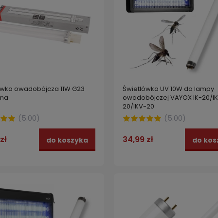
Świetlówka UV 10W do lampy
ówka owadobójcza 11W G23
owadobójczej VAYOX IK-20/IK
ana
20/IKV-20
(
5.00
)
(
5.00
)
34,99 zł
zł
do kos
do koszyka