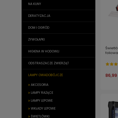
NA KUNY
DERATYZACJA
DOM I OGRÓD
ŻYWOŁAPKI
Świetl
HIGIENA W HODOWLI
foliow
ODSTRASZACZE ZWIERZĄT
86,99 
LAMPY OWADOBÓJCZE
AKCESORIA
LAMPY RAŻĄCE
LAMPY LEPOWE
WKŁADY LEPOWE
ŚWIETLÓWKI