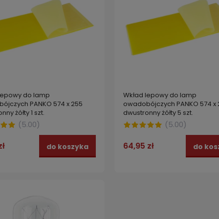
lepowy do lamp
Wkład lepowy do lamp
AMICOM W kombinezon
Przenośna lampa owadobójc
ójczych PANKO 574 x 255
owadobójczych PANKO 574 x 
ny o podwyższonych
VAYOX na komary muchy ćm
nny żółty 1 szt.
dwustronny żółty 5 szt.
wościach XL
(
5.00
)
(
5.00
)
 zł
44,99 zł
do koszyka
do kos
zł
64,95 zł
do koszyka
do kos