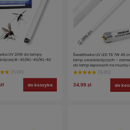
ówka UV 20W do lampy
Świetlówka UV LED T8 7W 45 
ójczej IK-40/IKL-40/IKL-60
lamp owadobójczych – zamie
do lamp lepowych na muchy i
komary
(
5.00
)
(
5.00
)
zł
34,99 zł
do koszyka
do kos