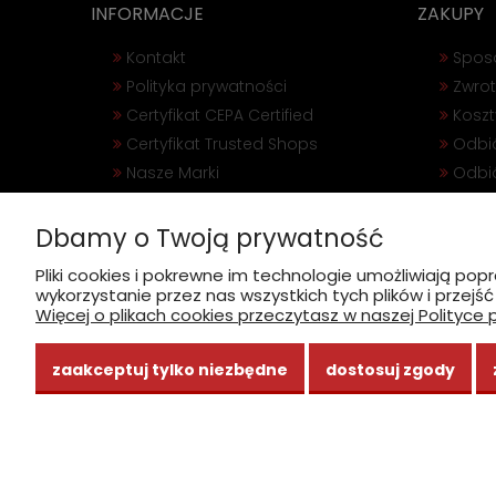
INFORMACJE
ZAKUPY
Kontakt
Spos
Polityka prywatności
Zwrot
Certyfikat CEPA Certified
Kosz
Certyfikat Trusted Shops
Odbió
Nasze Marki
Odbió
Regulamin sklepu
Odst
O sklepie
Rekl
Dbamy o Twoją prywatność
Usługi Dezynsekcji
Pliki cookies i pokrewne im technologie umożliwiają 
Hurtownia DDD
wykorzystanie przez nas wszystkich tych plików i przejś
Więcej o plikach cookies przeczytasz w naszej Polityce 
Blog
zaakceptuj tylko niezbędne
dostosuj zgody