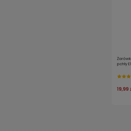
Żarówka
pchły E
19,99 