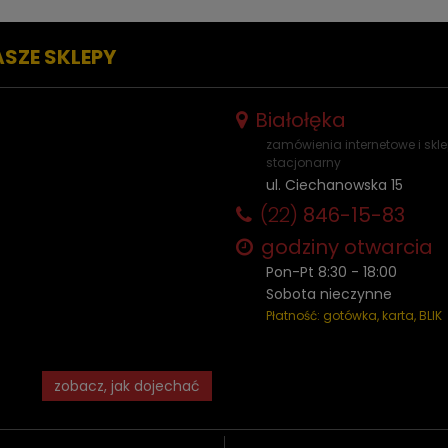
ASZE SKLEPY
Białołęka
zamówienia internetowe i skl
stacjonarny
ul. Ciechanowska 15
(22)
846-15-83
godziny otwarcia
Pon-Pt 8:30 - 18:00
Sobota nieczynne
Płatność: gotówka, karta, BLIK
zobacz, jak dojechać