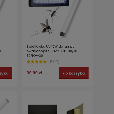
Świetlówka UV 15W do lampy
L-
owadobójczej VAYOX IK-30/IKL-
30/IKV-30
(
5.00
)
39,99 zł
zyka
do koszyka