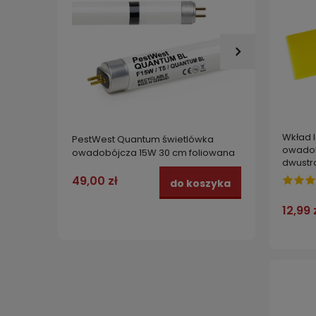
Wkład 
PestWest Quantum świetlówka
REIS L
owadob
owadobójcza 15W 30 cm foliowana
ochron
dwustro
właści
49,00 zł
24,99
do koszyka
12,99 