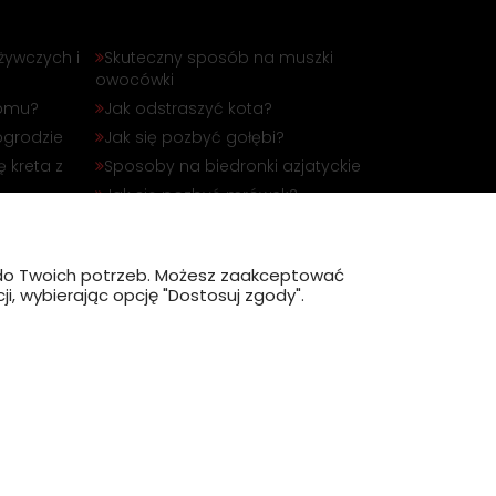
żywczych i
Skuteczny sposób na muszki
owocówki
domu?
Jak odstraszyć kota?
ogrodzie
Jak się pozbyć gołębi?
 kreta z
Sposoby na biedronki azjatyckie
Jak się pozbyć mrówek?
óbli
Jak odstraszyć dzika?
?
ę do Twoich potrzeb. Możesz zaakceptować
i, wybierając opcję "Dostosuj zgody".