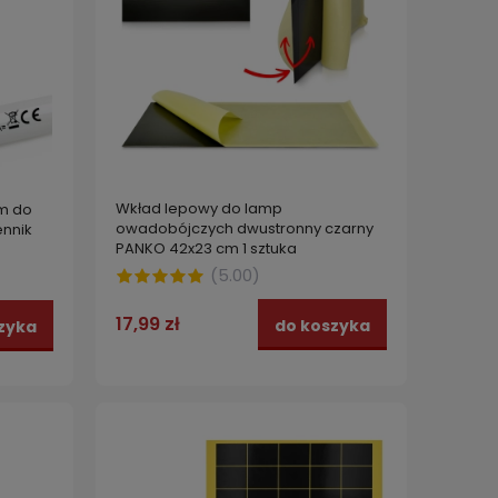
Wkład lepowy do lamp
cm do
owadobójczych dwustronny czarny
nnik
PANKO 42x23 cm 1 sztuka
(
5.00
)
17,99 zł
do koszyka
zyka