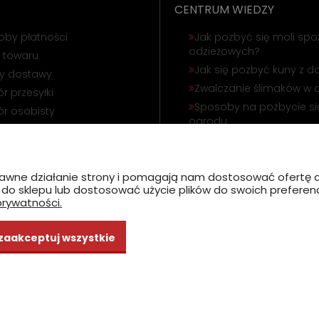
CENTRUM WIEDZY
oby płatności
Jak pozbyć się moli spo
odzieżowych?
 towaru
Jak się pozbyć kuny z 
ty dostawy
Zwalczanie ślimaków w 
r przesyłki
Sposoby na pozbycie się
r osobisty
ogrodu
ąpienie od umowy
Odstraszanie gołębi i wr
amacja towaru
Jak się pozbyć korników
poprawne działanie strony i pomagają nam dostosować ofert
ć do sklepu lub dostosować użycie plików do swoich preferencj
prywatności.
zaakceptuj wszystkie
Sklep internetowy Shoper Premium