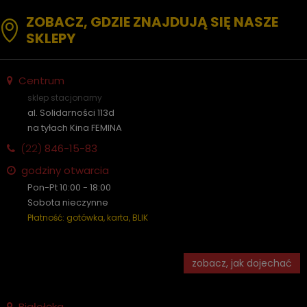
ZOBACZ, GDZIE ZNAJDUJĄ SIĘ NASZE
SKLEPY
Centrum
sklep stacjonarny
al. Solidarności 113d
na tyłach Kina FEMINA
(22)
846-15-83
godziny otwarcia
Pon-Pt 10:00 - 18:00
Sobota nieczynne
Płatność: gotówka, karta, BLIK
zobacz, jak dojechać
Białołęka