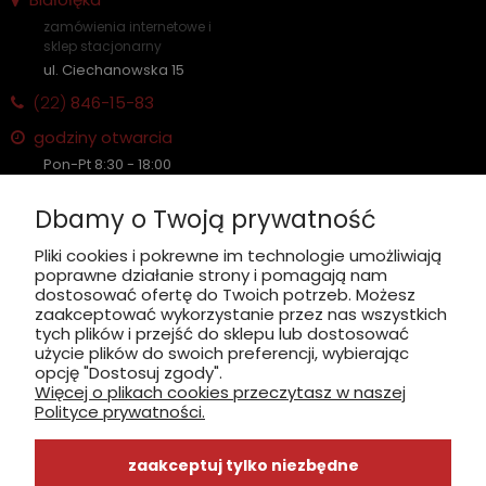
zamówienia internetowe i
sklep stacjonarny
ul. Ciechanowska 15
(22)
846-15-83
godziny otwarcia
Pon-Pt 8:30 - 18:00
Sobota nieczynne
Dbamy o Twoją prywatność
Płatność: gotówka, karta, BLIK
Pliki cookies i pokrewne im technologie umożliwiają
poprawne działanie strony i pomagają nam
zobacz, jak dojechać
dostosować ofertę do Twoich potrzeb. Możesz
zaakceptować wykorzystanie przez nas wszystkich
tych plików i przejść do sklepu lub dostosować
użycie plików do swoich preferencji, wybierając
opcję "Dostosuj zgody".
Więcej o plikach cookies przeczytasz w naszej
INFORMACJE
Polityce prywatności.
ZAKUPY
zaakceptuj tylko niezbędne