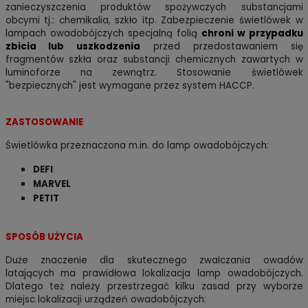
zanieczyszczenia produktów spożywczych substancjami
obcymi tj.: chemikalia, szkło itp. Zabezpieczenie świetlówek w
lampach owadobójczych specjalną folią
chroni w przypadku
zbicia lub uszkodzenia
przed przedostawaniem się
fragmentów szkła oraz substancji chemicznych zawartych w
luminoforze na zewnątrz. Stosowanie świetlówek
"bezpiecznych" jest wymagane przez system HACCP.
ZASTOSOWANIE
Świetlówka przeznaczona m.in. do lamp owadobójczych:
DEFI
MARVEL
PETIT
SPOSÓB UŻYCIA
Duże znaczenie dla skutecznego zwalczania owadów
latających ma prawidłowa lokalizacja lamp owadobójczych.
Dlatego też należy
przestrzegać kilku zasad przy wyborze
miejsc lokalizacji urządzeń owadobójczych: