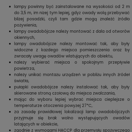
lampy powinny być zainstalowane na wysokości od 2 m
do 3,5 m, im niżej tym lepiej, gdyż owady wolą przebywać
bliżej posadzki,
czyli tam gdzie mogą znaleźć źródło
pożywienia,
lampy owadobójcze należy montować z dala od otworów
okiennych,
lampy owadobójcze należy montować tak, aby były
widoczne z każdego miejsca pomieszczenia oraz by
zwracały uwagę owadów
wlatujących do obiektu,
należy wybierać miejsca o spokojnym przepływie
powietrza,
należy unikać montażu urządzeń w pobliżu innych źródeł
światła,
pułapki owadobójcze należy instalować tak, aby były
skierowane stroną czołową do miejsca zwalczania,
mając do wyboru lepiej wybrać miejsca cieplejsze o
temperaturze otoczenia powyżej 27*C,
za zasadę prawidłowej lokalizacji lamp owadobójczych
przyjmuje się brak wolno występujących owadów
latających w obiekcie,
zgodnie z wymogami HACCP dla przemysłu spożywczego