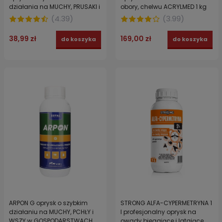
działania na MUCHY, PRUSAKI i
obory, chelwu ACRYLMED 1 kg
PLUSKWY 100 ml
(
4.39
)
(
3.99
)
38,99 zł
169,00 zł
do koszyka
do koszyka
ARPON G oprysk o szybkim
STRONG ALFA-CYPERMETRYNA 1
działaniu na MUCHY, PCHŁY i
l profesjonalny oprysk na
WSZY w GOSPODARSTWACH
owady biegające i latające