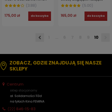
ROLNYCH 1 l
koncentrat
(
3.88
)
(
5.00
)
175,00 zł
165,00 zł
do koszyka
do koszyka
1
...
6
7
8
9
10
ZOBACZ, GDZIE ZNAJDUJĄ SIĘ NASZE
SKLEPY
Centrum
sklep stacjonarny
al. Solidarności 113d
na tyłach Kina FEMINA
(22)
846-15-83