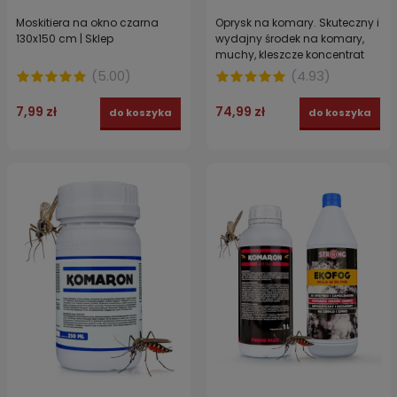
Moskitiera na okno czarna
Oprysk na komary. Skuteczny i
130x150 cm | Sklep
wydajny środek na komary,
muchy, kleszcze koncentrat
KOMARON FORTE 250 ml
(
5.00
)
(
4.93
)
7,99 zł
74,99 zł
do koszyka
do koszyka