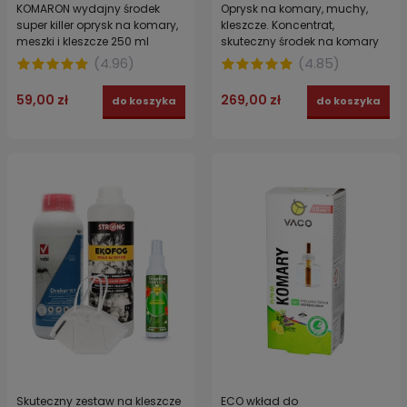
KOMARON wydajny środek
Oprysk na komary, muchy,
super killer oprysk na komary,
kleszcze. Koncentrat,
meszki i kleszcze 250 ml
skuteczny środek na komary
KOMARON 1 L + EKOFOG
(
4.96
)
(
4.85
)
ekologiczny nośnik, utrwalacz
1 l
59,00 zł
269,00 zł
do koszyka
do koszyka
Skuteczny zestaw na kleszcze
ECO wkład do