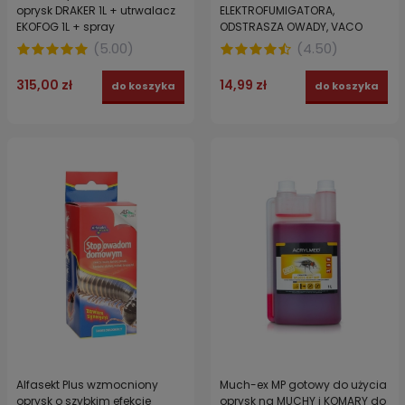
oprysk DRAKER 1L + utrwalacz
ELEKTROFUMIGATORA,
EKOFOG 1L + spray
ODSTRASZA OWADY, VACO
odstraszacz TROPICAL 15 %
citronella 45 ml
(
5.00
)
(
4.50
)
DEET + maseczka FFP2
315,00 zł
14,99 zł
do koszyka
do koszyka
Alfasekt Plus wzmocniony
Much-ex MP gotowy do użycia
oprysk o szybkim efekcie
oprysk na MUCHY i KOMARY do