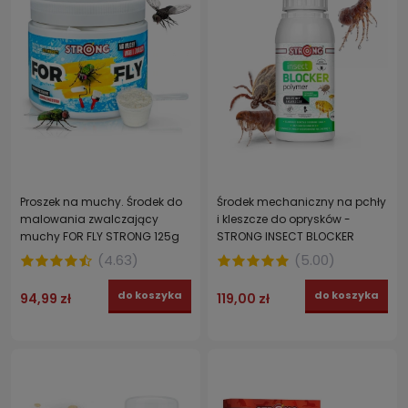
Proszek na muchy. Środek do
Środek mechaniczny na pchły
malowania zwalczający
i kleszcze do oprysków -
muchy FOR FLY STRONG 125g
STRONG INSECT BLOCKER
POLYMER koncentrat 250 ml
(
4.63
)
(
5.00
)
do koszyka
do koszyka
94,99 zł
119,00 zł