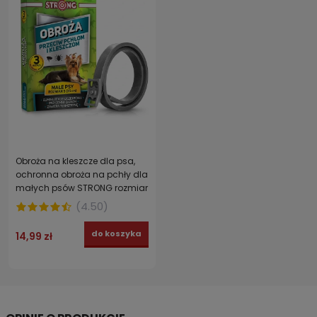
Obroża na kleszcze dla psa,
ochronna obroża na pchły dla
małych psów STRONG rozmiar
S 35 cm
(
4.50
)
do koszyka
14,99 zł