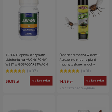
ARPON G oprysk o szybkim
Środek na meszki w domu.
działaniu na MUCHY, PCHŁY i
Aerozol na muchy plujki,
WSZY w GOSPODARSTWACH
muchy zielone i muchy
ROLNYCH 250 ml
domowe STRONG 300 ml
(
4.37
)
(
4.91
)
do koszyka
do koszyka
69,99 zł
14,99 zł
Najniższa cena:
19,99 zł