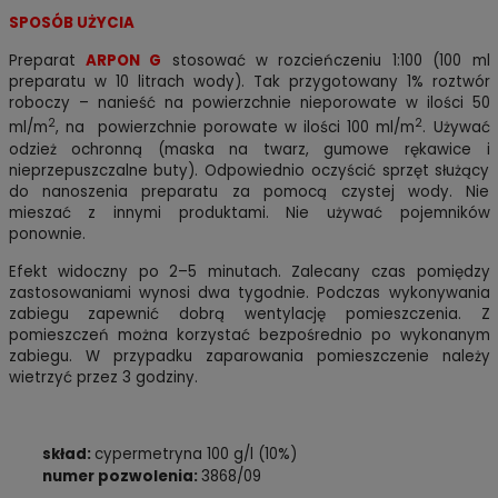
SPOSÓB UŻYCIA
Preparat
ARPON G
stosować w rozcieńczeniu 1:100 (100 ml
preparatu w 10 litrach wody). Tak przygotowany 1% roztwór
roboczy – nanieść na powierzchnie nieporowate w ilości 50
2
2
ml/m
, na powierzchnie porowate w ilości 100 ml/m
.
Używać
odzież ochronną (maska na twarz, gumowe rękawice i
nieprzepuszczalne buty). Odpowiednio oczyścić sprzęt służący
do nanoszenia preparatu za pomocą czystej wody. Nie
mieszać z innymi produktami. Nie używać pojemników
ponownie.
Efekt widoczny po 2–5 minutach. Zalecany czas pomiędzy
zastosowaniami wynosi dwa tygodnie.
Podczas wykonywania
zabiegu zapewnić dobrą wentylację pomieszczenia.
Z
pomieszczeń można korzystać bezpośrednio po wykonanym
zabiegu. W przypadku zaparowania pomieszczenie należy
wietrzyć przez 3 godziny.
skład:
cypermetryna 100 g/l (10%)
numer pozwolenia:
3868/09