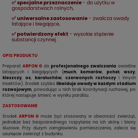
✅ s
pecjalne przeznaczenie
- do użytku w
gospodarstwach rolnych,
✅ u
niwersalne zastosowanie
- zwalcza owady
latające i biegające,
✅ p
otwierdzony efekt
- wysokie stężenie
substancji czynnej
.
OPIS PRODUKTU
Preparat
ARPON G
do
profesjonalnego zwalczania
owadów
latających i biegających (
much
,
komarów
,
pcheł
,
wszy
,
kleszczy
,
os
,
karaluchów
,
czerwonych roztoczy
i innych
insektów). Środek szybko
likwiduje owady w każdym stadium
rozwojowym
, powodując u nich brak koordynacji ruchowej, po
której następuje śmierć w wyniku paraliżu.
ZASTOSOWANIE
Środek
ARPON G
może być stosowany w obecności zwierząt,
jednakże bez bezpośredniego rozpylania na ich skórę i błony
śluzowe. Przy dużym zamgławieniu pomieszczenia, zaleca się
usunięcie zwierząt z budynku.