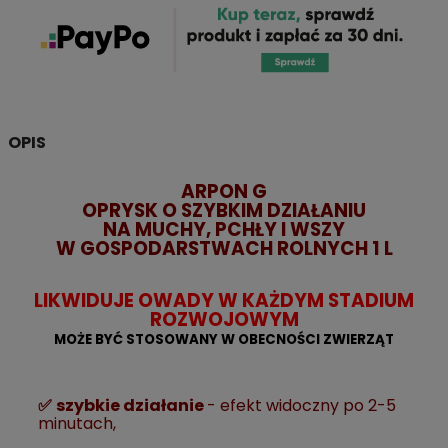
OPIS
ARPON G
OPRYSK O SZYBKIM DZIAŁANIU
NA MUCHY, PCHŁY I WSZY
W GOSPODARSTWACH ROLNYCH 1 L
LIKWIDUJE OWADY W KAŻDYM STADIUM
ROZWOJOWYM
MOŻE BYĆ STOSOWANY W OBECNOŚCI ZWIERZĄT
✅
s
zybkie działanie
- efekt widoczny po 2-5
minutach,