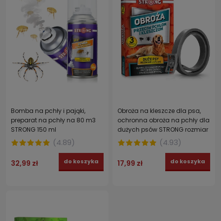
Bomba na pchły i pająki,
Obroża na kleszcze dla psa,
preparat na pchły na 80 m3
ochronna obroża na pchły dla
STRONG 150 ml
dużych psów STRONG rozmiar
L 75 cm
(
4.89
)
(
4.93
)
do koszyka
do koszyka
32,99 zł
17,99 zł