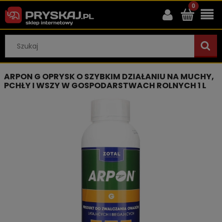
ARPON G OPRYSK O SZYBKIM DZIAŁANIU NA MUCHY,
PCHŁY I WSZY W GOSPODARSTWACH ROLNYCH 1 L