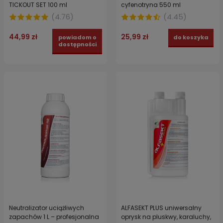
TICKOUT SET 100 ml
cyfenotryna 550 ml
(
4.76
)
(
4.45
)
44,99 zł
25,99 zł
powiadom o
do koszyka
dostępności
Neutralizator uciążliwych
ALFASEKT PLUS uniwersalny
zapachów 1 L – profesjonalna
oprysk na pluskwy, karaluchy,