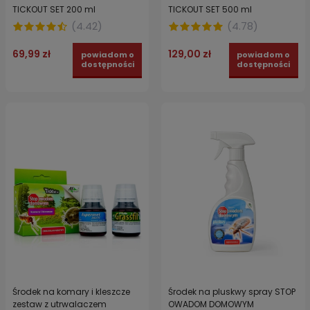
TICKOUT SET 200 ml
TICKOUT SET 500 ml
(
4.42
)
(
4.78
)
69,99 zł
129,00 zł
powiadom o
powiadom o
dostępności
dostępności
Środek na komary i kleszcze
Środek na pluskwy spray STOP
zestaw z utrwalaczem
OWADOM DOMOWYM