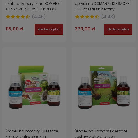
skuteczny oprysk na KOMARY i
oprysk na KOMARY i KLESZCZE 1
KLESZCZE 250 ml + EKOFOG
l + Grassfil skuteczny
ekologiczny nośnik 500 ml
utrwalacz 1 l
(
4.46
)
(
4.48
)
115,00 zł
379,00 zł
do koszyka
do koszyka
Środek na komary i kleszcze
Środek na komary i kleszcze
zestaw z utrwalaczem
zestaw z utrwalaczem