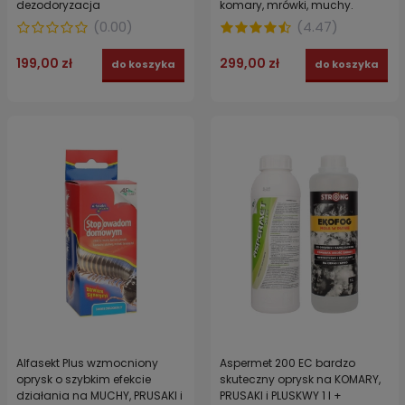
dezodoryzacja
komary, mrówki, muchy.
Środek owadobójczy o
(
0.00
)
(
4.47
)
wzmocnionym działaniu 1 L
199,00 zł
299,00 zł
do koszyka
do koszyka
Alfasekt Plus wzmocniony
Aspermet 200 EC bardzo
oprysk o szybkim efekcie
skuteczny oprysk na KOMARY,
działania na MUCHY, PRUSAKI i
PRUSAKI i PLUSKWY 1 l +