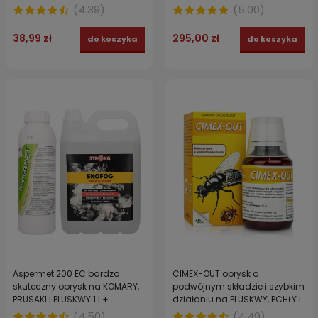
PLUSKWY 100 ml
WSPOMAGACZ, MGŁA w płynie
(
4.39
)
(
5.00
)
EKOFOG 1 L
38,99 zł
295,00 zł
do koszyka
do koszyka
Aspermet 200 EC bardzo
CIMEX-OUT oprysk o
skuteczny oprysk na KOMARY,
podwójnym składzie i szybkim
PRUSAKI i PLUSKWY 1 l +
działaniu na PLUSKWY, PCHŁY i
WSPOMAGACZ, MGŁA w płynie
MESZKI 100 ml
(
4.50
)
(
4.49
)