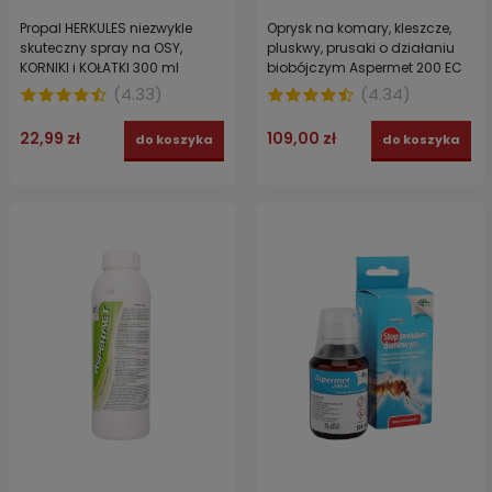
Propal HERKULES niezwykle
Oprysk na komary, kleszcze,
skuteczny spray na OSY,
pluskwy, prusaki o działaniu
KORNIKI i KOŁATKI 300 ml
biobójczym Aspermet 200 EC
250 ml
(
4.33
)
(
4.34
)
22,99 zł
109,00 zł
do koszyka
do koszyka