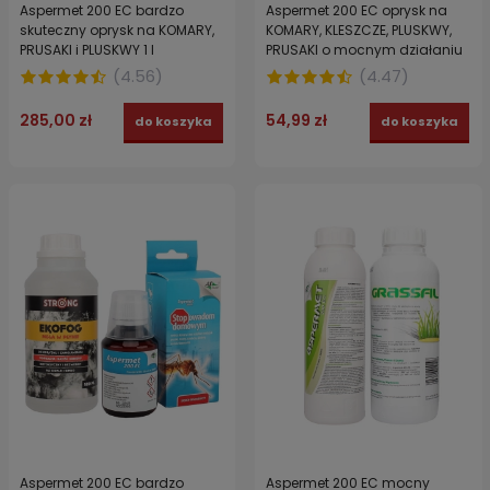
Aspermet 200 EC bardzo
Aspermet 200 EC oprysk na
skuteczny oprysk na KOMARY,
KOMARY, KLESZCZE, PLUSKWY,
PRUSAKI i PLUSKWY 1 l
PRUSAKI o mocnym działaniu
PERMETRYNA 100 ml
(
4.56
)
(
4.47
)
285,00 zł
54,99 zł
do koszyka
do koszyka
Aspermet 200 EC bardzo
Aspermet 200 EC mocny