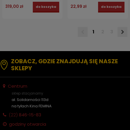
319,00 zł
22,99 zł
do koszyka
do koszyka
1
2
3
ZOBACZ, GDZIE ZNAJDUJĄ SIĘ NASZE
SKLEPY
Centrum
sklep stacjonarny
al. Solidarności 113d
na tyłach Kina FEMINA
(22)
846-15-83
godziny otwarcia