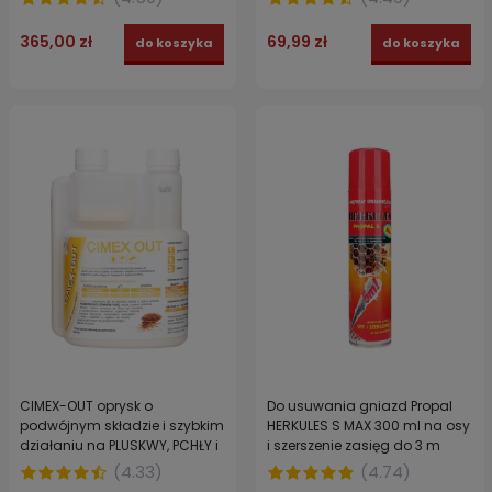
EKOFOG 5 L
365,00 zł
69,99 zł
do koszyka
do koszyka
CIMEX-OUT oprysk o
Do usuwania gniazd Propal
podwójnym składzie i szybkim
HERKULES S MAX 300 ml na osy
działaniu na PLUSKWY, PCHŁY i
i szerszenie zasięg do 3 m
MESZKI 500 ml
(
4.33
)
(
4.74
)