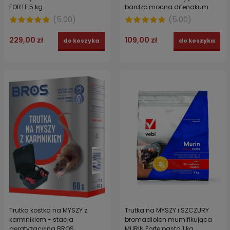
FORTE 5 kg
bardzo mocna difenakum
VIGONEZ MARS 1,5 kg
(
5.00
)
(
5.00
)
229,00 zł
109,00 zł
do koszyka
do koszyka
Trutka kostka na MYSZY z
Trutka na MYSZY i SZCZURY
karmnikiem - stacja
bromadiolon mumifikująca
deratyzacyjna BROS
MURIN Forte pasta 1 kg