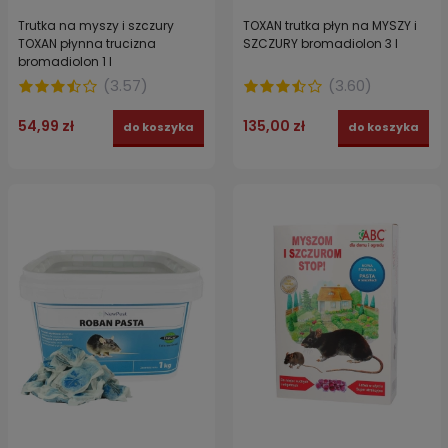
Trutka na myszy i szczury
TOXAN trutka płyn na MYSZY i
TOXAN płynna trucizna
SZCZURY bromadiolon 3 l
bromadiolon 1 l
(
3.57
)
(
3.60
)
54,99 zł
135,00 zł
do koszyka
do koszyka