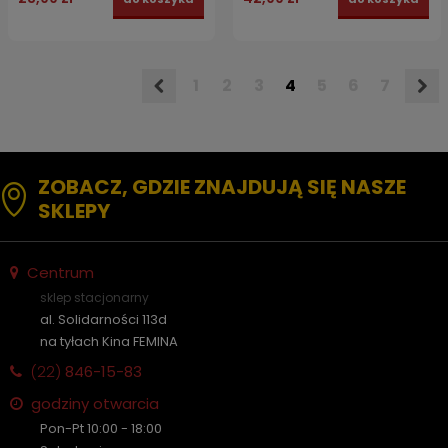
1
2
3
4
5
6
7
ZOBACZ, GDZIE ZNAJDUJĄ SIĘ NASZE
SKLEPY
Centrum
sklep stacjonarny
al. Solidarności 113d
na tyłach Kina FEMINA
(22)
846-15-83
godziny otwarcia
Pon-Pt 10:00 - 18:00