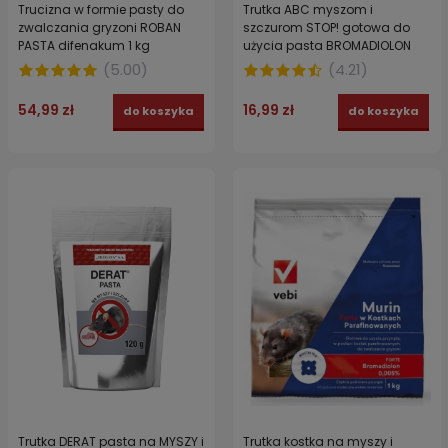
Trucizna w formie pasty do
Trutka ABC myszom i
zwalczania gryzoni ROBAN
szczurom STOP! gotowa do
PASTA difenakum 1 kg
użycia pasta BROMADIOLON
na MYSZY i SZCZURY 150 g
(
5.00
)
(
4.21
)
54,99 zł
16,99 zł
do koszyka
do koszyka
Trutka DERAT pasta na MYSZY i
Trutka kostka na myszy i