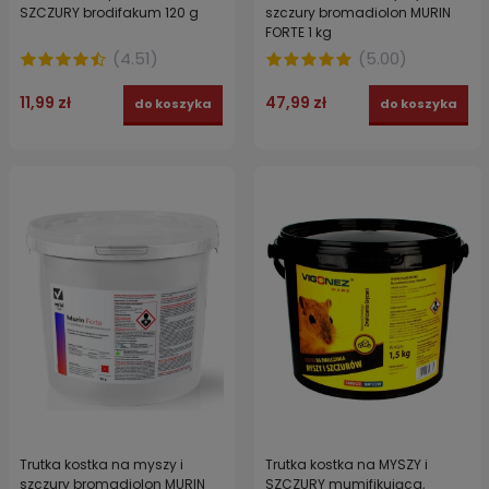
SZCZURY brodifakum 120 g
szczury bromadiolon MURIN
FORTE 1 kg
(
4.51
)
(
5.00
)
11,99 zł
47,99 zł
do koszyka
do koszyka
Trutka kostka na myszy i
Trutka kostka na MYSZY i
szczury bromadiolon MURIN
SZCZURY mumifikująca,