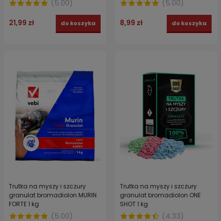
(
5.00
)
(
5.00
)
21,99 zł
8,99 zł
do koszyka
do koszyka
Trutka na myszy i szczury
Trutka na myszy i szczury
granulat bromadiolon MURIN
granulat bromadiolon ONE
FORTE 1 kg
SHOT 1 kg
(
5.00
)
(
4.33
)