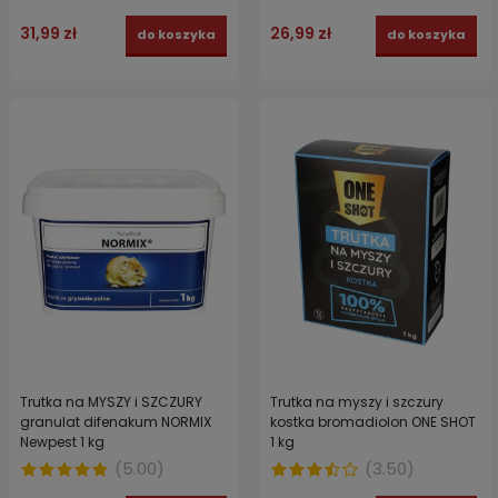
31,99 zł
26,99 zł
do koszyka
do koszyka
Trutka na MYSZY i SZCZURY
Trutka na myszy i szczury
granulat difenakum NORMIX
kostka bromadiolon ONE SHOT
Newpest 1 kg
1 kg
(
5.00
)
(
3.50
)