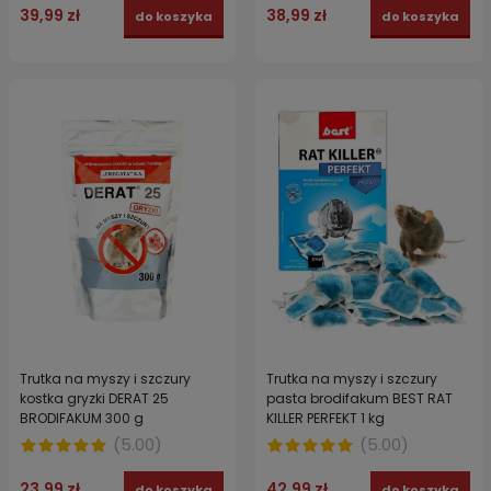
39,99 zł
38,99 zł
do koszyka
do koszyka
Trutka na myszy i szczury
Trutka na myszy i szczury
kostka gryzki DERAT 25
pasta brodifakum BEST RAT
BRODIFAKUM 300 g
KILLER PERFEKT 1 kg
(
5.00
)
(
5.00
)
23,99 zł
42,99 zł
do koszyka
do koszyka