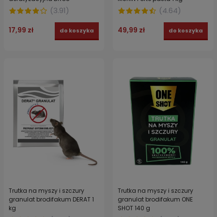
(
3.91
)
(
4.64
)
17,99 zł
49,99 zł
do koszyka
do koszyka
Trutka na myszy i szczury
Trutka na myszy i szczury
granulat brodifakum DERAT 1
granulat brodifakum ONE
kg
SHOT 140 g