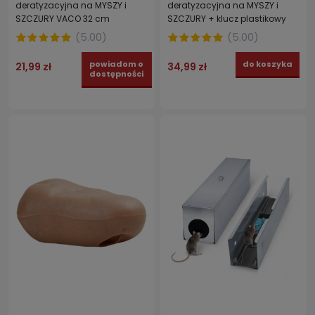
deratyzacyjna na MYSZY i
deratyzacyjna na MYSZY i
SZCZURY VACO 32 cm
SZCZURY + klucz plastikowy
(
5.00
)
(
5.00
)
powiadom o
do koszyka
21,99 zł
34,99 zł
dostępności