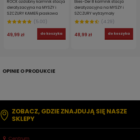
ROCK ozdobny karmnik stacja
Ekes-Der 8 karmnik stacja
deratyzacyjna na MYSZY i
deratyzacyjna na MYSZY i
SZCZURY KAMIEŃ piaskowa
SZCZURY wytrzymały
ocynkowany
(
5.00
)
(
4.29
)
do koszyka
do koszyka
49,99 zł
48,99 zł
ZOBACZ, GDZIE ZNAJDUJĄ SIĘ NASZE
SKLEPY
Centrum