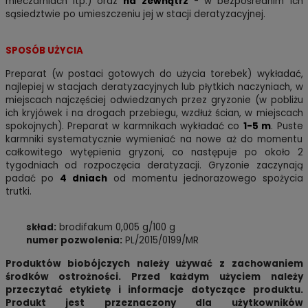
mleczarniach
itp.) oraz
na zewnątrz
- w bezpośrednim ich
sąsiedztwie po umieszczeniu jej w stacji deratyzacyjnej.
SPOSÓB UŻYCIA
Preparat (w postaci gotowych do użycia torebek) wykładać,
najlepiej w stacjach deratyzacyjnych lub płytkich naczyniach, w
miejscach najczęściej odwiedzanych przez gryzonie (w pobliżu
ich kryjówek i na drogach przebiegu, wzdłuż ścian, w miejscach
spokojnych). Preparat w karmnikach wykładać co
1-5 m
. Puste
karmniki systematycznie wymieniać na nowe aż do momentu
całkowitego wytępienia gryzoni, co następuje po około 2
tygodniach od rozpoczęcia deratyzacji. Gryzonie zaczynają
padać po
4 dniach
od momentu jednorazowego spożycia
trutki.
skład:
brodifakum 0,005 g/100 g
numer pozwolenia:
PL/2015/0199/MR
Produktów biobójczych należy używać z zachowaniem
środków ostrożności. Przed każdym użyciem należy
przeczytać etykietę i informacje dotyczące produktu.
Produkt jest przeznaczony dla użytkowników