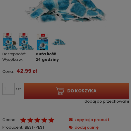
Dostępność:
duża ilość
Wysyłka w:
24 godziny
42,99 zł
Cena:
szt
DO KOSZYKA
dodaj do przechowalni
Ocena:
zapytaj o produkt
Producent:
BEST-PEST
dodaj opinię