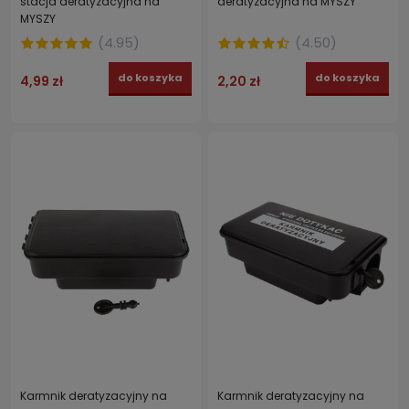
stacja deratyzacyjna na
deratyzacyjna na MYSZY
MYSZY
(
4.95
)
(
4.50
)
do koszyka
do koszyka
4,99 zł
2,20 zł
Karmnik deratyzacyjny na
Karmnik deratyzacyjny na