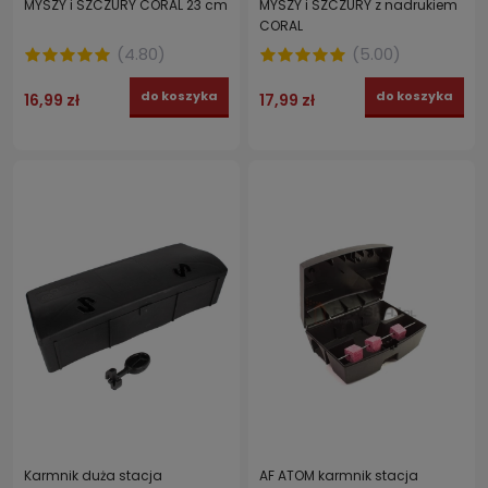
MYSZY i SZCZURY CORAL 23 cm
MYSZY i SZCZURY z nadrukiem
CORAL
(
4.80
)
(
5.00
)
do koszyka
do koszyka
16,99 zł
17,99 zł
Karmnik duża stacja
AF ATOM karmnik stacja