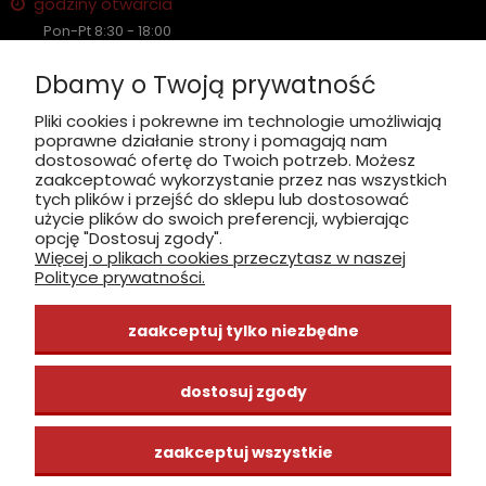
godziny otwarcia
Pon-Pt 8:30 - 18:00
Sobota nieczynne
Dbamy o Twoją prywatność
Płatność: gotówka, karta, BLIK
Pliki cookies i pokrewne im technologie umożliwiają
poprawne działanie strony i pomagają nam
zobacz, jak dojechać
dostosować ofertę do Twoich potrzeb. Możesz
zaakceptować wykorzystanie przez nas wszystkich
tych plików i przejść do sklepu lub dostosować
użycie plików do swoich preferencji, wybierając
opcję "Dostosuj zgody".
Więcej o plikach cookies przeczytasz w naszej
INFORMACJE
Polityce prywatności.
ZAKUPY
zaakceptuj tylko niezbędne
CENTRUM WIEDZY
dostosuj zgody
zaakceptuj wszystkie