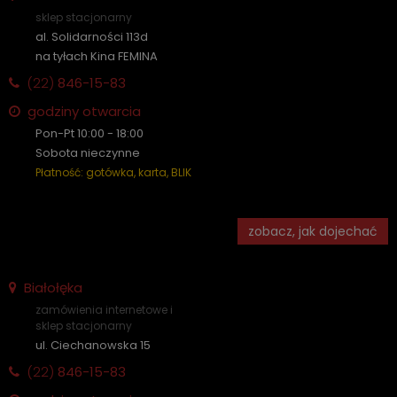
sklep stacjonarny
al. Solidarności 113d
na tyłach Kina FEMINA
(22)
846-15-83
godziny otwarcia
Pon-Pt 10:00 - 18:00
Sobota nieczynne
Płatność: gotówka, karta, BLIK
zobacz, jak dojechać
Białołęka
zamówienia internetowe i
sklep stacjonarny
ul. Ciechanowska 15
(22)
846-15-83