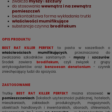
zwalcza
myszy
i
szczury
do stosowania
wewnątrz i na zewnątrz
pomieszczeń
bezkontaktowa forma wykładania trutki
właściwości mumifikujące
substancja czynna:
brodifakum
OPIS PRODUKTU
BEST RAT KILLER PERFEKT
to pasta w saszetkach o
właściwościach
mumifikujących
, przeznaczona do
zwalczania szkodników sanitarnych -
myszy
i
szczurów
.
Środek zawiera
brodifakum
, czyli związek z grupy
antykoagulantów oraz
benzoesan denatonium
- czynnik
zniechęcający ludzi do spożycia.
ZASTOSOWANIE
Trutkę
BEST RAT KILLER PERFEKT
można stosować
w
pomieszczeniach
(lokalach użyteczności publicznej, hotelach,
mieszkaniach, zakładach produkcyjnych, magazynach,
obiektach handlowych i inwentarskich, oborach, chlewniach,