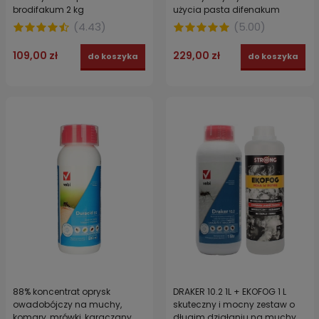
brodifakum 2 kg
użycia pasta difenakum
MURIN DIFE PASTA GIRASOLE
(
4.43
)
(
5.00
)
VEBI
109,00 zł
229,00 zł
do koszyka
do koszyka
88% koncentrat oprysk
DRAKER 10.2 1L + EKOFOG 1 L
owadobójczy na muchy,
skuteczny i mocny zestaw o
komary, mrówki, karaczany,
długim działaniu na muchy,