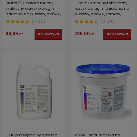
Draker 10.2 bardzo mocny i
1 l bardzo mocny i skuteczny
skuteczny oprysk o długim
oprysk o długim działaniu na
działaniu na pluskwy, mrówki,
pluskwy, mrówki, komary,
komary, kleszcze, osy 250 ml
kleszcze, osy Draker 10.2
(
4.65
)
(
4.69
)
94,99 zł
289,00 zł
do koszyka
do koszyka
CY10 profesjonalny oprysk z
MURIN Facoum trutka na