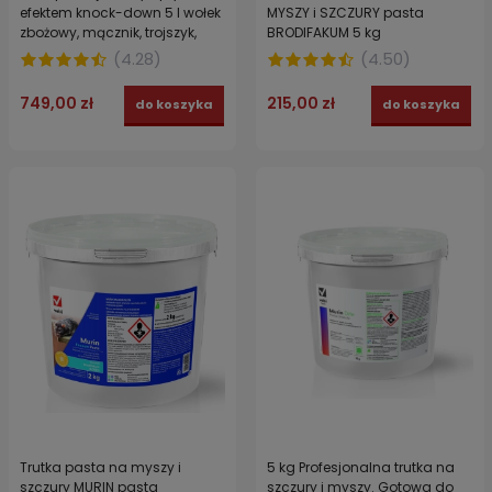
efektem knock-down 5 l wołek
MYSZY i SZCZURY pasta
zbożowy, mącznik, trojszyk,
BRODIFAKUM 5 kg
karaluchy, mole, pchły,
(
4.28
)
(
4.50
)
pluskwy
749,00 zł
215,00 zł
do koszyka
do koszyka
Trutka pasta na myszy i
5 kg Profesjonalna trutka na
szczury MURIN pasta
szczury i myszy. Gotowa do