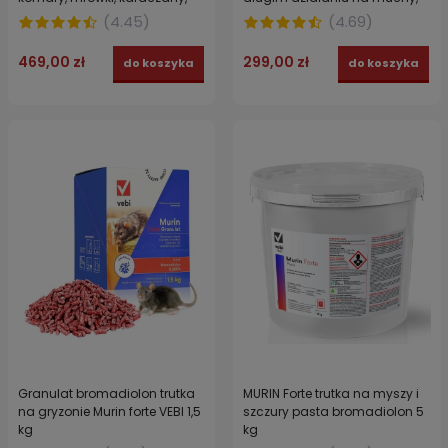
chrząszcze DURACID EC 500
komary, kleszcze
(
4.45
)
(
4.69
)
ml
469,00 zł
299,00 zł
do koszyka
do koszyka
Granulat bromadiolon trutka
MURIN Forte trutka na myszy i
na gryzonie Murin forte VEBI 1,5
szczury pasta bromadiolon 5
kg
kg