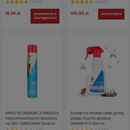
(
5.00
)
(
4.50
)
19,99 zł
195,00 zł
powiadom o
do koszyka
dostępności
SPRAY DO LIKWIDACJI GNIAZD o
Środek na mrówki, rybiki, pchły,
natychmiastowym działaniu
pająki, muchy, pluskwy
na OSY i SZERSZENIE Duracid
DRAKER RTU 400 ml
750 ml