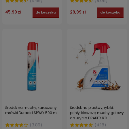
(
4.69
)
(
4.05
)
45,99 zł
29,99 zł
do koszyka
do koszyka
Środek na muchy, karaczany,
Środek na pluskwy, rybiki,
mrówki Duracid SPRAY 500 ml
pchły, kleszcze, muchy gotowy
do użycia DRAKER RTU 1L
(
3.89
)
(
4.18
)