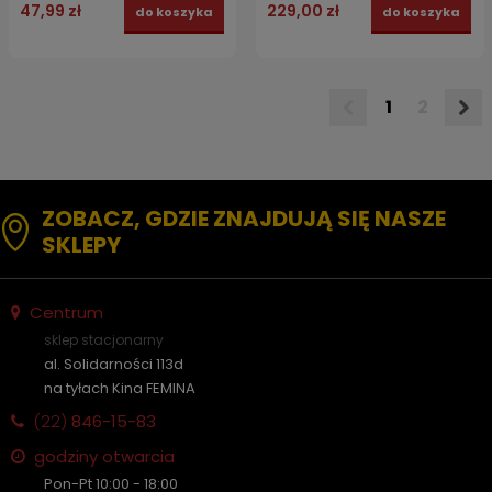
47,99 zł
229,00 zł
do koszyka
do koszyka
1
2
ZOBACZ, GDZIE ZNAJDUJĄ SIĘ NASZE
SKLEPY
Centrum
sklep stacjonarny
al. Solidarności 113d
na tyłach Kina FEMINA
(22)
846-15-83
godziny otwarcia
Pon-Pt 10:00 - 18:00