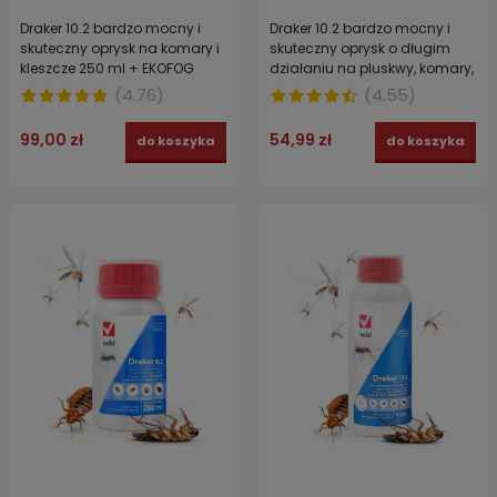
Draker 10.2 bardzo mocny i
Draker 10.2 bardzo mocny i
skuteczny oprysk na komary i
skuteczny oprysk o długim
kleszcze 250 ml + EKOFOG
działaniu na pluskwy, komary,
ekologiczny utrwalacz 250 ml
kleszcze, pchły, karaluchy 100
(
4.76
)
(
4.55
)
ml
99,00 zł
54,99 zł
do koszyka
do koszyka