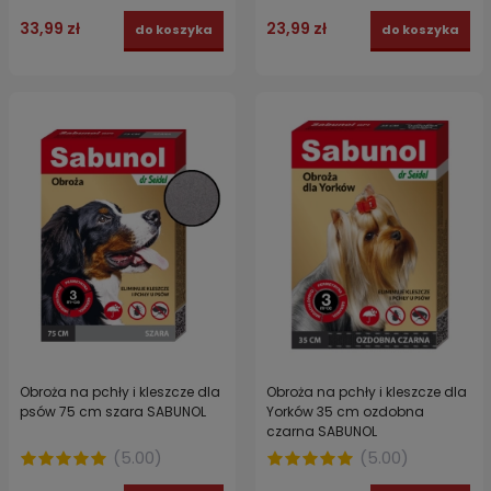
33,99 zł
23,99 zł
do koszyka
do koszyka
Obroża na pchły i kleszcze dla
Obroża na pchły i kleszcze dla
psów 75 cm szara SABUNOL
Yorków 35 cm ozdobna
czarna SABUNOL
(
5.00
)
(
5.00
)