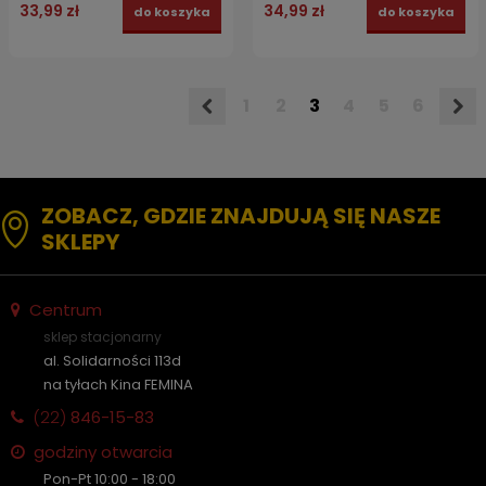
33,99 zł
34,99 zł
do koszyka
do koszyka
1
2
3
4
5
6
ZOBACZ, GDZIE ZNAJDUJĄ SIĘ NASZE
SKLEPY
Centrum
sklep stacjonarny
al. Solidarności 113d
na tyłach Kina FEMINA
(22)
846-15-83
godziny otwarcia
Pon-Pt 10:00 - 18:00