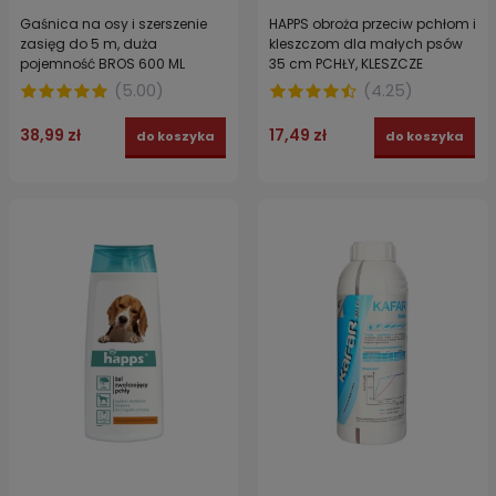
Gaśnica na osy i szerszenie
HAPPS obroża przeciw pchłom i
zasięg do 5 m, duża
kleszczom dla małych psów
pojemność BROS 600 ML
35 cm PCHŁY, KLESZCZE
(
5.00
)
(
4.25
)
38,99 zł
17,49 zł
do koszyka
do koszyka