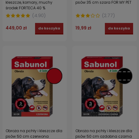
kleszcze, komary, muchy
psów 35 cm szara FOR MY PET
środek FORTECA 40 %
permetryna + utrwalacz
(
4.90
)
(
2.77
)
EKOFOG + spray przeciw
komarom TROPICAL 15 % DEET
449,00 zł
19,99 zł
do koszyka
do koszyka
+ 2x maseczka FFP2
Obroża na pchły i kleszcze dla
Obroża na pchły i kleszcze dla
psów 50 cm czerwona
psów 50 cm ozdobna czarna