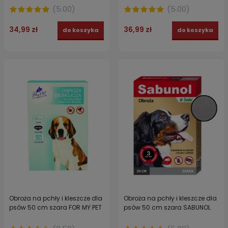
(
5.00
)
(
5.00
)
34,99 zł
36,99 zł
do koszyka
do koszyka
Obroża na pchły i kleszcze dla
Obroża na pchły i kleszcze dla
psów 50 cm szara FOR MY PET
psów 50 cm szara SABUNOL