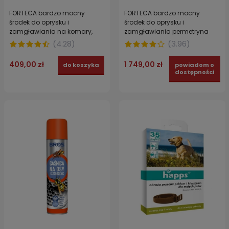
FORTECA bardzo mocny
FORTECA bardzo mocny
środek do oprysku i
środek do oprysku i
zamgławiania na komary,
zamgławiania permetryna
pleśniakowce i prusaki 1 l
40% do zwalczania much,
(
4.28
)
(
3.96
)
komarów, prusaków,
karaluchów, mrówek faraona i
409,00 zł
1 749,00 zł
do koszyka
powiadom o
pleśniakowca lśniącego! 5 l
dostępności