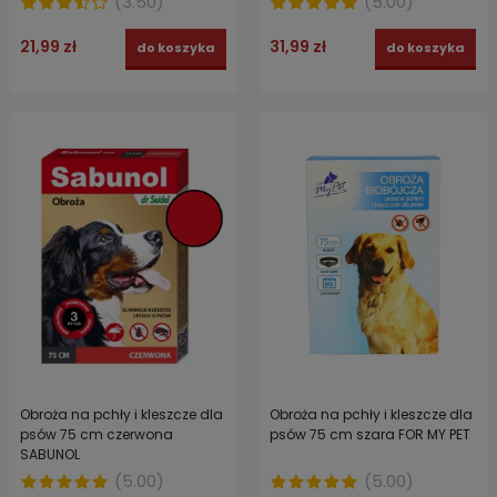
(
3.50
)
(
5.00
)
21,99 zł
31,99 zł
do koszyka
do koszyka
Obroża na pchły i kleszcze dla
Obroża na pchły i kleszcze dla
psów 75 cm czerwona
psów 75 cm szara FOR MY PET
SABUNOL
(
5.00
)
(
5.00
)