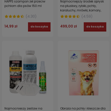
HAPPS szampon żel przeciw
Najmocniejszy środek oprysk
pchłom dla psów 150 ml
na pluskwy, rybiki, pchły,
karaluchy, mrówki, komary,
muchy KAFAR 600 EC 1 L
(
4.30
)
(
4.59
)
14,99 zł
499,00 zł
do koszyka
do koszyka
Najmocnieszy zestaw na
Obroża na pchły i kleszcze dla