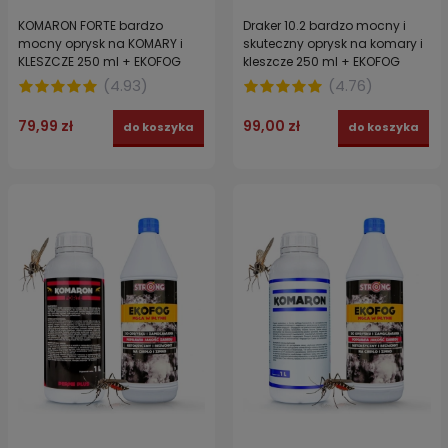
KOMARON FORTE bardzo
Draker 10.2 bardzo mocny i
mocny oprysk na KOMARY i
skuteczny oprysk na komary i
KLESZCZE 250 ml + EKOFOG
kleszcze 250 ml + EKOFOG
ekologiczny nośnik 250 ml
ekologiczny utrwalacz 250 ml
(
4.93
)
(
4.76
)
79,99 zł
99,00 zł
do koszyka
do koszyka