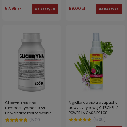
57,98 zł
99,00 zł
do koszyka
do koszyka
Mgiełka do ciała o zapachu
Gliceryna roślinna
trawy cytrynowej CITRONELLA
farmaceutyczna 99,5%
POWER LA CASA DE LOS
uniwersalne zastosowanie
AROMAS 125 ml
500 ml
(
5.00
)
(
5.00
)