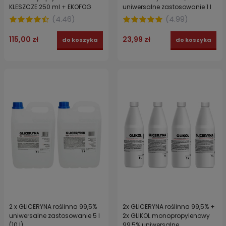
KLESZCZE 250 ml + EKOFOG
uniwersalne zastosowanie 1 l
ekologiczny nośnik 500 ml
(
4.46
)
(
4.99
)
115,00 zł
23,99 zł
do koszyka
do koszyka
2 x GLICERYNA roślinna 99,5%
2x GLICERYNA roślinna 99,5% +
uniwersalne zastosowanie 5 l
2x GLIKOL monopropylenowy
(10 l)
99,5% uniwersalne