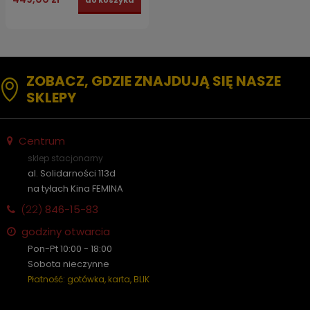
do koszyka
+ 2x maseczka FFP2
ZOBACZ, GDZIE ZNAJDUJĄ SIĘ NASZE
SKLEPY
Centrum
sklep stacjonarny
al. Solidarności 113d
na tyłach Kina FEMINA
(22)
846-15-83
godziny otwarcia
Pon-Pt 10:00 - 18:00
Sobota nieczynne
Płatność: gotówka, karta, BLIK