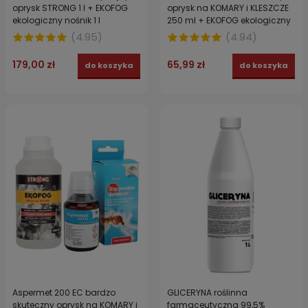
oprysk STRONG 1 l + EKOFOG
oprysk na KOMARY i KLESZCZE
ekologiczny nośnik 1 l
250 ml + EKOFOG ekologiczny
nośnik 250 ml
(
4.95
)
(
4.94
)
179,00 zł
65,99 zł
do koszyka
do koszyka
Aspermet 200 EC bardzo
GLICERYNA roślinna
skuteczny oprysk na KOMARY i
farmaceutyczna 99,5%