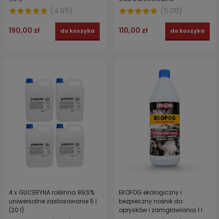
zastosowanie 4x 1 l
(
4.95
)
(
5.00
)
190,00 zł
110,00 zł
do koszyka
do koszyka
4 x GLICERYNA roślinna 99,5%
EKOFOG ekologiczny i
uniwersalne zastosowanie 5 l
bezpieczny nośnik do
(20 l)
oprysków i zamgławiania 1 l