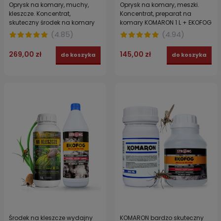
Oprysk na komary, muchy,
Oprysk na komary, meszki.
kleszcze. Koncentrat,
Koncentrat, preparat na
skuteczny środek na komary
komary KOMARON 1 L + EKOFOG
KOMARON 1 L + EKOFOG
ekologiczny nośnik 1 l
(
4.85
)
(
4.94
)
ekologiczny nośnik, utrwalacz
1 l
269,00 zł
145,00 zł
do koszyka
do koszyka
Środek na kleszcze wydajny
KOMARON bardzo skuteczny