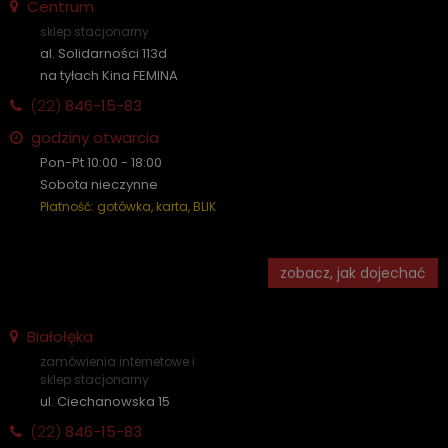
Centrum
sklep stacjonarny
al. Solidarności 113d
na tyłach Kina FEMINA
(22)
846-15-83
godziny otwarcia
Pon-Pt 10:00 - 18:00
Sobota nieczynne
Płatność: gotówka, karta, BLIK
zobacz, jak dojechać
Białołęka
zamówienia internetowe i
sklep stacjonarny
ul. Ciechanowska 15
(22)
846-15-83