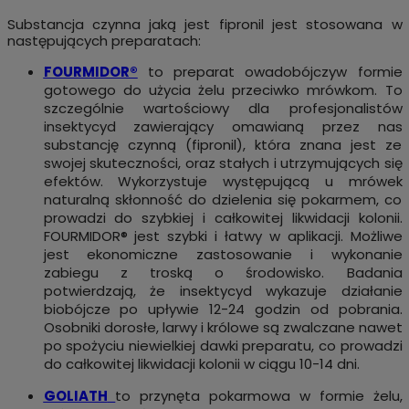
Substancja czynna jaką jest fipronil jest stosowana w
następujących preparatach:
FOURMIDOR®
to preparat owadobójczyw formie
gotowego do użycia żelu przeciwko mrówkom. To
szczególnie wartościowy dla profesjonalistów
insektycyd zawierający omawianą przez nas
substancję czynną (fipronil), która znana jest ze
swojej skuteczności, oraz stałych i utrzymujących się
efektów. Wykorzystuje występującą u mrówek
naturalną skłonność do dzielenia się pokarmem, co
prowadzi do szybkiej i całkowitej likwidacji kolonii.
FOURMIDOR® jest szybki i łatwy w aplikacji. Możliwe
jest ekonomiczne zastosowanie i wykonanie
zabiegu z troską o środowisko. Badania
potwierdzają, że insektycyd wykazuje działanie
biobójcze po upływie 12-24 godzin od pobrania.
Osobniki dorosłe, larwy i królowe są zwalczane nawet
po spożyciu niewielkiej dawki preparatu, co prowadzi
do całkowitej likwidacji kolonii w ciągu 10-14 dni.
GOLIATH
to przynęta pokarmowa w formie żelu,