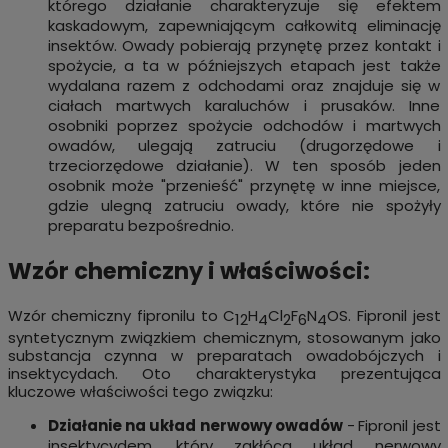
którego działanie charakteryzuje się efektem
kaskadowym, zapewniającym całkowitą eliminację
insektów. Owady pobierają przynętę przez kontakt i
spożycie, a ta w późniejszych etapach jest także
wydalana razem z odchodami oraz znajduje się w
ciałach martwych karaluchów i prusaków. Inne
osobniki poprzez spożycie odchodów i martwych
owadów, ulegają zatruciu (drugorzędowe i
trzeciorzędowe działanie). W ten sposób jeden
osobnik może "przenieść" przynętę w inne miejsce,
gdzie ulegną zatruciu owady, które nie spożyły
preparatu bezpośrednio.
Wzór chemiczny i właściwości:
Wzór chemiczny fipronilu to C
H
Cl
F
N
OS. Fipronil jest
12
4
2
6
4
syntetycznym związkiem chemicznym, stosowanym jako
substancja czynna w preparatach owadobójczych i
insektycydach. Oto charakterystyka prezentująca
kluczowe właściwości tego związku:
Działanie na układ nerwowy owadów
-
Fipronil jest
insektycydem, który zakłóca układ nerwowy