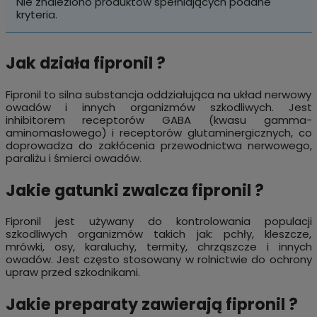
Nie znaleziono produktów spełniających podane
kryteria.
Jak działa fipronil ?
Fipronil to silna substancja oddziałująca na układ nerwowy
owadów i innych organizmów szkodliwych. Jest
inhibitorem receptorów GABA (kwasu gamma-
aminomasłowego) i receptorów glutaminergicznych, co
doprowadza do zakłócenia przewodnictwa nerwowego,
paraliżu i śmierci owadów.
Jakie gatunki zwalcza fipronil ?
Fipronil jest używany do kontrolowania populacji
szkodliwych organizmów takich jak: pchły, kleszcze,
mrówki, osy, karaluchy, termity, chrząszcze i innych
owadów. Jest często stosowany w rolnictwie do ochrony
upraw przed szkodnikami.
Jakie preparaty zawierają fipronil ?