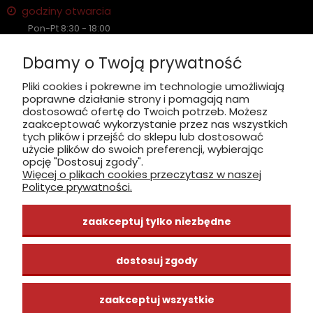
godziny otwarcia
Pon-Pt 8:30 - 18:00
Sobota nieczynne
Dbamy o Twoją prywatność
Płatność: gotówka, karta, BLIK
Pliki cookies i pokrewne im technologie umożliwiają
poprawne działanie strony i pomagają nam
zobacz, jak dojechać
dostosować ofertę do Twoich potrzeb. Możesz
zaakceptować wykorzystanie przez nas wszystkich
tych plików i przejść do sklepu lub dostosować
użycie plików do swoich preferencji, wybierając
opcję "Dostosuj zgody".
Więcej o plikach cookies przeczytasz w naszej
INFORMACJE
Polityce prywatności.
ZAKUPY
zaakceptuj tylko niezbędne
CENTRUM WIEDZY
dostosuj zgody
zaakceptuj wszystkie