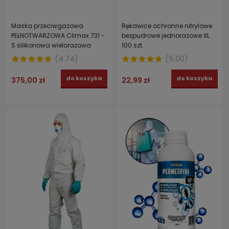
Maska przeciwgazowa
Rękawice ochronne nitrylowe
PEŁNOTWARZOWA Climax 731 -
bezpudrowe jednorazowe XL
S silikonowa wielorazowa
100 szt.
(
4.74
)
(
5.00
)
do koszyka
do koszyka
375,00 zł
22,99 zł