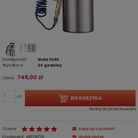
Dostępność:
duża ilość
Wysyłka w:
24 godziny
749,00 zł
Cena:
szt
DO KOSZYKA
dodaj do przechowalni
Ocena:
zapytaj o produkt
Producent:
AIROFOG
dodaj opinię