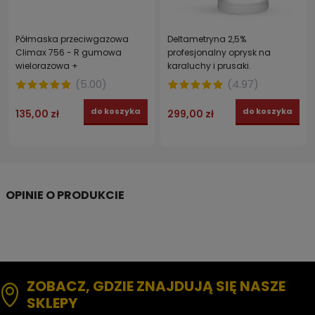
Półmaska przeciwgazowa
Deltametryna 2,5%
Climax 756 - R gumowa
profesjonalny oprysk na
wielorazowa +
karaluchy i prusaki.
filtropochłaniacz ABEK1P3 2 szt.
Koncentrat owadobójczy na
(
5.00
)
(
4.97
)
karaczany STRONG 1 l
do koszyka
do koszyka
135,00 zł
299,00 zł
ZOBACZ, GDZIE ZNAJDUJĄ SIĘ NASZE
SKLEPY