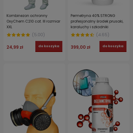
Kombinezon ochronny
Permetryna 40% STRONG
OxyChem C210 cat. III rozmiar
profesjonalny środek prusaki,
XXL
karaluchy i szkodniki
magazynowe 1 L
(
5.00
)
(
4.65
)
do koszyka
do koszyka
24,99 zł
399,00 zł