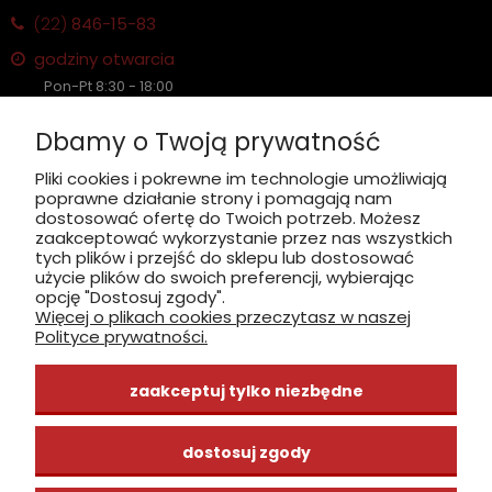
(22)
846-15-83
godziny otwarcia
Pon-Pt 8:30 - 18:00
Sobota nieczynne
Dbamy o Twoją prywatność
Płatność: gotówka, karta, BLIK
Pliki cookies i pokrewne im technologie umożliwiają
poprawne działanie strony i pomagają nam
zobacz, jak dojechać
dostosować ofertę do Twoich potrzeb. Możesz
zaakceptować wykorzystanie przez nas wszystkich
tych plików i przejść do sklepu lub dostosować
użycie plików do swoich preferencji, wybierając
opcję "Dostosuj zgody".
Więcej o plikach cookies przeczytasz w naszej
INFORMACJE
Polityce prywatności.
ZAKUPY
zaakceptuj tylko niezbędne
CENTRUM WIEDZY
dostosuj zgody