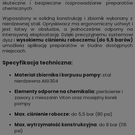
skuteczne i bezpieczne rozprowadzanie preparatów
chemicznych.
Wyposażony w solidną konstrukcję i zbiornik wykonany z
nierdzewnej stali. Opryskiwacz ma ergonomiczny uchwyt i
jest łatwy w obsłudze, a jednocześnie odporny na
intensywną eksploatację. Dzięki precyzyjnemu systemowi
dysz i
wysokiemu ciśnieniu roboczemu (do 5,5 barów)
umożliwia aplikację preparatów w trudno dostępnych
miejscach.
Specyfikacja techniczna:
Materiał zbiornika i korpusu pompy:
stal
nierdzewna AISI 304
Elementy odporne na chemikalia:
pierścienie i
zawory z mieszanin Viton oraz mosiężny korek
pompy
Max. ciśnienie robocze:
do 5,5 bar (80 psi)
Max. wytrzymałość konstrukcyjna
: do 8 bar (116
psi)