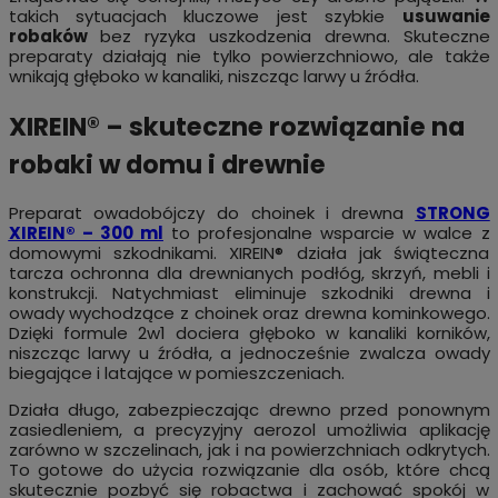
takich sytuacjach kluczowe jest szybkie
usuwanie
robaków
bez ryzyka uszkodzenia drewna. Skuteczne
preparaty działają nie tylko powierzchniowo, ale także
wnikają głęboko w kanaliki, niszcząc larwy u źródła.
XIREIN® – skuteczne rozwiązanie na
robaki w domu i drewnie
Preparat owadobójczy do choinek i drewna
STRONG
XIREIN® – 300 ml
to profesjonalne wsparcie w walce z
domowymi szkodnikami. XIREIN® działa jak świąteczna
tarcza ochronna dla drewnianych podłóg, skrzyń, mebli i
konstrukcji. Natychmiast eliminuje szkodniki drewna i
owady wychodzące z choinek oraz drewna kominkowego.
Dzięki formule 2w1 dociera głęboko w kanaliki korników,
niszcząc larwy u źródła, a jednocześnie zwalcza owady
biegające i latające w pomieszczeniach.
Działa długo, zabezpieczając drewno przed ponownym
zasiedleniem, a precyzyjny aerozol umożliwia aplikację
zarówno w szczelinach, jak i na powierzchniach odkrytych.
To gotowe do użycia rozwiązanie dla osób, które chcą
skutecznie pozbyć się robactwa i zachować spokój w