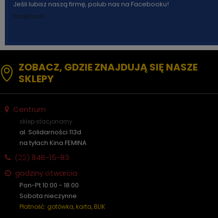
Jeśli lubisz naszą firmę, polub nas na Facebooku!
facebook
ZOBACZ, GDZIE ZNAJDUJĄ SIĘ NASZE
SKLEPY
Centrum
sklep stacjonarny
al. Solidarności 113d
na tyłach Kina FEMINA
(22)
846-15-83
godziny otwarcia
Pon-Pt 10:00 - 18:00
Sobota nieczynne
Płatność: gotówka, karta, BLIK