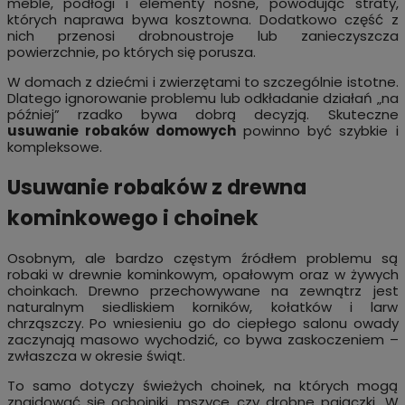
meble, podłogi i elementy nośne, powodując straty,
których naprawa bywa kosztowna. Dodatkowo część z
nich przenosi drobnoustroje lub zanieczyszcza
powierzchnie, po których się porusza.
W domach z dziećmi i zwierzętami to szczególnie istotne.
Dlatego ignorowanie problemu lub odkładanie działań „na
później” rzadko bywa dobrą decyzją. Skuteczne
usuwanie robaków domowych
powinno być szybkie i
kompleksowe.
Usuwanie robaków z drewna
kominkowego i choinek
Osobnym, ale bardzo częstym źródłem problemu są
robaki w drewnie kominkowym, opałowym oraz w żywych
choinkach. Drewno przechowywane na zewnątrz jest
naturalnym siedliskiem korników, kołatków i larw
chrząszczy. Po wniesieniu go do ciepłego salonu owady
zaczynają masowo wychodzić, co bywa zaskoczeniem –
zwłaszcza w okresie świąt.
To samo dotyczy świeżych choinek, na których mogą
znajdować się ochojniki, mszyce czy drobne pajączki. W