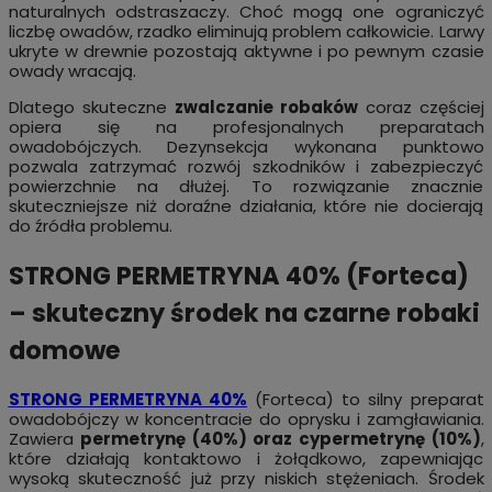
naturalnych odstraszaczy. Choć mogą one ograniczyć
liczbę owadów, rzadko eliminują problem całkowicie. Larwy
ukryte w drewnie pozostają aktywne i po pewnym czasie
owady wracają.
Dlatego skuteczne
zwalczanie robaków
coraz częściej
opiera się na profesjonalnych preparatach
owadobójczych. Dezynsekcja wykonana punktowo
pozwala zatrzymać rozwój szkodników i zabezpieczyć
powierzchnie na dłużej. To rozwiązanie znacznie
skuteczniejsze niż doraźne działania, które nie docierają
do źródła problemu.
STRONG PERMETRYNA 40% (Forteca)
– skuteczny środek na czarne robaki
domowe
STRONG PERMETRYNA 40%
(Forteca) to silny preparat
owadobójczy w koncentracie do oprysku i zamgławiania.
Zawiera
permetrynę (40%) oraz cypermetrynę (10%)
,
które działają kontaktowo i żołądkowo, zapewniając
wysoką skuteczność już przy niskich stężeniach. Środek