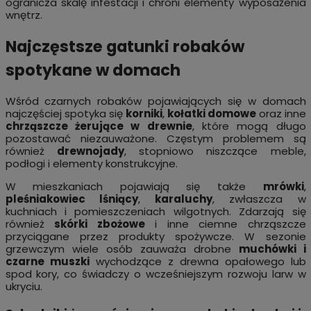
ogranicza skalę infestacji i chroni elementy wyposażenia
wnętrz.
Najczęstsze gatunki robaków
spotykane w domach
Wśród czarnych robaków pojawiających się w domach
najczęściej spotyka się
korniki
,
kołatki domowe
oraz inne
chrząszcze żerujące w drewnie
, które mogą długo
pozostawać niezauważone. Częstym problemem są
również
drewnojady
, stopniowo niszczące meble,
podłogi i elementy konstrukcyjne.
W mieszkaniach pojawiają się także
mrówki
,
pleśniakowiec lśniący
,
karaluchy
, zwłaszcza w
kuchniach i pomieszczeniach wilgotnych. Zdarzają się
również
skórki zbożowe
i inne ciemne chrząszcze
przyciągane przez produkty spożywcze. W sezonie
grzewczym wiele osób zauważa drobne
muchówki i
czarne muszki
wychodzące z drewna opałowego lub
spod kory, co świadczy o wcześniejszym rozwoju larw w
ukryciu.