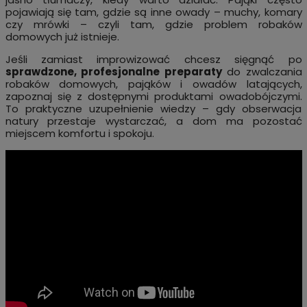
pojawiają się tam, gdzie są inne owady – muchy, komary
czy mrówki – czyli tam, gdzie problem robaków
domowych już istnieje.
Jeśli zamiast improwizować chcesz sięgnąć po
sprawdzone, profesjonalne preparaty
do zwalczania
robaków domowych, pająków i owadów latających,
zapoznaj się z dostępnymi produktami owadobójczymi.
To praktyczne uzupełnienie wiedzy – gdy obserwacja
natury przestaje wystarczać, a dom ma pozostać
miejscem komfortu i spokoju.