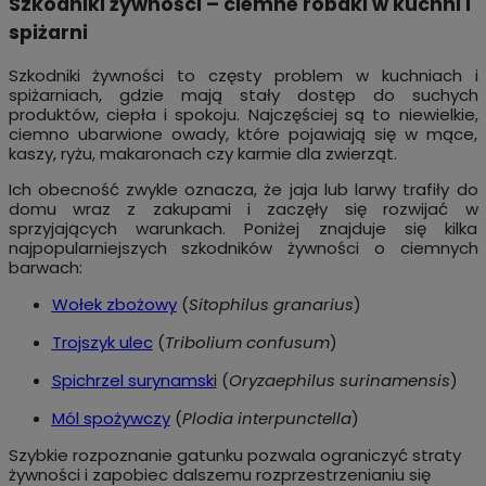
Szkodniki żywności – ciemne robaki w kuchni i
spiżarni
Szkodniki żywności to częsty problem w kuchniach i
spiżarniach, gdzie mają stały dostęp do suchych
produktów, ciepła i spokoju. Najczęściej są to niewielkie,
ciemno ubarwione owady, które pojawiają się w mące,
kaszy, ryżu, makaronach czy karmie dla zwierząt.
Ich obecność zwykle oznacza, że jaja lub larwy trafiły do
domu wraz z zakupami i zaczęły się rozwijać w
sprzyjających warunkach. Poniżej znajduje się kilka
najpopularniejszych szkodników żywności o ciemnych
barwach:
Wołek zbożowy
(
Sitophilus granarius
)
Trojszyk ulec
(
Tribolium confusum
)
Spichrzel surynamsk
i
(
Oryzaephilus surinamensis
)
Mól spożywczy
(
Plodia interpunctella
)
Szybkie rozpoznanie gatunku pozwala ograniczyć straty
żywności i zapobiec dalszemu rozprzestrzenianiu się