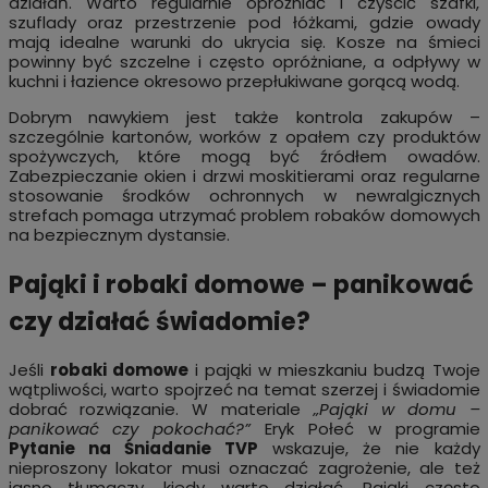
działań. Warto regularnie opróżniać i czyścić szafki,
szuflady oraz przestrzenie pod łóżkami, gdzie owady
mają idealne warunki do ukrycia się. Kosze na śmieci
powinny być szczelne i często opróżniane, a odpływy w
kuchni i łazience okresowo przepłukiwane gorącą wodą.
Dobrym nawykiem jest także kontrola zakupów –
szczególnie kartonów, worków z opałem czy produktów
spożywczych, które mogą być źródłem owadów.
Zabezpieczanie okien i drzwi moskitierami oraz regularne
stosowanie środków ochronnych w newralgicznych
strefach pomaga utrzymać problem robaków domowych
na bezpiecznym dystansie.
Pająki i robaki domowe – panikować
czy działać świadomie?
Jeśli
robaki domowe
i pająki w mieszkaniu budzą Twoje
wątpliwości, warto spojrzeć na temat szerzej i świadomie
dobrać rozwiązanie. W materiale
„Pająki w domu –
panikować czy pokochać?”
Eryk Połeć w programie
Pytanie na Śniadanie TVP
wskazuje, że nie każdy
nieproszony lokator musi oznaczać zagrożenie, ale też
jasno tłumaczy, kiedy warto działać. Pająki często