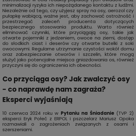
minimalizacji ryzyka ich niepożądanego kontaktu z ludźmi.
Niezależnie od tego, czy użyjesz spray na osy, aerozol czy
pułapkę wabiącą, ważne jest, aby zachować ostrożność i
przestrzegać zaleceń producenta dotyczących
bezpiecznego stosowania produktu. Warto również
eliminować czynniki, które przyciągają osy, takie jak
otwarte pojemniki z jedzeniem, owoce na ziemi, dostęp
do słodkich ciast i deserów czy otwarte butelki z soki
owocowymi. Regularne utrzymanie czystości wokół domu
oraz zabezpieczanie otworów i szczelin, które mogą
służyć jako potencjalne miejsca gniazdowania os, również
przyczyni się do ograniczenia ich obecności.
Co przyciąga osy? Jak zwalczyć osy
- co naprawdę nam zagraża?
Eksperci wyjaśniają
10 czerwca 2024 roku w
Pytaniu na Śniadanie
(TVP 2)
eksperci Eryk Połeć z ERPOL i pszczelarz Mariusz Opoka
rozmawiali o zagrożeniach związanych z osami i
szerszeniami.