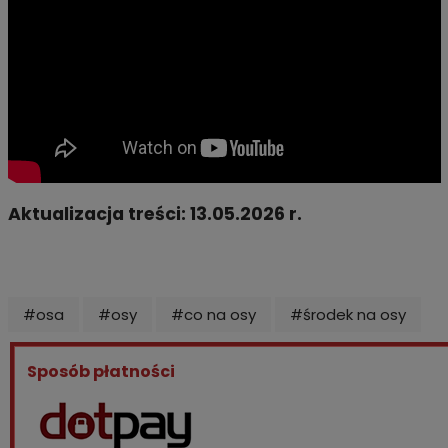
Aktualizacja treści: 13.05.2026 r.
#osa
#osy
#co na osy
#środek na osy
Sposób płatności