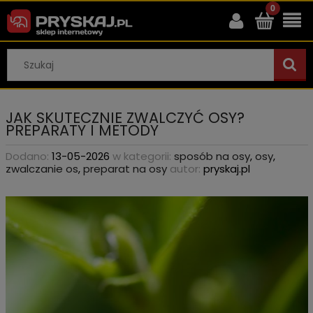
JAK SKUTECZNIE ZWALCZYĆ OSY?
PREPARATY I METODY
Dodano:
13-05-2026
w kategorii:
sposób na osy
,
osy
,
zwalczanie os
,
preparat na osy
autor:
pryskaj.pl