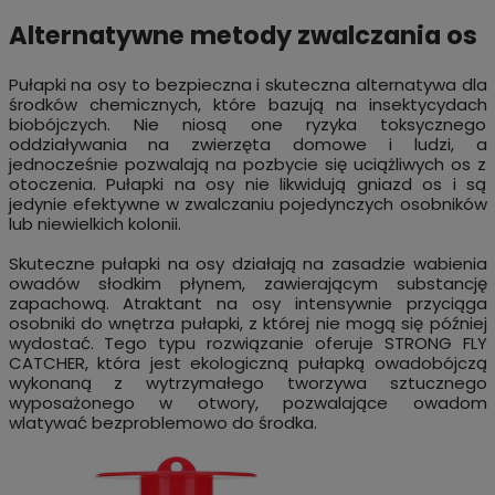
Alternatywne metody zwalczania os
Pułapki na osy to bezpieczna i skuteczna alternatywa dla
środków chemicznych, które bazują na insektycydach
biobójczych. Nie niosą one ryzyka toksycznego
oddziaływania na zwierzęta domowe i ludzi, a
jednocześnie pozwalają na pozbycie się uciążliwych os z
otoczenia. Pułapki na osy nie likwidują gniazd os i są
jedynie efektywne w zwalczaniu pojedynczych osobników
lub niewielkich kolonii.
Skuteczne pułapki na osy działają na zasadzie wabienia
owadów słodkim płynem, zawierającym substancję
zapachową. Atraktant na osy intensywnie przyciąga
osobniki do wnętrza pułapki, z której nie mogą się później
wydostać. Tego typu rozwiązanie oferuje STRONG FLY
CATCHER, która jest ekologiczną pułapką owadobójczą
wykonaną z wytrzymałego tworzywa sztucznego
wyposażonego w otwory, pozwalające owadom
wlatywać bezproblemowo do środka.