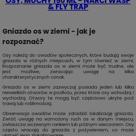
OSY, MUCHY 150 ML - NARCI WASP
& FLY TRAP
Gniazdo os w ziemi - jak je
rozpoznać?
Osy należą do owadów społecznych, które budują swoje
gniazda w różnych miejscach, w tym również w ziemi.
Rozpoznanie gniazda os w ziemi może być trudne, ale
jest możliwe, zwracając uwagę na kilka
charakterystycznych oznak.
Gniazdo os w ziemi zazwyczaj posiada jeden lub kilka
niewielkich otworów w podłożu, przez które osy wchodzą i
wychodzą. Otwory te mogą być częściowo ukryte pod
trawą lub roślinnością.
Obserwacja owadów może zdradzić lokalizację gniazda.
Zwróć uwagę na wzmożony ruch os w danym miejscu,
zwłaszcza wczesnym rankiem lub późnym wieczorem. Osy
często wracają do gniazda z pożywieniem, co może
ułatwić jego zlokalizowanie.