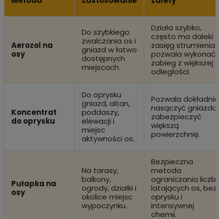
Metoda
Zastosowanie
Zalety
Działa szybko,
Do szybkiego
często ma daleki
zwalczania os i
Aerozol na
zasięg strumienia i
gniazd w łatwo
osy
pozwala wykonać
dostępnych
zabieg z większej
miejscach.
odległości.
Do oprysku
Pozwala dokładnie
gniazd, altan,
nasączyć gniazdo 
Koncentrat
poddaszy,
zabezpieczyć
do oprysku
elewacji i
większą
miejsc
powierzchnię.
aktywności os.
Bezpieczna
Na tarasy,
metoda
balkony,
ograniczania liczb
Pułapka na
ogrody, działki i
latających os, bez
osy
okolice miejsc
oprysku i
wypoczynku.
intensywnej
chemii.