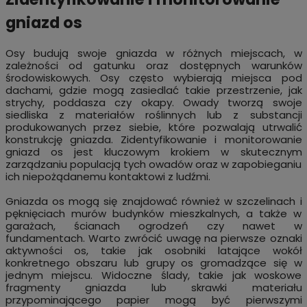
gniazd os
Osy budują swoje gniazda w różnych miejscach, w
zależności od gatunku oraz dostępnych warunków
środowiskowych. Osy często wybierają miejsca pod
dachami, gdzie mogą zasiedlać takie przestrzenie, jak
strychy, poddasza czy okapy. Owady tworzą swoje
siedliska z materiałów roślinnych lub z substancji
produkowanych przez siebie, które pozwalają utrwalić
konstrukcję gniazda. Zidentyfikowanie i monitorowanie
gniazd os jest kluczowym krokiem w skutecznym
zarządzaniu populacją tych owadów oraz w zapobieganiu
ich niepożądanemu kontaktowi z ludźmi.
Gniazda os mogą się znajdować również w szczelinach i
pęknięciach murów budynków mieszkalnych, a także w
garażach, ścianach ogrodzeń czy nawet w
fundamentach. Warto zwrócić uwagę na pierwsze oznaki
aktywności os, takie jak osobniki latające wokół
konkretnego obszaru lub grupy os gromadzące się w
jednym miejscu. Widoczne ślady, takie jak woskowe
fragmenty gniazda lub skrawki materiału
przypominającego papier mogą być pierwszymi