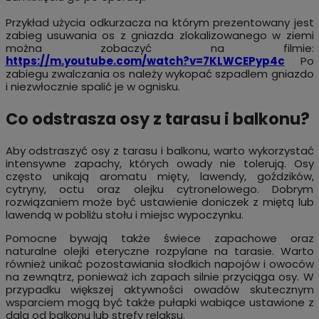
Przykład użycia odkurzacza na którym prezentowany jest
zabieg usuwania os z gniazda zlokalizowanego w ziemi
można zobaczyć na filmie:
https://m.youtube.com/watch?v=7KLWCEPyp4c
Po
zabiegu zwalczania os należy wykopać szpadlem gniazdo
i niezwłocznie spalić je w ognisku.
Co odstrasza osy z tarasu i balkonu?
Aby odstraszyć osy z tarasu i balkonu, warto wykorzystać
intensywne zapachy, których owady nie tolerują. Osy
często unikają aromatu mięty, lawendy, goździków,
cytryny, octu oraz olejku cytronelowego. Dobrym
rozwiązaniem może być ustawienie doniczek z miętą lub
lawendą w pobliżu stołu i miejsc wypoczynku.
Pomocne bywają także świece zapachowe oraz
naturalne olejki eteryczne rozpylane na tarasie. Warto
również unikać pozostawiania słodkich napojów i owoców
na zewnątrz, ponieważ ich zapach silnie przyciąga osy. W
przypadku większej aktywności owadów skutecznym
wsparciem mogą być także pułapki wabiące ustawione z
dala od balkonu lub strefy relaksu.