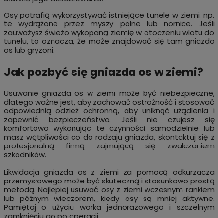
Osy potrafią wykorzystywać istniejące tunele w ziemi, np.
te wydrążone przez myszy polne lub nornice. Jeśli
zauważysz świeżo wykopaną ziemię w otoczeniu wlotu do
tunelu, to oznacza, że może znajdować się tam gniazdo
os lub gryzoni.
Jak pozbyć się gniazda os w ziemi?
Usuwanie gniazda os w ziemi może być niebezpieczne,
dlatego ważne jest, aby zachować ostrożność i stosować
odpowiednią odzież ochronną, aby uniknąć użądlenia i
zapewnić bezpieczeństwo. Jeśli nie czujesz się
komfortowo wykonując te czynności samodzielnie lub
masz wątpliwości co do rodzaju gniazda, skontaktuj się z
profesjonalną firmą zajmującą się zwalczaniem
szkodników.
Likwidacja gniazda os z ziemi za pomocą odkurzacza
przemysłowego może być skuteczną i stosunkowo prostą
metodą. Najlepiej usuwać osy z ziemi wczesnym rankiem
lub późnym wieczorem, kiedy osy są mniej aktywne.
Pamiętaj o użyciu worka jednorazowego i szczelnym
zamknięciu go po operacji.