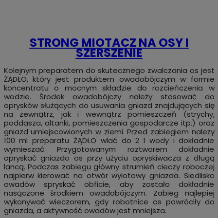
STRONG MIOTACZ NA OSY I
SZERSZENIE
Kolejnym preparatem do skutecznego zwalczania os jest
ŻĄDŁO, który jest produktem owadobójczym w formie
koncentratu o mocnym składzie do rozcieńczenia w
wodzie. Środek owadobójczy należy stosować do
oprysków służących do usuwania gniazd znajdujących się
na zewnątrz, jak i wewnątrz pomieszczeń (strychy,
poddasza, altanki, pomieszczenia gospodarcze itp.) oraz
gniazd umiejscowionych w ziemi. Przed zabiegiem należy
100 ml preparatu ŻĄDŁO wlać do 2 l wody i dokładnie
wymieszać. Przygotowanym roztworem dokładnie
opryskać gniazdo os przy użyciu opryskiwacza z długą
lancą. Podczas zabiegu główny strumień cieczy roboczej
najpierw kierować na otwór wylotowy gniazda. Siedlisko
owadów spryskać obficie, aby zostało dokładnie
nasączone środkiem owadobójczym. Zabieg najlepiej
wykonywać wieczorem, gdy robotnice os powróciły do
gniazda, a aktywność owadów jest mniejsza.