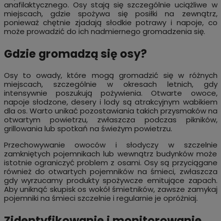
anafilaktycznego. Osy stają się szczególnie uciążliwe w
miejscach, gdzie spożywa się posiłki na zewnątrz,
ponieważ chętnie zjadają słodkie potrawy i napoje, co
może prowadzić do ich nadmiernego gromadzenia się.
Gdzie gromadzą się osy?
Osy to owady, które mogą gromadzić się w różnych
miejscach, szczególnie w okresach letnich, gdy
intensywnie poszukują pożywienia. Otwarte owoce,
napoje słodzone, desery i lody są atrakcyjnym wabikiem
dla os. Warto unikać pozostawiania takich przysmaków na
otwartym powietrzu, zwłaszcza podczas pikników,
grillowania lub spotkań na świeżym powietrzu.
Przechowywanie owoców i słodyczy w szczelnie
zamkniętych pojemnikach lub wewnątrz budynków może
istotnie ograniczyć problem z osami. Osy są przyciągane
również do otwartych pojemników na śmieci, zwłaszcza
gdy wyrzucamy produkty spożywcze emitujące zapach.
Aby uniknąć skupisk os wokół śmietników, zawsze zamykaj
pojemniki na śmieci szczelnie i regularnie je opróżniaj.
Zidentyfikowanie i monitorowanie