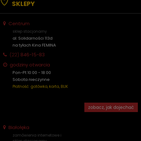
SKLEPY
Centrum
sklep stacjonarny
al. Solidarności 113d
na tyłach Kina FEMINA
(22)
846-15-83
godziny otwarcia
Pon-Pt 10:00 - 18:00
Sobota nieczynne
Płatność: gotówka, karta, BLIK
zobacz, jak dojechać
Białołęka
zamówienia internetowe i
sklep stacjonarny