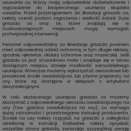
usuwania os, którzy mają odpowiednie doświadczenie i
wyposażenie do bezpiecznego usunięcia skupiska
owadów. Przed przystąpieniem do likwidacji gniazda os,
należy ocenić poziom zagrożenia i wielkość kolonii. Duże
gniazda os oraz te, które znajdują się w
trudnodostępnych miejscach mogą wymagać
profesjonalnej interwencji.
Personel odpowiedzialny za likwidację gniazda powinien
mieć odpowiednią odzież ochronną, w tym długie rękawy,
spodnie, rękawice, okulary ochronne oraz maseczkę. Jeśli
gniazdo os jest stosunkowo małe i znajduje się w łatwo
dostępnym miejscu, istnieje możliwość samodzielnego
usunięcia. Wówczas możemy wykorzystać aerozolowe lub
proszkowe środki owadobójcze, lub płynne preparaty na
osy, które są dostępne w sklepach z artykułami
dezynsekcyjnymi.
W celu skutecznego usunięcia gniazda os możemy
skorzystać z odpowiedniego aerozolu owadobójczego na
osy (tzw. gaśnica owadobójcza na osy), co wymaga
dużej ostrożności i przestrzegania instrukcji producenta.
Środek na osy należy rozpylać na gniazdo z odległości
określonej w instrukcji. Dokładnie należy opryskać
wszystkie strony gniazda, zwracając szczególną uwagę