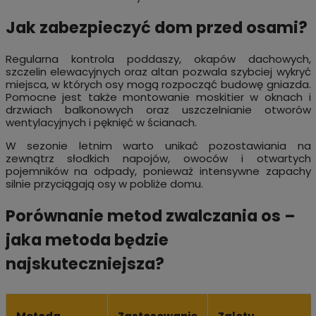
Jak zabezpieczyć dom przed osami?
Regularna kontrola poddaszy, okapów dachowych,
szczelin elewacyjnych oraz altan pozwala szybciej wykryć
miejsca, w których osy mogą rozpocząć budowę gniazda.
Pomocne jest także montowanie moskitier w oknach i
drzwiach balkonowych oraz uszczelnianie otworów
wentylacyjnych i pęknięć w ścianach.
W sezonie letnim warto unikać pozostawiania na
zewnątrz słodkich napojów, owoców i otwartych
pojemników na odpady, ponieważ intensywne zapachy
silnie przyciągają osy w pobliże domu.
Porównanie metod zwalczania os –
jaka metoda będzie
najskuteczniejsza?