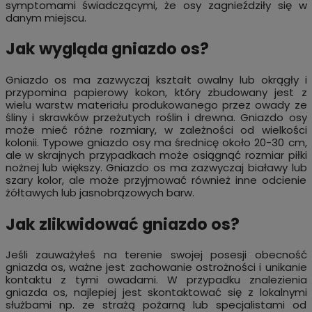
symptomami świadczącymi, że osy zagnieździły się w
danym miejscu.
Jak wygląda gniazdo os?
Gniazdo os ma zazwyczaj kształt owalny lub okrągły i
przypomina papierowy kokon, który zbudowany jest z
wielu warstw materiału produkowanego przez owady ze
śliny i skrawków przeżutych roślin i drewna. Gniazdo osy
może mieć różne rozmiary, w zależności od wielkości
kolonii. Typowe gniazdo osy ma średnicę około 20-30 cm,
ale w skrajnych przypadkach może osiągnąć rozmiar piłki
nożnej lub większy. Gniazdo os ma zazwyczaj białawy lub
szary kolor, ale może przyjmować również inne odcienie
żółtawych lub jasnobrązowych barw.
Jak zlikwidować gniazdo os?
Jeśli zauważyłeś na terenie swojej posesji obecność
gniazda os, ważne jest zachowanie ostrożności i unikanie
kontaktu z tymi owadami. W przypadku znalezienia
gniazda os, najlepiej jest skontaktować się z lokalnymi
służbami np. ze strażą pożarną lub specjalistami od