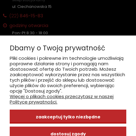
ul. Ciechanowska 15
(22)
846-15-83
godziny otwarcia
Pon-Pt 8:30 - 18:00
Sobota nieczynne
Dbamy o Twoją prywatność
Płatność: gotówka, karta, BLIK
Pliki cookies i pokrewne im technologie umożliwiają
poprawne działanie strony i pomagają nam
zobacz, jak dojechać
dostosować ofertę do Twoich potrzeb. Możesz
zaakceptować wykorzystanie przez nas wszystkich
tych plików i przejść do sklepu lub dostosować
użycie plików do swoich preferencji, wybierając
opcję "Dostosuj zgody".
Więcej o plikach cookies przeczytasz w naszej
INFORMACJE
Polityce prywatności.
ZAKUPY
zaakceptuj tylko niezbędne
CENTRUM WIEDZY
dostosuj zgody