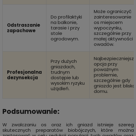
Może ograniczyć
Do profilaktyki
zainteresowanie
na balkonie,
os miejscem
Odstraszanie
tarasie i przy
wypoczynku,
zapachowe
stole
szczególnie przy
ogrodowym.
małej aktywności
owadów.
Najbezpieczniejsz
Przy dużych
opcja przy
gniazdach,
poważnym
Profesjonalna
trudnym
problemie,
dezynsekcja
dostępie lub
szczególnie gdy
wysokim ryzyku
gniazdo jest blisko
użądleń.
domu.
Podsumowanie:
W zwalczaniu os oraz ich gniazd istnieje szereg
skutecznych preparatów biobójczych, które można
zastosować w celu redukcji populacji tych owadów oraz