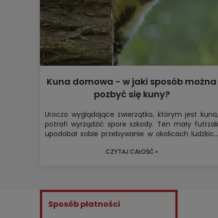
Kuna domowa - w jaki sposób można
pozbyć się kuny?
Uroczo wyglądające zwierzątko, którym jest kuna
potrafi wyrządzić spore szkody. Ten mały futrza
upodobał sobie przebywanie w okolicach ludzkic
zabudowań i gospodarstw domowych, przez c
CZYTAJ CAŁOŚĆ »
najczęściej to właśnie nasz dobytek uleg
uszkodzeniom po wizycie kuny. Do najczęstszyc
szkód należą oczywiście przegryzione przewod
samochodowe, a nawet uszkodzenia w pokryci
dachowym. Kuna domowa nie cieszy się więc duż
sympatią wśród właścicieli domów i samochodów
Sposób płatności
Po czym poznać jej obecność na podwórku i jak si