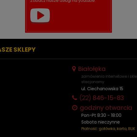
Zobacz nasze usługi na youtube.
ASZE SKLEPY
Białołęka
zamówienia internetowe i skl
stacjonarny
ul. Ciechanowska 15
(22)
846-15-83
godziny otwarcia
Pon-Pt 8:30 - 18:00
Sobota nieczynne
Płatność: gotówka, karta, BLIK