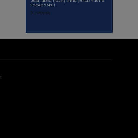
Jeśli lubisz naszą firmę, polub nas na
Facebooku!
facebook
ep