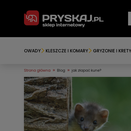
OWADY
KLESZCZE I KOMARY
GRYZONIE I KRET
»
»
Strona główna
Blog
jak złapać kune?