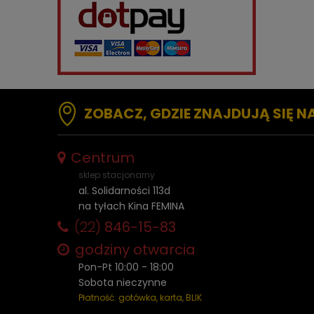
jej pozbyć? Koniecznie czytaj dalej!
ZOBACZ, GDZIE ZNAJDUJĄ SIĘ N
Centrum
sklep stacjonarny
al. Solidarności 113d
na tyłach Kina FEMINA
(22)
846-15-83
godziny otwarcia
Pon-Pt 10:00 - 18:00
Sobota nieczynne
Płatność: gotówka, karta, BLIK