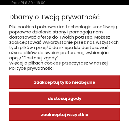
Pon-Pt 8:30 - 18:00
Sobota nieczynne
Dbamy o Twoją prywatność
Płatność: gotówka, karta, BLIK
Pliki cookies i pokrewne im technologie umożliwiają
poprawne działanie strony i pomagają nam
zobacz, jak dojechać
dostosować ofertę do Twoich potrzeb. Możesz
zaakceptować wykorzystanie przez nas wszystkich
tych plików i przejść do sklepu lub dostosować
użycie plików do swoich preferencji, wybierając
opcję "Dostosuj zgody".
Więcej o plikach cookies przeczytasz w naszej
INFORMACJE
Polityce prywatności.
ZAKUPY
zaakceptuj tylko niezbędne
CENTRUM WIEDZY
dostosuj zgody
zaakceptuj wszystkie