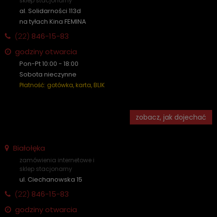
sklep stacjonarny
al. Solidarności 113d
na tyłach Kina FEMINA
(22)
846-15-83
godziny otwarcia
Pon-Pt 10:00 - 18:00
Sobota nieczynne
Płatność: gotówka, karta, BLIK
zobacz, jak dojechać
Białołęka
zamówienia internetowe i
sklep stacjonarny
ul. Ciechanowska 15
(22)
846-15-83
godziny otwarcia