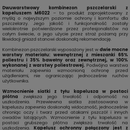
Dwuwarstwowy kombinezon pszczelarski z
kapeluszem
M6022
– to produkt zaprojektowany z
myślą o najwyższym poziomie ochrony i komfortu dla
pszczelarzy. Jego jakość i funkcjonalność zostały
wielokrotnie potwierdzone przez profesjonalistów na
całym świecie, a jego użycie przez straż pożarną przy
likwidacji gniazd stanowi doskonałą rekomendację.
Kombinezon pszczelarski wyposażony jest w
dwie mocne
warstwy materiału: wewnętrznej z mieszanki 65%
poliestru i 35% bawełny oraz zewnętrznej, w 100%
wykonanej z warstwy poliestrowej.
Podwójna warstwa
materiału zapewnia wzmocnioną ochronę przed
użądleniami, nie ograniczając jednocześnie ruchów
użytkownika.
Wzmocnienie siatki z tyłu kapelusza w postaci
płótna
zwiększa jego trwałość i odporność na
uszkodzenia. Przewiewna siatka zastosowana w
kapeluszu zapewnia doskonałą widoczność, jednocześnie
chroniąc oczy i twarz przed atakami pszczół i innych
owadów latających. Wzmocnienie z tyłu kapelusza w
postaci grubszego płótna zwiększa trwałość na
uszkodzenia.
Kapelusz ochronny połączony jest z