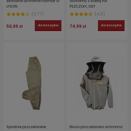
skórzane ochronne rozmiar 10
ochronny z siatką na
ŁYSOŃ
PSZCZOŁY, OSY
(
3.77
)
(
4.11
)
do koszyka
do koszyka
59,99 zł
74,99 zł
Spodnie pszczelarskie
Bluza pszczelarska ochronna