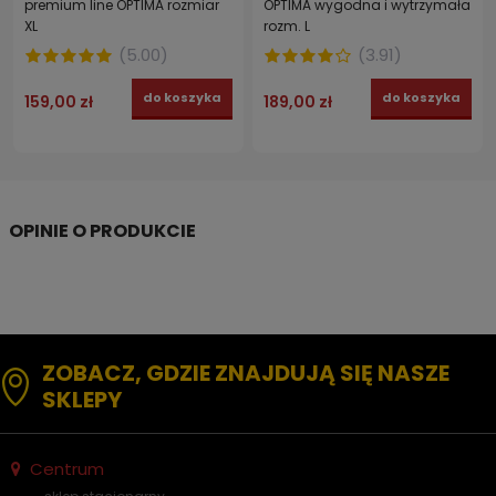
premium line OPTIMA rozmiar
OPTIMA wygodna i wytrzymała
XL
rozm. L
(
5.00
)
(
3.91
)
do koszyka
do koszyka
159,00 zł
189,00 zł
ZOBACZ, GDZIE ZNAJDUJĄ SIĘ NASZE
SKLEPY
Centrum