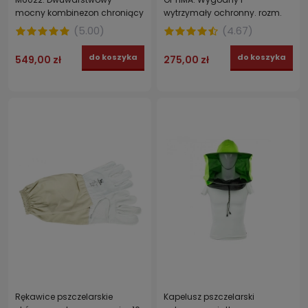
mocny kombinezon chroniący
wytrzymały ochronny. rozm.
przed użądleniami ŁYSOŃ
XXL
(
5.00
)
(
4.67
)
rozmiar XL
do koszyka
do koszyka
549,00 zł
275,00 zł
Rękawice pszczelarskie
Kapelusz pszczelarski