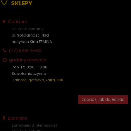
SKLEPY
Centrum
sklep stacjonarny
al. Solidarności 113d
na tyłach Kina FEMINA
(22)
846-15-83
godziny otwarcia
Pon-Pt 10:00 - 18:00
Sobota nieczynne
Płatność: gotówka, karta, BLIK
zobacz, jak dojechać
Białołęka
zamówienia internetowe i
sklep stacjonarny