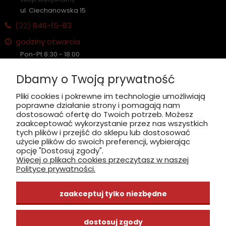
ul. Ciechanowska 15
(22)
846-15-83
godziny otwarcia
Pon-Pt 8:30 - 18:00
Sobota nieczynne
Dbamy o Twoją prywatność
Płatność: gotówka, karta, BLIK
Pliki cookies i pokrewne im technologie umożliwiają
poprawne działanie strony i pomagają nam
zobacz, jak dojechać
dostosować ofertę do Twoich potrzeb. Możesz
zaakceptować wykorzystanie przez nas wszystkich
tych plików i przejść do sklepu lub dostosować
użycie plików do swoich preferencji, wybierając
opcję "Dostosuj zgody".
Więcej o plikach cookies przeczytasz w naszej
INFORMACJE
Polityce prywatności.
ZAKUPY
zaakceptuj tylko niezbędne
CENTRUM WIEDZY
dostosuj zgody