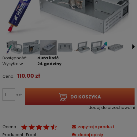
Dostępność:
duża ilość
Wysyłka w:
24 godziny
110,00 zł
Cena:
szt
DO KOSZYKA
dodaj do przechowalni
Ocena:
zapytaj o produkt
Producent:
Erpol
dodaj opinię