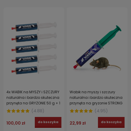
4x WABIK na MYSZY i SZCZURY
Wabik na myszy i szczury
naturalna i bardzo skuteczna
naturalna i bardzo skuteczna
przynęta na GRYZONIE 50 g + 1
przynęta na gryzonie STRONG
szt. GRATIS
50 g
(
4.88
)
(
4.95
)
do koszyka
do koszyka
100,00 zł
22,99 zł