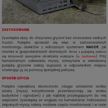
ZASTOSOWANIE
Żywołapka służy do chwytania gryzoni bez stosowania żadnych
trucizn. Pułapka sprawdzi się więc w zastosowaniach
monitoringu obiektów z wdrożonym systemem
HACCP
, jak
również w gospodarstwach domowych.
Wraz z pułapką zaleca
się stosować specjalne atraktanty wabiące (
w zestawie
).
Przy
humanitarnym odławianiu myszy, schwytane w wielołowną
pułapkę gryzonie należy wypuścić w odpowiednim miejscu
otwierając ją za pomocą specjalnej pokrywy.
SPOSÓB UŻYCIA
Pułapka największą skuteczność osiąga ustawiona wzdłuż
ściany (myszy instynktownie przemieszczają się wzdłuż
budynków i ogrodzeń) z jak najbliżej przylegającymi do niej
wejściami. Żywołapkę ze względu na humanitarne traktowania
złapanych myszy należy możliwie często monitorować i w razie