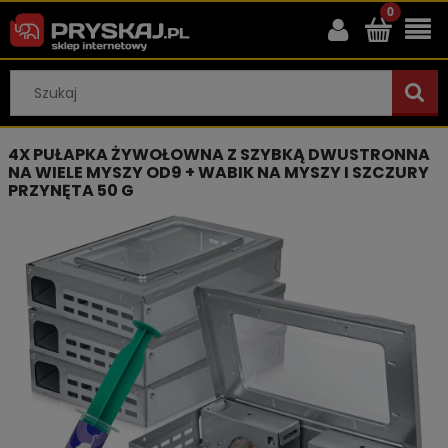
4X PUŁAPKA ŻYWOŁOWNA Z SZYBKĄ DWUSTRONNA
NA WIELE MYSZY OD9 + WABIK NA MYSZY I SZCZURY
PRZYNĘTA 50 G