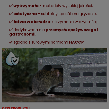
✅ wytrzymała
- materiały wysokiej jakości,
✅ estetyczna
- subtelny sposób na gryzonie,
✅
łatwa w obsłudze
i utrzymaniu w czystości,
✅
dedykowana dla
przemysłu spożywczego
i
gastronomii
,
✅
zgodna z surowymi normami
HACCP
.
OPIS PRODUKTU