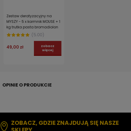
Zestaw deratyzacyjny na
MYSZY - 5 x karmnik MOUSE + 1
kg trutka pasta bromadiolon
(
5.00
)
zobacz
49,00 zł
więcej
ZOBACZ, GDZIE ZNAJDUJĄ SIĘ NASZE
SKLEPY