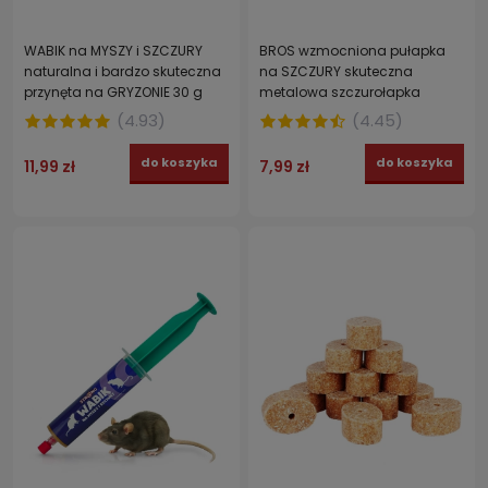
WABIK na MYSZY i SZCZURY
BROS wzmocniona pułapka
naturalna i bardzo skuteczna
na SZCZURY skuteczna
przynęta na GRYZONIE 30 g
metalowa szczurołapka
(
4.93
)
(
4.45
)
do koszyka
do koszyka
11,99 zł
7,99 zł