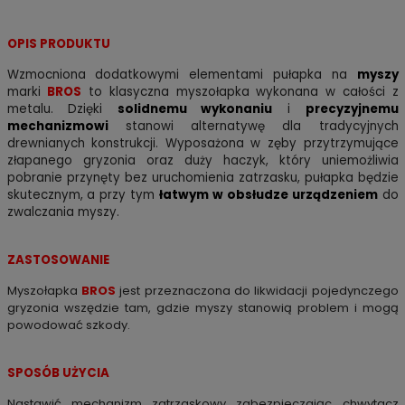
OPIS PRODUKTU
Wzmocniona dodatkowymi elementami pułapka na
myszy
marki
BROS
to klasyczna myszołapka wykonana w całości z
metalu. Dzięki
solidnemu wykonaniu
i
precyzyjnemu
mechanizmowi
stanowi alternatywę dla tradycyjnych
drewnianych konstrukcji. Wyposażona w zęby przytrzymujące
złapanego gryzonia oraz duży haczyk, który uniemożliwia
pobranie przynęty bez uruchomienia zatrzasku, pułapka będzie
skutecznym, a przy tym
łatwym w obsłudze urządzeniem
do
zwalczania myszy.
ZASTOSOWANIE
Myszołapka
BROS
jest przeznaczona do likwidacji pojedynczego
gryzonia wszędzie tam, gdzie myszy stanowią problem i mogą
powodować szkody.
SPOSÓB UŻYCIA
Nastawić mechanizm zatrzaskowy zabezpieczając chwytacz