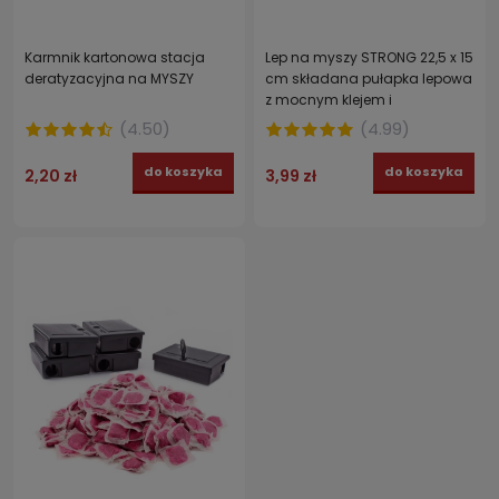
Karmnik kartonowa stacja
Lep na myszy STRONG 22,5 x 15
deratyzacyjna na MYSZY
cm składana pułapka lepowa
z mocnym klejem i
atraktantem orzechowym
(
4.50
)
(
4.99
)
do koszyka
do koszyka
2,20 zł
3,99 zł