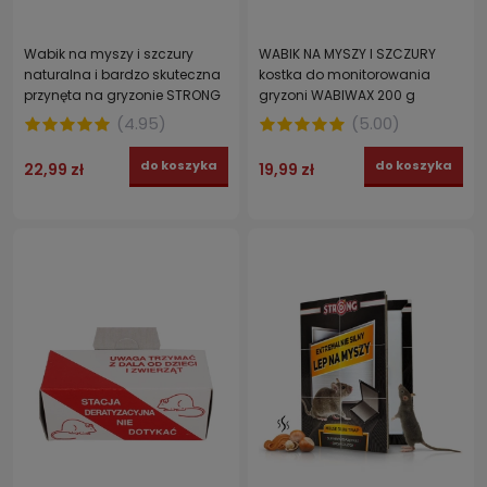
Wabik na myszy i szczury
WABIK NA MYSZY I SZCZURY
naturalna i bardzo skuteczna
kostka do monitorowania
przynęta na gryzonie STRONG
gryzoni WABIWAX 200 g
50 g
(
4.95
)
(
5.00
)
do koszyka
do koszyka
22,99 zł
19,99 zł