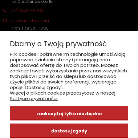
ul. Ciechanowska 15
(22)
846-15-83
godziny otwarcia
Pon-Pt 8:30 - 18:00
Sobota nieczynne
Dbamy o Twoją prywatność
Płatność: gotówka, karta, BLIK
Pliki cookies i pokrewne im technologie umożliwiają
poprawne działanie strony i pomagają nam
zobacz, jak dojechać
dostosować ofertę do Twoich potrzeb. Możesz
zaakceptować wykorzystanie przez nas wszystkich
tych plików i przejść do sklepu lub dostosować
użycie plików do swoich preferencji, wybierając
opcję "Dostosuj zgody".
Więcej o plikach cookies przeczytasz w naszej
INFORMACJE
Polityce prywatności.
ZAKUPY
zaakceptuj tylko niezbędne
CENTRUM WIEDZY
dostosuj zgody