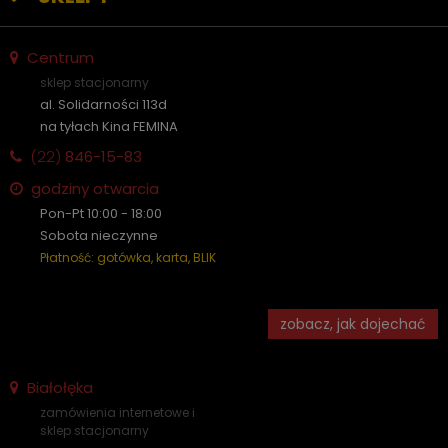
Centrum
sklep stacjonarny
al. Solidarności 113d
na tyłach Kina FEMINA
(22)
846-15-83
godziny otwarcia
Pon-Pt 10:00 - 18:00
Sobota nieczynne
Płatność: gotówka, karta, BLIK
zobacz, jak dojechać
Białołęka
zamówienia internetowe i
sklep stacjonarny