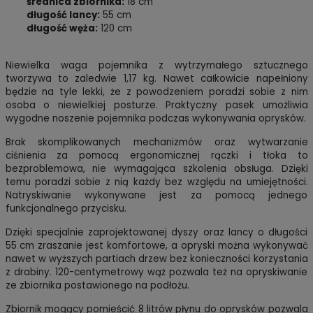
średnica zbiornika:
18 cm
długość lancy:
55 cm
długość węża:
120 cm
Niewielka waga pojemnika z wytrzymałego sztucznego
tworzywa to zaledwie 1,17 kg. Nawet całkowicie napełniony
będzie na tyle lekki, że z powodzeniem poradzi sobie z nim
osoba o niewielkiej posturze. Praktyczny pasek umożliwia
wygodne noszenie pojemnika podczas wykonywania oprysków.
Brak skomplikowanych mechanizmów oraz wytwarzanie
ciśnienia za pomocą ergonomicznej rączki i tłoka to
bezproblemowa, nie wymagająca szkolenia obsługa. Dzięki
temu poradzi sobie z nią każdy bez względu na umiejętności.
Natryskiwanie wykonywane jest za pomocą jednego
funkcjonalnego przycisku.
Dzięki specjalnie zaprojektowanej dyszy oraz lancy o długości
55 cm zraszanie jest komfortowe, a opryski można wykonywać
nawet w wyższych partiach drzew bez konieczności korzystania
z drabiny. 120-centymetrowy wąż pozwala też na opryskiwanie
ze zbiornika postawionego na podłożu.
Zbiornik mogący pomieścić 8 litrów płynu do oprysków pozwala