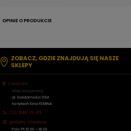
ZOBACZ, GDZIE ZNAJDUJĄ SIĘ NASZE
SKLEPY
Centrum
sklep stacjonarny
al. Solidarności 113d
na tyłach Kina FEMINA
(22)
846-15-83
godziny otwarcia
Pon-Pt 10:00 - 18:00