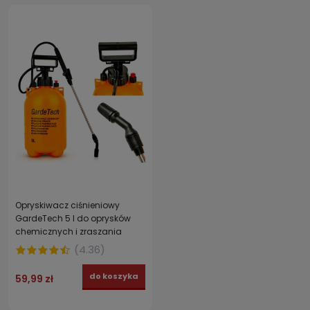
Opryskiwacz ciśnieniowy
GardeTech 5 l do oprysków
chemicznych i zraszania
roślin
(
4.36
)
do koszyka
59,99 zł