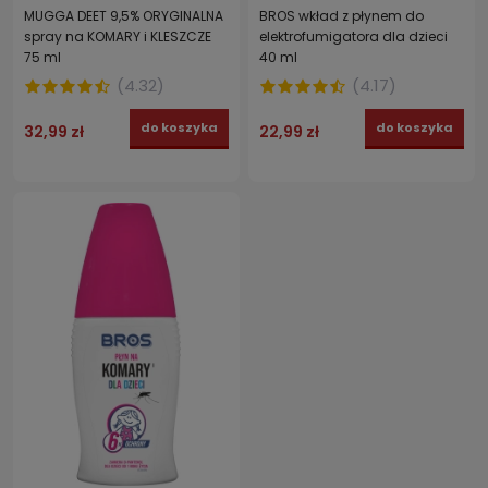
MUGGA DEET 9,5% ORYGINALNA
BROS wkład z płynem do
spray na KOMARY i KLESZCZE
elektrofumigatora dla dzieci
75 ml
40 ml
(
4.32
)
(
4.17
)
do koszyka
do koszyka
32,99 zł
22,99 zł