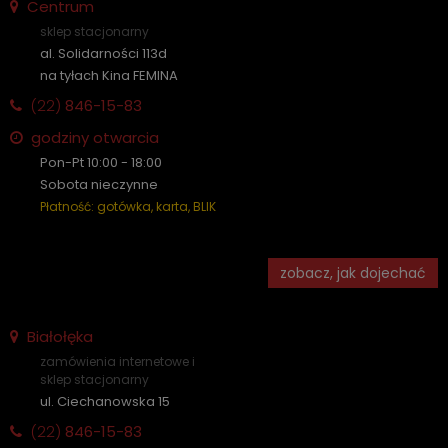
Centrum
sklep stacjonarny
al. Solidarności 113d
na tyłach Kina FEMINA
(22)
846-15-83
godziny otwarcia
Pon-Pt 10:00 - 18:00
Sobota nieczynne
Płatność: gotówka, karta, BLIK
zobacz, jak dojechać
Białołęka
zamówienia internetowe i
sklep stacjonarny
ul. Ciechanowska 15
(22)
846-15-83