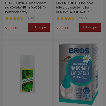
ELEKTROFUMIGATOR z płynem
DUŻA MOSKITIERA na łóżko
na KOMARY 45 ml VACO MAX
łatwa do rozłożenia NA
bezzapachowy
KOMARY PAJĄKI OWADY
(
3.80
)
(
4.07
)
do koszyka
do koszyka
21,99 zł
26,99 zł