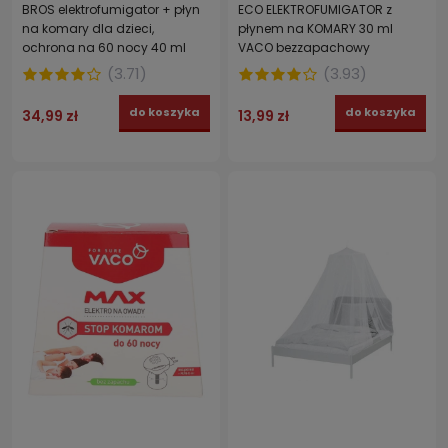
BROS elektrofumigator + płyn
ECO ELEKTROFUMIGATOR z
na komary dla dzieci,
płynem na KOMARY 30 ml
ochrona na 60 nocy 40 ml
VACO bezzapachowy
(
3.71
)
(
3.93
)
do koszyka
do koszyka
34,99 zł
13,99 zł