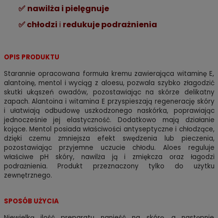
✅
nawilża i pielęgnuje
✅ chłodzi
i
redukuje podrażnienia
OPIS PRODUKTU
Starannie opracowana formuła kremu zawierająca witaminę E,
alantoinę, mentol i wyciąg z aloesu, pozwala szybko złagodzić
skutki ukąszeń owadów, pozostawiając na skórze delikatny
zapach. Alantoina i witamina E przyspieszają regenerację skóry
i ułatwiają odbudowę uszkodzonego naskórka, poprawiając
jednocześnie jej elastyczność. Dodatkowo mają działanie
kojące. Mentol posiada właściwości antyseptyczne i chłodzące,
dzięki czemu zmniejsza efekt swędzenia lub pieczenia,
pozostawiając przyjemne uczucie chłodu. Aloes reguluje
właściwe pH skóry, nawilża ją i zmiękcza oraz łagodzi
podrażnienia. Produkt przeznaczony tylko do użytku
zewnętrznego.
SPOSÓB UŻYCIA
Niewielką ilość preparatu nanieść na skórę, a następnie