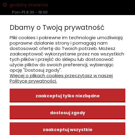
godziny otwarcia
Pon-Pt 8:30 - 18:00
Sobota nieczynne
Dbamy o Twoją prywatność
Płatność: gotówka, karta, BLIK
Pliki cookies i pokrewne im technologie umożliwiają
poprawne działanie strony i pomagają nam
zobacz, jak dojechać
dostosować ofertę do Twoich potrzeb. Możesz
zaakceptować wykorzystanie przez nas wszystkich
tych plików i przejść do sklepu lub dostosować
użycie plików do swoich preferencji, wybierając
opcję "Dostosuj zgody".
Więcej o plikach cookies przeczytasz w naszej
INFORMACJE
Polityce prywatności.
ZAKUPY
zaakceptuj tylko niezbędne
CENTRUM WIEDZY
dostosuj zgody
zaakceptuj wszystkie