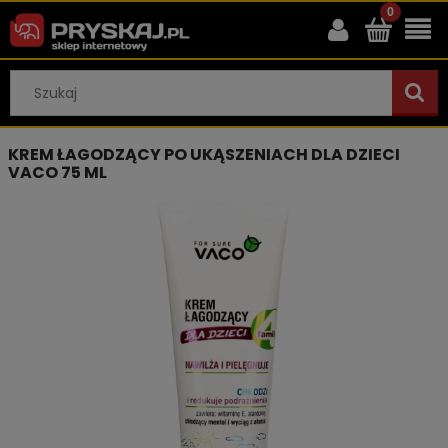
KREM ŁAGODZĄCY PO UKĄSZENIACH DLA DZIECI
VACO 75 ML