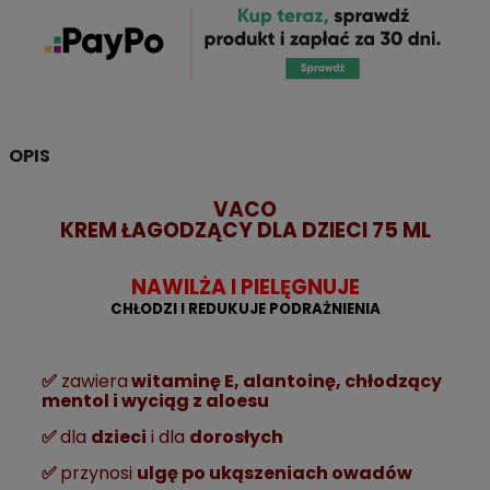
OPIS
VACO
KREM ŁAGODZĄCY DLA DZIECI 75 ML
NAWILŻA I PIELĘGNUJE
CHŁODZI I REDUKUJE PODRAŻNIENIA
✅
zawiera
witaminę E, alantoinę, chłodzący
mentol i wyciąg z aloesu
✅
dla
dzieci
i dla
dorosłych
✅
przynosi
ulgę po ukąszeniach owadów