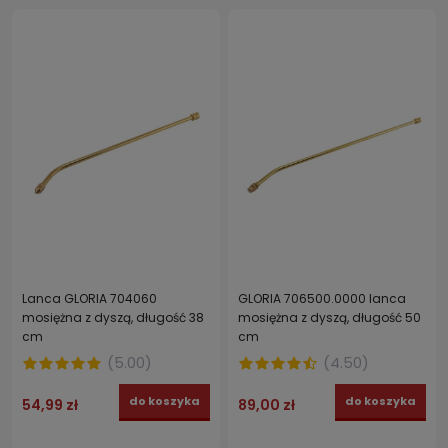
Lanca GLORIA 704060
GLORIA 706500.0000 lanca
mosiężna z dyszą, długość 38
mosiężna z dyszą, długość 50
cm
cm
(
5.00
)
(
4.50
)
do koszyka
do koszyka
54,99 zł
89,00 zł