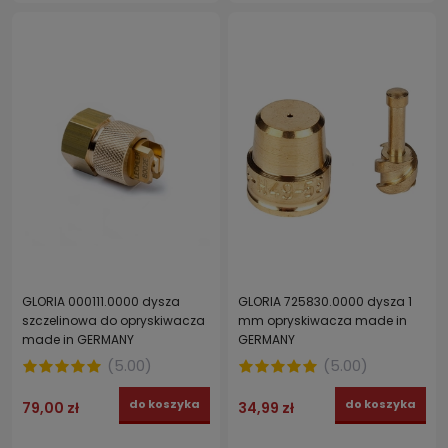
GLORIA 000111.0000 dysza
GLORIA 725830.0000 dysza 1
szczelinowa do opryskiwacza
mm opryskiwacza made in
made in GERMANY
GERMANY
(
5.00
)
(
5.00
)
do koszyka
do koszyka
79,00 zł
34,99 zł