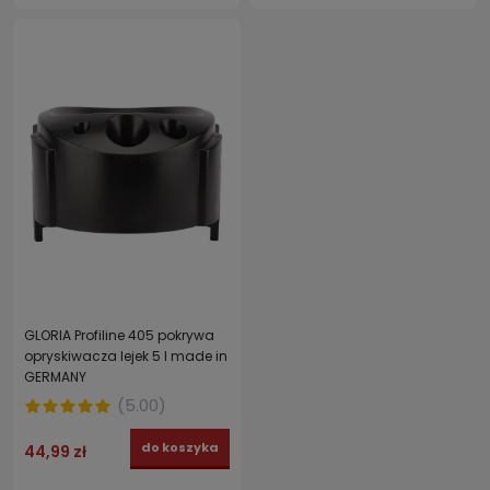
GLORIA Profiline 405 pokrywa
opryskiwacza lejek 5 l made in
GERMANY
(
5.00
)
do koszyka
44,99 zł