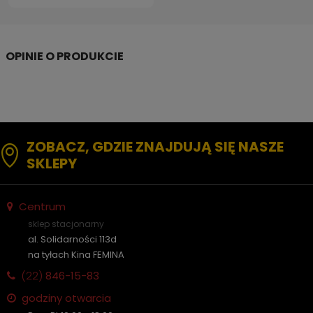
ZOBACZ, GDZIE ZNAJDUJĄ SIĘ NASZE
SKLEPY
Centrum
sklep stacjonarny
al. Solidarności 113d
na tyłach Kina FEMINA
(22)
846-15-83
godziny otwarcia