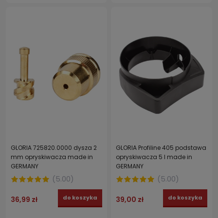
GLORIA 725820.0000 dysza 2
GLORIA Profiline 405 podstawa
mm opryskiwacza made in
opryskiwacza 5 l made in
GERMANY
GERMANY
(
5.00
)
(
5.00
)
do koszyka
do koszyka
36,99 zł
39,00 zł