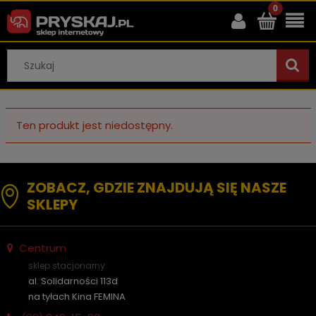
Ten produkt jest niedostępny.
ZOBACZ, GDZIE ZNAJDUJĄ SIĘ NASZE
SKLEPY
Centrum
sklep stacjonarny
al. Solidarności 113d
na tyłach Kina FEMINA