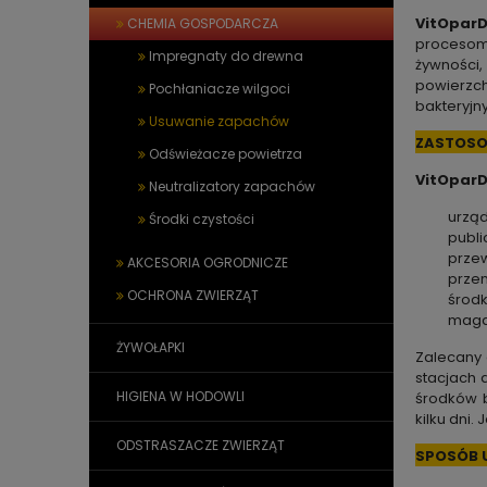
VitOpar
CHEMIA GOSPODARCZA
procesom 
Impregnaty do drewna
żywności
powierzch
Pochłaniacze wilgoci
bakteryjn
Usuwanie zapachów
ZASTOSO
Odświeżacze powietrza
VitOpar
Neutralizatory zapachów
urząd
Środki czystości
publi
przew
AKCESORIA OGRODNICZE
przen
OCHRONA ZWIERZĄT
środk
maga
ŻYWOŁAPKI
Zalecany 
stacjach 
HIGIENA W HODOWLI
środków b
kilku dni.
ODSTRASZACZE ZWIERZĄT
SPOSÓB 