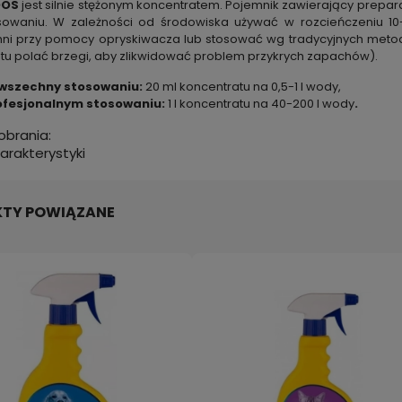
DOS
jest silnie stężonym koncentratem. Pojemnik zawierający prepara
sowaniu. W zależności od środowiska używać w rozcieńczeniu 1
ni przy pomocy opryskiwacza lub stosować wg tradycyjnych metod
tu polać brzegi, aby zlikwidować problem przykrych zapachów).
wszechny stosowaniu:
20 ml koncentratu na 0,5-1 l wody,
ofesjonalnym stosowaniu:
1 l koncentratu na 40-200 l wody
.
pobrania:
arakterystyki
TY POWIĄZANE