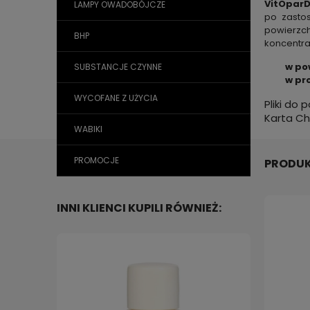
VitOpar
LAMPY OWADOBÓJCZE
po zasto
powierzch
BHP
koncentra
w po
SUBSTANCJE CZYNNE
w pr
WYCOFANE Z UŻYCIA
Pliki do 
Karta Ch
WABIKI
PROMOCJE
PRODUK
INNI KLIENCI KUPILI RÓWNIEŻ: