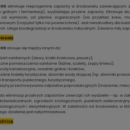
DOS
eliminuje nieprzyjemne zapachy w środowisku zawierającym zw
gnilnym i fermentacji), wydzielając przykre zapachy. Eliminuje 
, od wymiocin, od płynów organicznych (na przykład: krew, mo
niowym (rozpylać tylko na powierzchnie). Jest nieszkodliwy dla ludz
ych. Ulega biodegradacji w środowisku naturalnym. Zawiera miły za
WANIE
DOS
stosuje się między innymi do:
zeń sanitarnych (zlewy, kratki ściekowe, pisuary),
czne pomieszczenia sanitarne (łaźnie, szalety, zsypy śmieci),
ody kanalizacyjne, osadniki gnilne i ścieków,
ośne toalety turystyczne, zbiorniki wody stojącej (np. zbiorniki prze
i transportu publicznego, turystycznego,
zyny przechowywania odpadów poprodukcyjnych (masarnie, mlecz
do eliminacji przykrych zapachów zwierząt i ich wydzielin - np. w za
doświadczalnych, ogrodach zoologicznych, punktach weterynaryjny
iologicznych i dezynfekcyjnych. W zależności od środowiska, w
kt
 Jego działanie jest natychmiastowe.
UŻYCIA