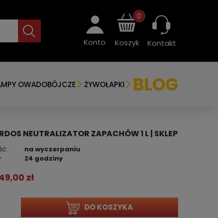
0
Konto
Koszyk
Kontakt
BLOG
AMPY OWADOBÓJCZE
ŻYWOŁAPKI
RDOS NEUTRALIZATOR ZAPACHÓW 1 L | SKLEP
ść:
na wyczerpaniu
:
24 godziny
49,00 zł
DO KOSZYKA