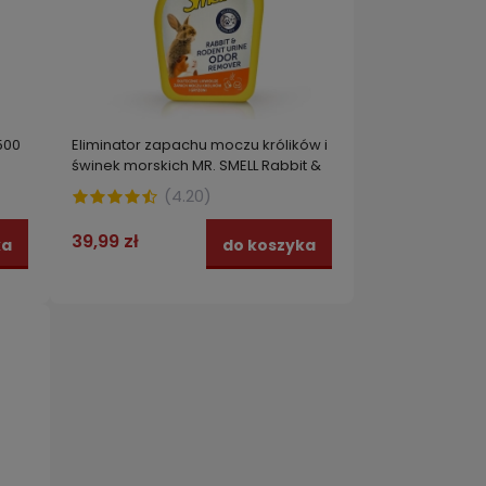
500
Eliminator zapachu moczu królików i
świnek morskich MR. SMELL Rabbit &
Rodent Urine Odor Remover 500 ML
(
4.20
)
FAKUM
Neutralizator przykrych zapachów,
Effec
39,99 zł
ka
do koszyka
kg
dymu tytoniowego VACO ANTI
na owa
TOBACCO 50 ml
ml
10,99 zł
219,0
zyka
do koszyka