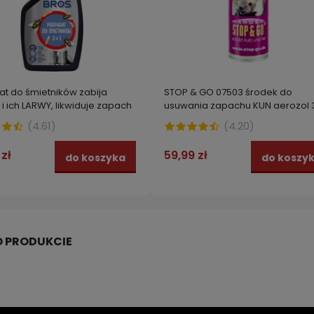
at do śmietników zabija
STOP & GO 07503 środek do
i ich LARWY, likwiduje zapach
usuwania zapachu KUN aerozol 
00 ml
ml
(
4.61
)
(
4.20
)
 zł
59,99 zł
do koszyka
do koszy