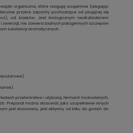
iązki organiczne, które reagują wzajemnie (ulegając
skutecznie przykre zapachy pochodzące od psującej
się
cz), od ścieków. Jest biologicznym neutralizatorem
i i zwierząt, nie zawiera żadnych patogennych
szczepów
pach substancji aromatycznych.
ciwpożarowe),
arnie).
kładach przetwórstwa i utylizacji, fermach
hodowlanych,
ch.
Preparat można stosować jako uzupełnienie innych
órym jest stosowany, jest aktywny od kilku do godzin do