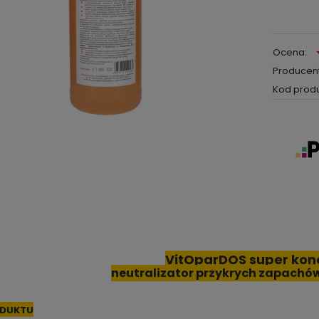
Ocena:
Producent
Kod produ
VitOparDOS super kon
neutralizator przykrych zapachów
ODUKTU