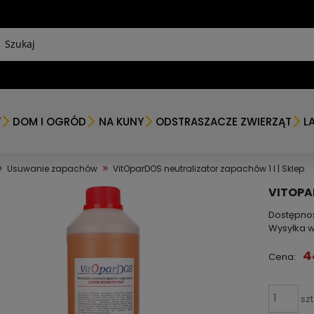
Y
DOM I OGRÓD
NA KUNY
ODSTRASZACZE ZWIERZĄT
L
»
»
Usuwanie zapachów
VitOparDOS neutralizator zapachów 1 l | Sklep
VITOPA
Dostępno
Wysyłka w
4
Cena:
szt