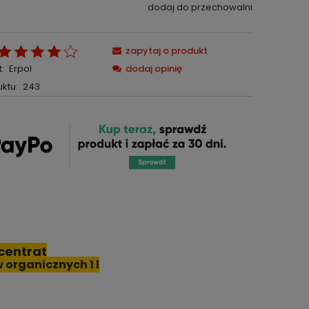
dodaj do przechowalni
zapytaj o produkt
:
Erpol
dodaj opinię
ktu:
243
centrat
 organicznych 1 l