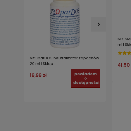
MR. SM
ml | Sk
VitOparDOS neutralizator zapachów
Odstra
20 ml | Sklep
41,50 
KUNY u
Pestre
powiadom
19,99 zł
zabezp
159,0
o
dostępności