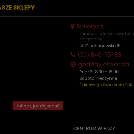
ASZE SKLEPY
Białołęka
zamówienia internetowe i skl
stacjonarny
ul. Ciechanowska 15
(22)
846-15-83
godziny otwarcia
Pon-Pt 8:30 - 18:00
Sobota nieczynne
Płatność: gotówka, karta, BLIK
zobacz, jak dojechać
CENTRUM WIEDZY