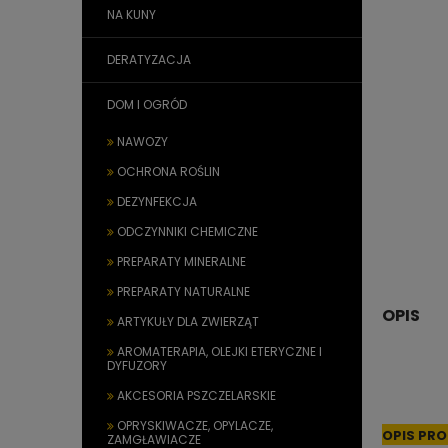
NA KUNY
DERATYZACJA
DOM I OGRÓD
NAWOZY
OCHRONA ROŚLIN
DEZYNFEKCJA
ODCZYNNIKI CHEMICZNE
PREPARATY MINERALNE
PREPARATY NATURALNE
OPIS
ARTYKUŁY DLA ZWIERZĄT
AROMATERAPIA, OLEJKI ETERYCZNE I
DYFUZORY
AKCESORIA PSZCZELARSKIE
OPRYSKIWACZE, OPYLACZE,
OPIS PR
ZAMGŁAWIACZE