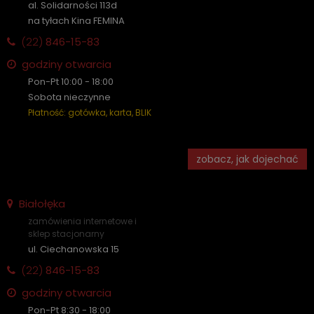
al. Solidarności 113d
na tyłach Kina FEMINA
(22)
846-15-83
godziny otwarcia
Pon-Pt 10:00 - 18:00
Sobota nieczynne
Płatność: gotówka, karta, BLIK
zobacz, jak dojechać
Białołęka
zamówienia internetowe i
sklep stacjonarny
ul. Ciechanowska 15
(22)
846-15-83
godziny otwarcia
Pon-Pt 8:30 - 18:00