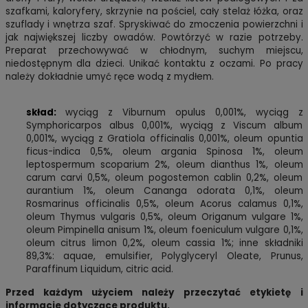
szafkami, kaloryfery, skrzynie na pościel, cały stelaż łóżka, oraz
szuflady i wnętrza szaf. Spryskiwać do zmoczenia powierzchni i
jak największej liczby owadów. Powtórzyć w razie potrzeby.
Preparat przechowywać w chłodnym, suchym miejscu,
niedostępnym dla dzieci. Unikać kontaktu z oczami. Po pracy
należy dokładnie umyć ręce wodą z mydłem.
skład:
wyciąg z Viburnum opulus 0,001%, wyciąg z
Symphoricarpos albus 0,001%, wyciąg z Viscum album
0,001%, wyciąg z Gratiola officinalis 0,001%, oleum opuntia
ficus-indica 0,5%, oleum argania Spinosa 1%, oleum
leptospermum scoparium 2%, oleum dianthus 1%, oleum
carum carvi 0,5%, oleum pogostemon cablin 0,2%, oleum
aurantium 1%, oleum Cananga odorata 0,1%, oleum
Rosmarinus officinalis 0,5%, oleum Acorus calamus 0,1%,
oleum Thymus vulgaris 0,5%, oleum Origanum vulgare 1%,
oleum Pimpinella anisum 1%, oleum foeniculum vulgare 0,1%,
oleum citrus limon 0,2%, oleum cassia 1%; inne składniki
89,3%: aquae, emulsifier, Polyglyceryl Oleate, Prunus,
Paraffinum Liquidum, citric acid.
Przed każdym użyciem należy przeczytać etykietę i
informacje dotyczące produktu.