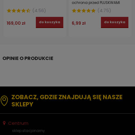
ochrona przed PLUSKWAMI
WIRUSAMI I BAKTERIAMI
(
4.56
)
(
4.75
)
do koszyka
do koszyka
169,00 zł
6,99 zł
ZOBACZ, GDZIE ZNAJDUJĄ SIĘ NASZE
SKLEPY
Centrum
sklep stacjonarny