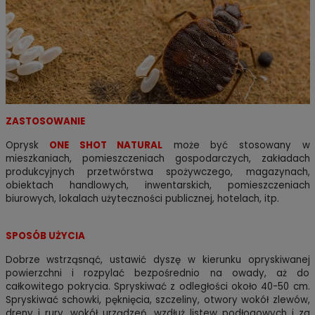
ZASTOSOWANIE
Oprysk
ONE SHOT NATURAL
może być stosowany w
mieszkaniach, pomieszczeniach gospodarczych, zakładach
produkcyjnych przetwórstwa spożywczego, magazynach,
obiektach handlowych, inwentarskich, pomieszczeniach
biurowych, lokalach użyteczności publicznej, hotelach, itp.
SPOSÓB UŻYCIA
Dobrze wstrząsnąć, ustawić dyszę w kierunku opryskiwanej
powierzchni i rozpylać bezpośrednio na owady, aż do
całkowitego pokrycia. Spryskiwać z odległości około 40-50 cm.
Spryskiwać schowki, pęknięcia, szczeliny, otwory wokół zlewów,
dreny i rury, wokół urządzeń, wzdłuż listew podłogowych i za