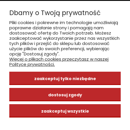
Sobota nieczynne
Dbamy o Twoją prywatność
Płatność: gotówka, karta, BLIK
Pliki cookies i pokrewne im technologie umożliwiają
poprawne działanie strony i pomagają nam
zobacz, jak dojechać
dostosować ofertę do Twoich potrzeb. Możesz
zaakceptować wykorzystanie przez nas wszystkich
tych plików i przejść do sklepu lub dostosować
użycie plików do swoich preferencji, wybierając
opcję "Dostosuj zgody".
Więcej o plikach cookies przeczytasz w naszej
INFORMACJE
Polityce prywatności.
ZAKUPY
zaakceptuj tylko niezbędne
CENTRUM WIEDZY
dostosuj zgody
zaakceptuj wszystkie