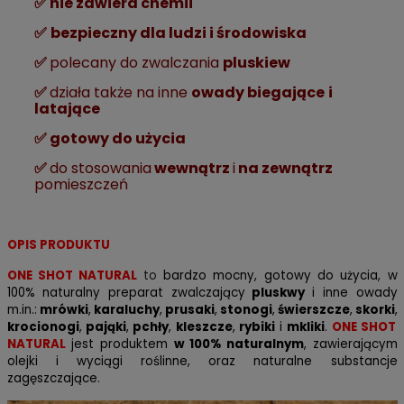
✅ nie zawiera chemii
✅
bezpieczny dla ludzi i środowiska
✅
polecany do zwalczania
pluskiew
✅
działa także na inne
owady biegające
i
latające
✅ gotowy do użycia
✅
do stosowania
wewnątrz
i
na zewnątrz
pomieszczeń
OPIS PRODUKTU
ONE SHOT NATURAL
to
bardzo mocny, gotowy do użycia, w
100% naturalny preparat zwalczający
pluskwy
i inne owady
m.in.:
mrówki
,
karaluchy
,
prusaki
,
stonogi
,
świerszcze
,
skorki
,
krocionogi
,
pająki
,
pchły
,
kleszcze
,
rybiki
i
mkliki
.
ONE SHOT
NATURAL
jest produktem
w 100% naturalnym
, zawierającym
olejki i wyciągi roślinne, oraz naturalne substancje
zagęszczające.