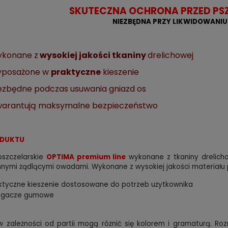
SKUTECZNA OCHRONA PRZED PSZ
NIEZBĘDNA PRZY LIKWIDOWANIU
konane z
wysokiej jakości tkaniny
drelichowej
yposażone w
praktyczne
kieszenie
ezbędne podczas usuwania gniazd os
arantują maksymalne bezpieczeństwo
ODUKTU
pszczelarskie
OPTIMA premium line
wykonane z tkaniny drelich
innymi żądlącymi owadami. Wykonane z wysokiej jakości materiału 
ktyczne kieszenie dostosowane do potrzeb użytkownika
ągacze gumowe
 zależności od partii mogą różnić się kolorem i gramaturą. Roz