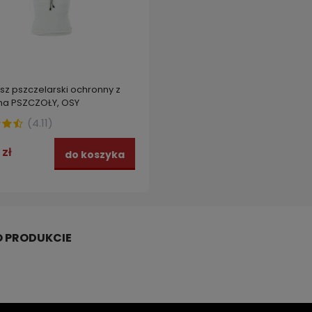
sz pszczelarski ochronny z
 na PSZCZOŁY, OSY
(
4.11
)
 zł
do koszyka