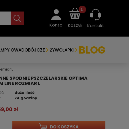
0
Konto
Koszyk
Kontakt
BLOG
AMPY OWADOBÓJCZE
ŻYWOŁAPKI
zmiar L
NE SPODNIE PSZCZELARSKIE OPTIMA
M LINE ROZMIAR L
ść:
duża ilość
:
24 godziny
59,00 zł
DO KOSZYKA