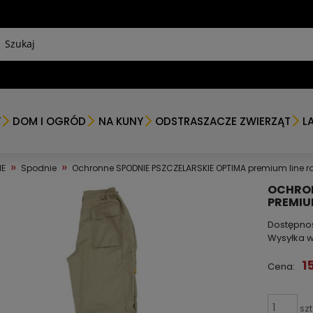
Y
DOM I OGRÓD
NA KUNY
ODSTRASZACZE ZWIERZĄT
L
»
»
IE
Spodnie
Ochronne SPODNIE PSZCZELARSKIE OPTIMA premium line ro
OCHRON
PREMIU
Dostępno
Wysyłka w
1
Cena:
szt