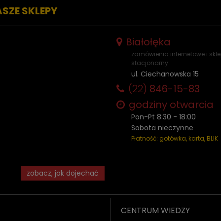
ASZE SKLEPY
Białołęka
zamówienia internetowe i skl
stacjonarny
ul. Ciechanowska 15
(22)
846-15-83
godziny otwarcia
Pon-Pt 8:30 - 18:00
Sobota nieczynne
Płatność: gotówka, karta, BLIK
zobacz, jak dojechać
CENTRUM WIEDZY