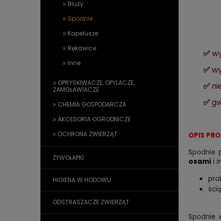
Bluzy
Spodnie
Kapelusze
Rękawice
✅
wy
Inne
✅
w
OPRYSKIWACZE, OPYLACZE,
✅
ni
ZAMGŁAWIACZE
✅
gw
CHEMIA GOSPODARCZA
AKCESORIA OGRODNICZE
OCHRONA ZWIERZĄT
OPIS PR
Spodnie 
ŻYWOŁAPKI
osami
i 
pra
HIGIENA W HODOWLI
ści
ODSTRASZACZE ZWIERZĄT
Spodnie w