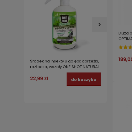
Bluza 
OPTIMA
L
189,0
Środek na insekty u gołębi: obrzeżki,
GLIKOF
roztocza, wszoły ONE SHOT NATURAL
nośnik
500 ML
STRONG
22,99 zł
12,99 
do koszyka