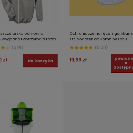
pszczelarska ochronna
Ochraniacze na ręce z gumkami
 wygodna i wytrzymała rozm.
szt. dodatek do kombinezonu
ochronnego
(
3.91
)
(
5.00
)
powiad
0 zł
19,99 zł
do koszyka
OG ekologiczny i bezpieczny
Nawóz do trawy, odżywka mi
o
 do oprysków i zamgławiania
do nawożenia trawników
dostępno
 250 ml
ozdobnych, dywanowych i
sportowych SPRAYGREEN ZIEL
zł
79,99 zł
do koszyka
do kos
DOM 950 ml