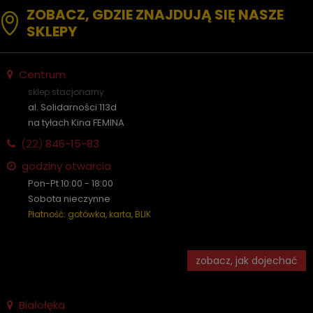
ZOBACZ, GDZIE ZNAJDUJĄ SIĘ NASZE
SKLEPY
Centrum
sklep stacjonarny
al. Solidarności 113d
na tyłach Kina FEMINA
(22)
846-15-83
godziny otwarcia
Pon-Pt 10:00 - 18:00
Sobota nieczynne
Płatność: gotówka, karta, BLIK
zobacz, jak dojechać
Białołęka