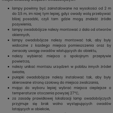
lampy powinny być zainstalowane na wysokości od 2 m
do 3,5 m, im niżej tym lepiej, gdyż owady wolą przebywać
bliżej posadzki,
czyli tam gdzie mogą znaleźć źródło
pożywienia,
lampy owadobójcze należy montować z dala od otworów
okiennych,
lampy owadobójcze należy montować tak, aby były
widoczne z każdego miejsca pomieszczenia oraz by
zwracały uwagę owadów
wlatujących do obiektu,
należy wybierać miejsca o spokojnym przepływie
powietrza,
należy unikać montażu urządzeń w pobliżu innych źródeł
światła,
pułapki owadobójcze należy instalować tak, aby były
skierowane stroną czołową do miejsca zwalczania,
mając do wyboru lepiej wybrać miejsca cieplejsze o
temperaturze otoczenia powyżej 27*C,
za zasadę prawidłowej lokalizacji lamp owadobójczych
przyjmuje się brak wolno występujących owadów
latających w obiekcie,