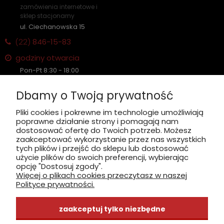
zamówienia internetowe i
sklep stacjonarny
ul. Ciechanowska 15
(22)
846-15-83
godziny otwarcia
Pon-Pt 8:30 - 18:00
Sobota nieczynne
Dbamy o Twoją prywatność
Płatność: gotówka, karta, BLIK
Pliki cookies i pokrewne im technologie umożliwiają
poprawne działanie strony i pomagają nam
zobacz, jak dojechać
dostosować ofertę do Twoich potrzeb. Możesz
zaakceptować wykorzystanie przez nas wszystkich
tych plików i przejść do sklepu lub dostosować
użycie plików do swoich preferencji, wybierając
opcję "Dostosuj zgody".
Więcej o plikach cookies przeczytasz w naszej
INFORMACJE
Polityce prywatności.
ZAKUPY
zaakceptuj tylko niezbędne