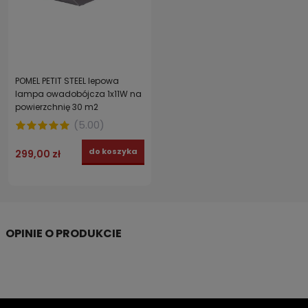
POMEL PETIT STEEL lepowa
lampa owadobójcza 1x11W na
powierzchnię 30 m2
(
5.00
)
do koszyka
299,00 zł