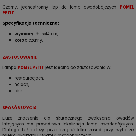
Czarny, jednostronny lep do lamp owadobójczych
POMEL
PETIT
.
Specyfikacja techniczna:
wymiary:
30,5x14 cm,
kolor:
czarny.
ZASTOSOWANIE
Lampa
POMEL PETIT
jest idealna do zastosowania w:
restauracjach,
holach,
biur.
SPOSÓB UŻYCIA
Duże znaczenie dla skutecznego zwalczania owadów
latających ma prawidłowa lokalizacja lamp owadobójczych.
Dlatego też należy
przestrzegać kilku zasad przy wyborze
miejsc lokalizacji urządzeń owadobójczych: