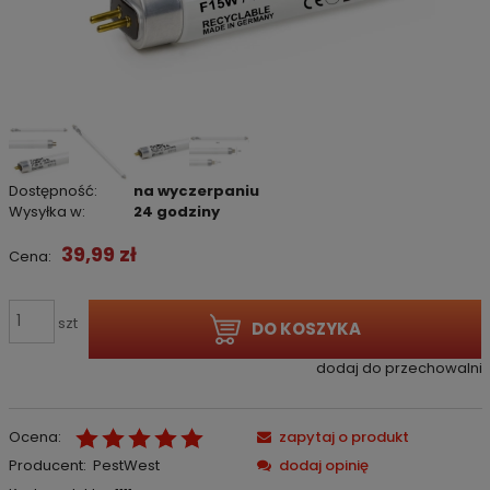
Dostępność:
na wyczerpaniu
Wysyłka w:
24 godziny
39,99 zł
Cena:
szt
DO KOSZYKA
dodaj do przechowalni
Ocena:
zapytaj o produkt
Producent:
PestWest
dodaj opinię