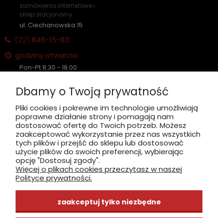
zamówienia internetowe i
sklep stacjonarny
ul. Ciechanowska 15
(22)
846-15-83
godziny otwarcia
Pon-Pt 8:30 - 18:00
Sobota nieczynne
Dbamy o Twoją prywatność
Płatność: gotówka, karta, BLIK
Pliki cookies i pokrewne im technologie umożliwiają
poprawne działanie strony i pomagają nam
zobacz, jak dojechać
dostosować ofertę do Twoich potrzeb. Możesz
zaakceptować wykorzystanie przez nas wszystkich
tych plików i przejść do sklepu lub dostosować
użycie plików do swoich preferencji, wybierając
opcję "Dostosuj zgody".
Więcej o plikach cookies przeczytasz w naszej
INFORMACJE
Polityce prywatności.
ZAKUPY
zaakceptuj tylko niezbędne