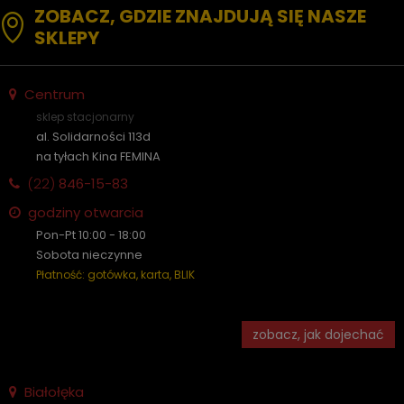
ZOBACZ, GDZIE ZNAJDUJĄ SIĘ NASZE
SKLEPY
Centrum
sklep stacjonarny
al. Solidarności 113d
na tyłach Kina FEMINA
(22)
846-15-83
godziny otwarcia
Pon-Pt 10:00 - 18:00
Sobota nieczynne
Płatność: gotówka, karta, BLIK
zobacz, jak dojechać
Białołęka