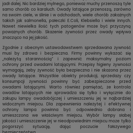
jadł dalej. Nic bardziej mylnego, ponieważ muchy przenoszą tyle
samo chorób co karaluch. Owady latające przenoszą, zarówno
na swoim ciele, w ślinie i w odchodach, wiele chorób zakaźnych
takich jak salmonella, pałeczki E.Coli, Klebsiella i wiele innych.
Nawet niewielka ilość tych patogenów może być przyczyną
poważnych chorób. Skażenie żywności przez owady wpływa
znacząco na jej jakość.
Zgodnie z obecnym ustawodawstwem sprzedawana żywność
musi by zdrowa i bezpieczna. Firmy powinny wykazać się
„należytą starannością” i zapewnić maksymalny poziom
ochrony przed owadami latającymi. Przepisy higieny żywności
wymagają, żeby żywność była bezpieczna i nie skażona przez
owady latające. Wszystkie obiekty produkcji, sprzedaży czy
konsumpcji żywności powinny być zabezpieczone przed
owadami latającymi. Warto również pamiętać, że kontrola
owadów latających nie sprowadza się tylko i wyłącznie do
zakupu lampy owadobójczej i umieszczeniu jej w najbardziej
widocznym miejscu. Dla zapewnienia należytej i efektywnej
ochrony lampa powinna być odpowiednio dobrana i
umieszczona we właściwym miejscu. Wybór lampy słabej
jakości i umieszczenie jej w nieodpowiednim miejscu może tylko
pogorszyć sytuację, dając poczucie fałszywego
bezpieczeństwa.