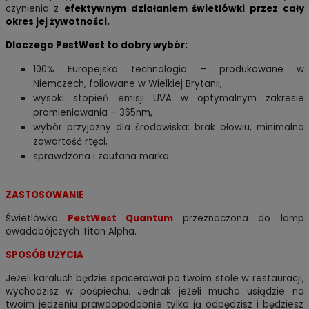
czynienia z
efektywnym działaniem świetlówki przez cały
okres jej żywotności.
Dlaczego PestWest to dobry wybór:
100% Europejska technologia – produkowane w
Niemczech, foliowane w Wielkiej Brytanii,
wysoki stopień emisji UVA w optymalnym zakresie
promieniowania – 365nm,
wybór przyjazny dla środowiska: brak ołowiu, minimalna
zawartość rtęci,
sprawdzona i zaufana marka.
ZASTOSOWANIE
Świetlówka
PestWest Quantum
przeznaczona do lamp
owadobójczych Titan Alpha.
SPOSÓB UŻYCIA
Jeżeli karaluch będzie spacerował po twoim stole w restauracji,
wychodzisz w pośpiechu. Jednak jeżeli mucha usiądzie na
twoim jedzeniu prawdopodobnie tylko ją odpędzisz i będziesz