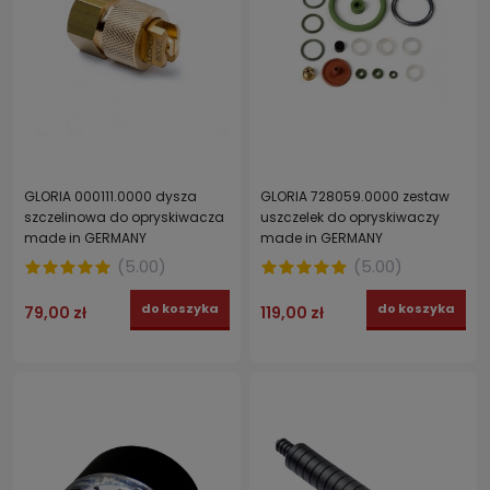
GLORIA 000111.0000 dysza
GLORIA 728059.0000 zestaw
szczelinowa do opryskiwacza
uszczelek do opryskiwaczy
made in GERMANY
made in GERMANY
(
5.00
)
(
5.00
)
do koszyka
do koszyka
79,00 zł
119,00 zł