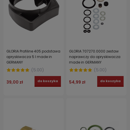
GLORIA Profiline 405 podstawa
GLORIA 707270.0000 zestaw
opryskiwacza 5 l made in
naprawczy do opryskiwacza
GERMANY
made in GERMANY
(
5.00
)
(
5.00
)
do koszyka
do koszyka
39,00 zł
54,99 zł