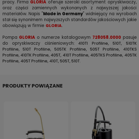
pracy. Firma
GLORIA
oferuje szeroki asortyment opryskiwaczy,
oraz części zamiennych wykonanych z najwyższej jakości
materiałów. Napis "
Made in Germany
" widniejący na wyrobach
stał się synonimem najwyższych standardów jakościowych jakie
obowiązują w firmie
GLORIA
.
Pompa
GLORIA
o numerze katalogowym
728058.0000
pasuje
do opryskiwaczy ciśnieniowych:
410TI Profiline, 510T, 510TK
Profiline, 510T Profiline, 505TK Profiline, 505T Profiline, 410TKS
Profiline, 410TK Profiline, 405T, 410T Profiline, 405TKS Profiline, 405TK
Profiline, 405T Profiline, 410T, 505T, 510T.
PRODUKTY POWIĄZANE