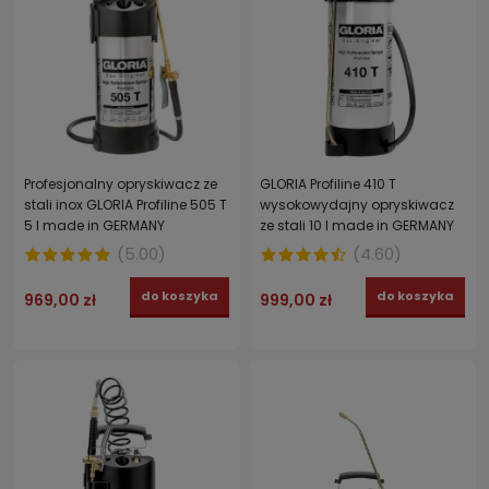
Profesjonalny opryskiwacz ze
GLORIA Profiline 410 T
stali inox GLORIA Profiline 505 T
wysokowydajny opryskiwacz
5 l made in GERMANY
ze stali 10 l made in GERMANY
(
5.00
)
(
4.60
)
do koszyka
do koszyka
969,00 zł
999,00 zł