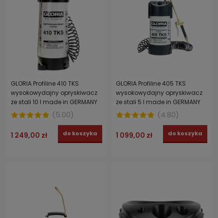
GLORIA Profiline 410 TKS
GLORIA Profiline 405 TKS
wysokowydajny opryskiwacz
wysokowydajny opryskiwacz
ze stali 10 l made in GERMANY
ze stali 5 l made in GERMANY
(
5.00
)
(
4.80
)
do koszyka
do koszyka
1 249,00 zł
1 099,00 zł