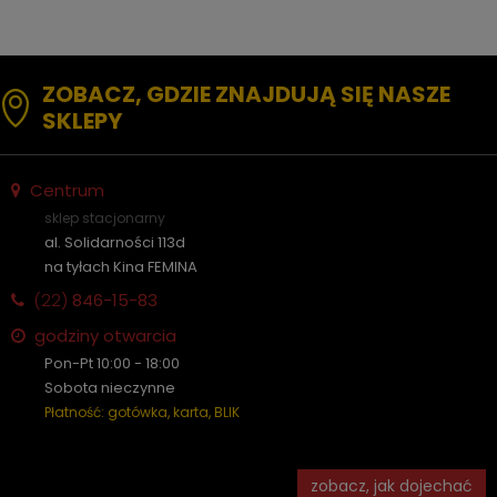
ZOBACZ, GDZIE ZNAJDUJĄ SIĘ NASZE
SKLEPY
Centrum
sklep stacjonarny
al. Solidarności 113d
na tyłach Kina FEMINA
(22)
846-15-83
godziny otwarcia
Pon-Pt 10:00 - 18:00
Sobota nieczynne
Płatność: gotówka, karta, BLIK
zobacz, jak dojechać