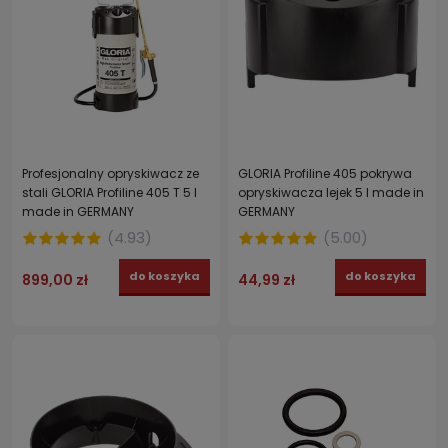
Profesjonalny opryskiwacz ze
GLORIA Profiline 405 pokrywa
stali GLORIA Profiline 405 T 5 l
opryskiwacza lejek 5 l made in
made in GERMANY
GERMANY
(
4.93
)
(
5.00
)
do koszyka
do koszyka
899,00 zł
44,99 zł