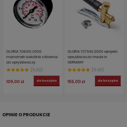
GLORIA 706410.0000
GLORIA 707340.0000 rękojeść
manometr wskaźnik ciśnienia
opryskiwacza made in
do opryskiwaczy
GERMANY
(
5.00
)
(
5.00
)
do koszyka
do koszyka
109,00 zł
155,00 zł