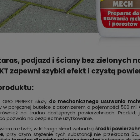
taras, podjazd i ściany bez zielonych 
KT zapewni szybki efekt i czystą powie
produktu:
t ORO PERFEKT służy
do mechanicznego usuwania mchu
 w poręcznej butelce z atomizerem o pojemności 500 ml.
zna pułapka na muchy z
Płyn uzupełniacz do pułapki 
i również na trudno dostępnych powierzchniach. Produkt
co pozwala na bezpieczne użytkowanie.
 wabikiem. Worek na muchy
BROS silnie wabiący 200 ml
je nawet 80 000 owadów
wiera roztwór, w którego skład wchodzą
środki powierzchn
 FLY CATCHER 1 szt.
 zł
16,99 zł
do koszyka
do kos
le
, przy czym stężenie tych substancji nie przekracza 5%
eśnie
łagodny dla większości powierzchni
betonowych, cem