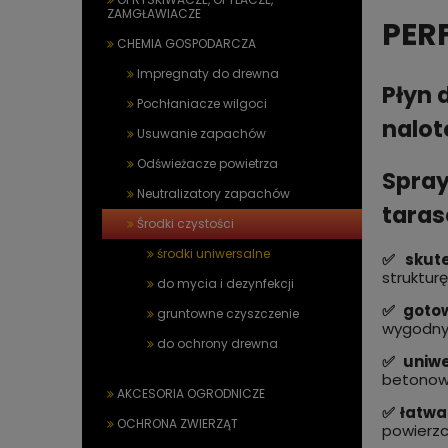
ZAMGŁAWIACZE
PERF
CHEMIA GOSPODARCZA
Impregnaty do drewna
Płyn 
Pochłaniacze wilgoci
nalot
Usuwanie zapachów
Odświeżacze powietrza
Spray
Neutralizatory zapachów
tara
Środki czystości
środki uniwersalne
✅ skute
struktur
do mycia i dezynfekcji
✅ gotow
gruntowne czyszczenie
wygodny 
do ochrony drewna
✅ uniwe
betonowy
AKCESORIA OGRODNICZE
✅ łatwa
OCHRONA ZWIERZĄT
powierzc