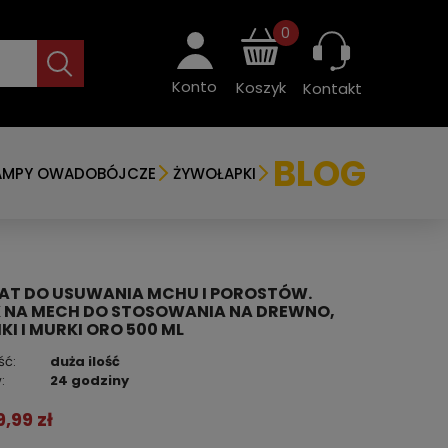
0
Konto
Koszyk
Kontakt
BLOG
AMPY OWADOBÓJCZE
ŻYWOŁAPKI
AT DO USUWANIA MCHU I POROSTÓW.
 NA MECH DO STOSOWANIA NA DREWNO,
I I MURKI ORO 500 ML
ść:
duża ilość
:
24 godziny
9,99 zł