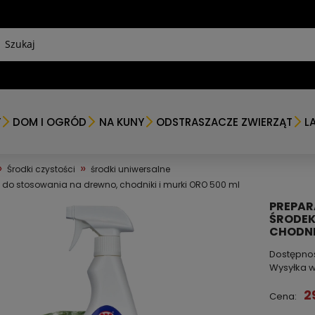
Y
DOM I OGRÓD
NA KUNY
ODSTRASZACZE ZWIERZĄT
L
»
»
Środki czystości
środki uniwersalne
do stosowania na drewno, chodniki i murki ORO 500 ml
PREPAR
ŚRODEK
CHODNIK
Dostępno
Wysyłka w
2
Cena: