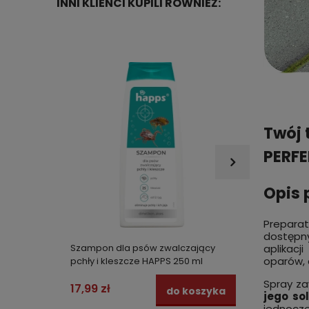
INNI KLIENCI KUPILI RÓWNIEŻ:
Twój 
PERFE
Opis 
Prepara
dostępny
Szampon dla psów zwalczający
Skutec
aplikacj
oparów, 
pchły i kleszcze HAPPS 250 ml
silnym
wyłapu
Spray za
STRONG
17,99 zł
26,99
do koszyka
jego so
jednocz