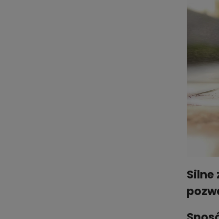
Silne
pozwa
Sposó