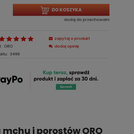
DO KOSZYKA
dodaj do przechowalni
zapytaj o produkt
:
ORO
dodaj opinię
ktu:
3499
a mchu i porostów ORO