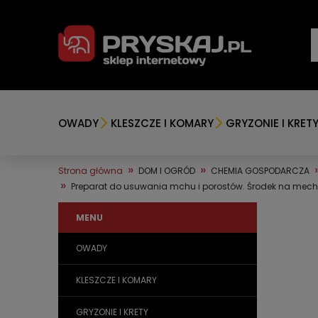
OWADY
KLESZCZE I KOMARY
GRYZONIE I KRET
»
»
Strona główna
DOM I OGRÓD
CHEMIA GOSPODARCZA
»
Preparat do usuwania mchu i porostów. Środek na mech 
MENU
OWADY
KLESZCZE I KOMARY
GRYZONIE I KRETY