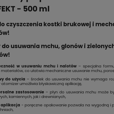
EKT - 500 ml
do czyszczenia kostki brukowej i mec
ów!
 do usuwania mchu, glonów i zielonych
sów!
czność w usuwaniu mchu i nalotów
– specjalna formu
ę materiałów, co ułatwia mechaniczne usuwanie mchu, poros
y do użycia
– środek do usuwania mchu nie wymaga rozc
atomizer umożliwia błyskawiczną aplikację,
rsalne zastosowanie
– płyn do usuwania mchu może być
ch, kamiennych, jak i drewnianych,
 aplikacja
- poręczne opakowanie pozwala na wygodną i pr
hniach,