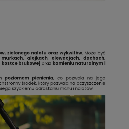
w, zielonego nalotu oraz wykwitów
. Może być
 murkach, alejkach, elewacjach, dachach,
a
kostce brukowej
oraz
kamieniu naturalnym i
im poziomem pienienia
, co pozwala na jego
chstronny środek, który pozwala na oczyszczenie
biega szybkiemu odrastaniu mchu i nalotów.