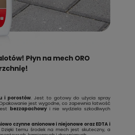
nalotów! Płyn na mech ORO
rzchnię!
 i porostów
. Jest to gotowy do użycia spray
 Opakowanie jest wygodne, co zapewnia łatwość
na OSY
Spray na KOMARY, MESZKI i KLESZCZE
Środek
 jest
bezzapachowy
i nie wydziela szkodliwych
VACO MAX 30% DEET 50 ml
usuwan
brukow
iowo czynne anionowe i niejonowe oraz EDTA i
ORO 5 
9,79 zł
145,0
zyka
do koszyka
. Dzięki temu środek na mech jest skuteczny, a
entowych, kamiennych i drewnianych.