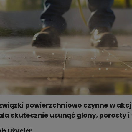
 związki powierzchniowo czynne w akcj
la skutecznie usunąć glony, porosty i
b użycia: