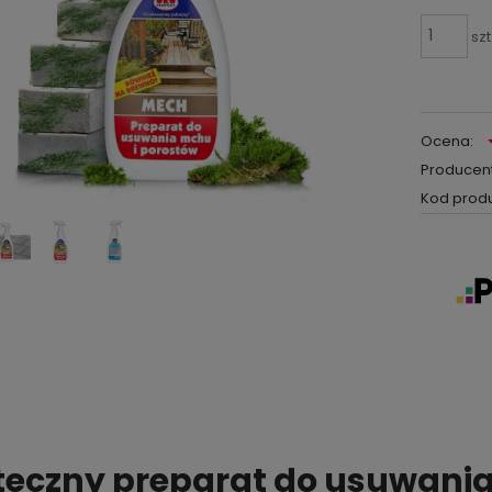
szt
Ocena:
Producent
Kod produ
teczny preparat do usuwani