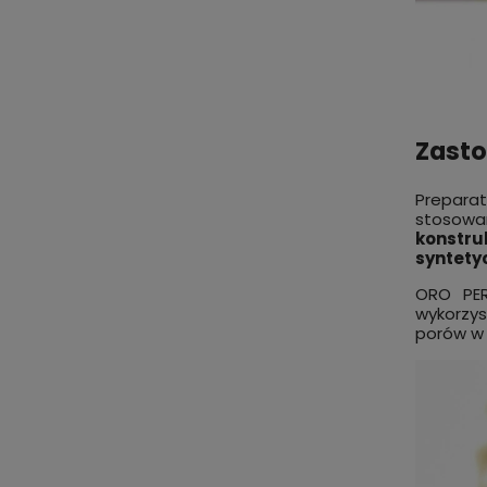
Zasto
Preparat
stosow
konstru
syntet
ORO PER
wykorzys
porów w 