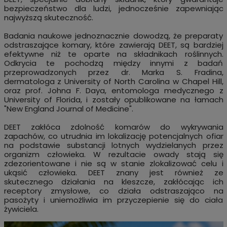
bezpieczeństwo dla ludzi, jednocześnie zapewniając
najwyższą skuteczność.
Badania naukowe jednoznacznie dowodzą, że preparaty
odstraszające komary, które zawierają DEET, są bardziej
efektywne niż te oparte na składnikach roślinnych.
Odkrycia te pochodzą między innymi z badań
przeprowadzonych przez dr. Marka S. Fradina,
dermatologa z University of North Carolina w Chapel Hill,
oraz prof. Johna F. Daya, entomologa medycznego z
University of Florida, i zostały opublikowane na łamach
"New England Journal of Medicine".
DEET zakłóca zdolność komarów do wykrywania
zapachów, co utrudnia im lokalizację potencjalnych ofiar
na podstawie substancji lotnych wydzielanych przez
organizm człowieka. W rezultacie owady stają się
zdezorientowane i nie są w stanie zlokalizować celu i
ukąsić człowieka. DEET znany jest również ze
skutecznego działania na kleszcze, zakłócając ich
receptory zmysłowe, co działa odstraszająco na
pasożyty i uniemożliwia im przyczepienie się do ciała
żywiciela.