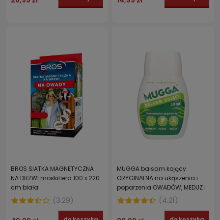
BROS SIATKA MAGNETYCZNA
MUGGA balsam kojący
NA DRZWI moskitiera 100 x 220
ORYGINALNA na ukąszenia i
cm biała
poparzenia OWADÓW, MEDUZ i
ROŚLIN 50 ml
(
3.29
)
(
4.21
)
do koszyka
do koszyka