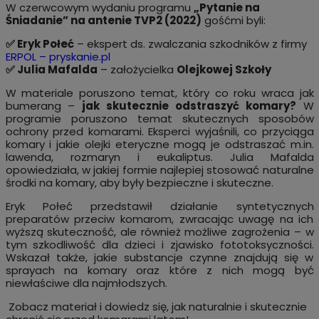
W czerwcowym wydaniu programu
„Pytanie na
Śniadanie” na antenie TVP2 (2022)
gośćmi byli:
✅ Eryk Połeć
– ekspert ds. zwalczania szkodników z firmy
ERPOL –
pryskanie.pl
✅ Julia Mafalda
– założycielka
Olejkowej Szkoły
W materiale poruszono temat, który co roku wraca jak
bumerang –
jak skutecznie odstraszyć komary?
W
programie poruszono temat skutecznych sposobów
ochrony przed komarami. Eksperci wyjaśnili, co przyciąga
komary i jakie olejki eteryczne mogą je odstraszać m.in.
lawenda, rozmaryn i eukaliptus. Julia Mafalda
opowiedziała, w jakiej formie najlepiej stosować naturalne
środki na komary, aby były bezpieczne i skuteczne.
Eryk Połeć przedstawił działanie syntetycznych
preparatów przeciw komarom, zwracając uwagę na ich
wyższą skuteczność, ale również możliwe zagrożenia – w
tym szkodliwość dla dzieci i zjawisko fototoksyczności.
Wskazał także, jakie substancje czynne znajdują się w
sprayach na komary oraz które z nich mogą być
niewłaściwe dla najmłodszych.
Zobacz materiał i dowiedz się, jak naturalnie i skutecznie