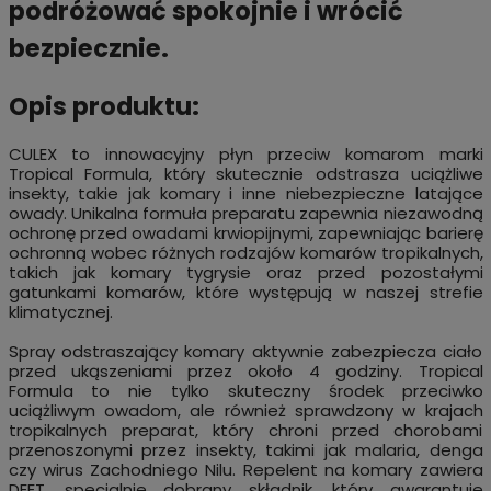
podróżować spokojnie i wrócić
bezpiecznie.
Opis produktu:
CULEX to innowacyjny płyn przeciw komarom marki
Tropical Formula, który skutecznie odstrasza uciążliwe
insekty, takie jak komary i inne niebezpieczne latające
owady. Unikalna formuła preparatu zapewnia niezawodną
ochronę przed owadami krwiopijnymi, zapewniając barierę
ochronną wobec różnych rodzajów komarów tropikalnych,
takich jak komary tygrysie oraz przed pozostałymi
gatunkami komarów, które występują w naszej strefie
klimatycznej.
Spray odstraszający komary aktywnie zabezpiecza ciało
przed ukąszeniami przez około 4 godziny. Tropical
Formula to nie tylko skuteczny środek przeciwko
uciążliwym owadom, ale również sprawdzony w krajach
tropikalnych preparat, który chroni przed chorobami
przenoszonymi przez insekty, takimi jak malaria, denga
czy wirus Zachodniego Nilu. Repelent na komary zawiera
DEET, specjalnie dobrany składnik, który gwarantuje