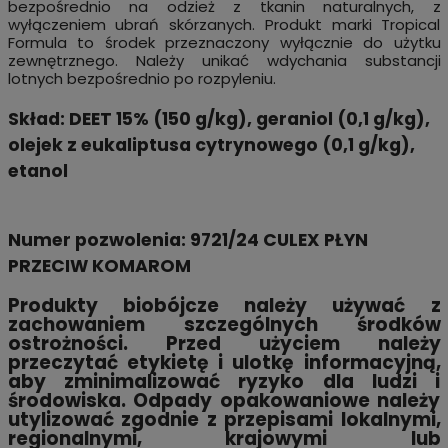
bezpośrednio na odzież z tkanin naturalnych, z
wyłączeniem ubrań skórzanych. Produkt marki Tropical
Formula to środek przeznaczony wyłącznie do użytku
zewnętrznego. Należy unikać wdychania substancji
lotnych bezpośrednio po rozpyleniu.
Skład:
DEET 15% (150 g/kg), geraniol (0,1 g/kg),
olejek z eukaliptusa cytrynowego (0,1 g/kg),
etanol
Numer pozwolenia:
9721/24 CULEX PŁYN
PRZECIW KOMAROM
Produkty biobójcze należy używać z
zachowaniem szczególnych środków
ostrożności. Przed użyciem należy
przeczytać etykietę i ulotkę informacyjną,
aby zminimalizować ryzyko dla ludzi i
środowiska. Odpady opakowaniowe należy
utylizować zgodnie z przepisami lokalnymi,
regionalnymi, krajowymi lub