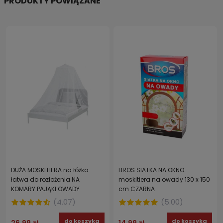
PRODUKTY POWIĄZANE
DUŻA MOSKITIERA na łóżko
BROS SIATKA NA OKNO
łatwa do rozłożenia NA
moskitiera na owady 130 x 150
KOMARY PAJĄKI OWADY
cm CZARNA
(
4.07
)
(
5.00
)
do koszyka
do koszyka
26,99 zł
14,99 zł