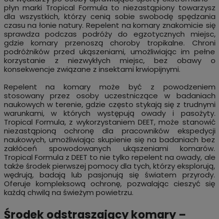
płyn marki Tropical Formula to niezastąpiony towarzysz
dla wszystkich, którzy cenią sobie swobodę spędzania
czasu na łonie natury. Repelent na komary znakomicie się
sprawdza podczas podróży do egzotycznych miejsc,
gdzie komary przenoszą choroby tropikalne. Chroni
podróżników przed ukąszeniami, umożliwiając im pełne
korzystanie z niezwykłych miejsc, bez obawy o
konsekwencje związane z insektami krwiopijnymi.
Repelent na komary może być z powodzeniem
stosowany przez osoby uczestniczące w badaniach
naukowych w terenie, gdzie często stykają się z trudnymi
warunkami, w których występują owady i pasożyty.
Tropical Formula, z wykorzystaniem DEET, może stanowić
niezastąpioną ochronę dla pracowników ekspedycji
naukowych, umożliwiając skupienie się na badaniach bez
zakłóceń spowodowanych ukąszeniami komarów.
Tropical Formula z DEET to nie tylko repelent na owady, ale
także środek pierwszej pomocy dla tych, którzy eksplorują,
wędrują, badają lub pasjonują się światem przyrody.
Oferuje kompleksową ochronę, pozwalając cieszyć się
każdą chwilą na świeżym powietrzu.
Środek odstraszający komary –