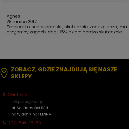
Agnes
28 marca 2017
Tropical to super produkt, skutecznie zabezpiecza, ma
przyjemny zapach, deet 15% działa bardzo skutecznie
ZOBACZ, GDZIE ZNAJDUJĄ SIĘ NASZE
SKLEPY
Centrum
sklep stacjonarny
al. Solidarności 113d
na tyłach Kina FEMINA
(22)
846-15-83