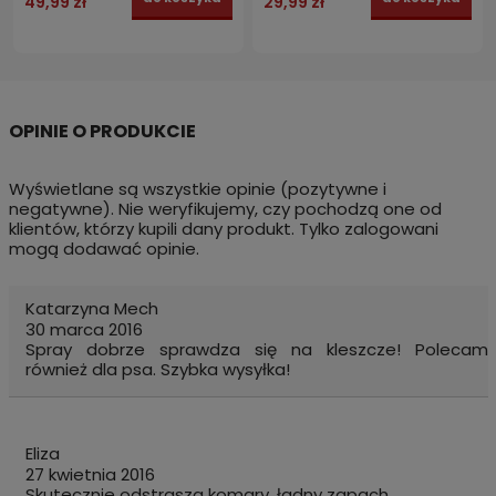
49,99 zł
29,99 zł
Wyświetlane są wszystkie opinie (pozytywne i
negatywne). Nie weryfikujemy, czy pochodzą one od
klientów, którzy kupili dany produkt. Tylko zalogowani
mogą dodawać opinie.
Katarzyna Mech
30 marca 2016
Spray dobrze sprawdza się na kleszcze! Polecam
również dla psa. Szybka wysyłka!
Eliza
27 kwietnia 2016
Skutecznie odstrasza komary, ładny zapach.