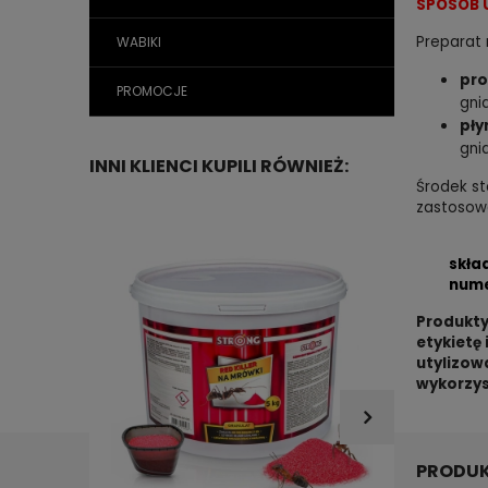
SPOSÓB 
Preparat
WABIKI
pro
PROMOCJE
gni
pły
gni
INNI KLIENCI KUPILI RÓWNIEŻ:
Środek st
zastosowa
skła
nume
Produkty
etykietę
utylizow
wykorzys
PRODUK