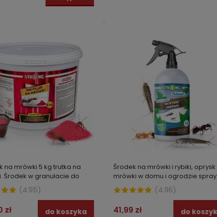
k na mrówki 5 kg trutka na
Środek na mrówki i rybiki, oprysk
. Środek w granulacie do
mrówki w domu i ogrodzie spray
 RED KILLER STRONG
STRONG NATURAL NA MRÓWKI I RY
(
4.95
)
(
4.96
)
1 L
0 zł
41,99 zł
do koszyka
do koszy