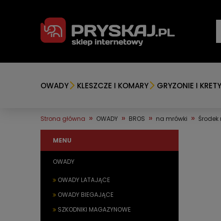
OWADY
KLESZCZE I KOMARY
GRYZONIE I KRET
»
»
»
»
Strona główna
OWADY
BROS
na mrówki
Środek 
MENU
OWADY
OWADY LATAJĄCE
OWADY BIEGAJĄCE
SZKODNIKI MAGAZYNOWE