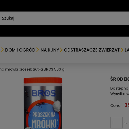
Y
DOM I OGRÓD
NA KUNY
ODSTRASZACZE ZWIERZĄT
L
na mrówki proszek trutka BROS 500 g
ŚRODEK
Dostępno
Wysyłka w
3
Cena:
szt