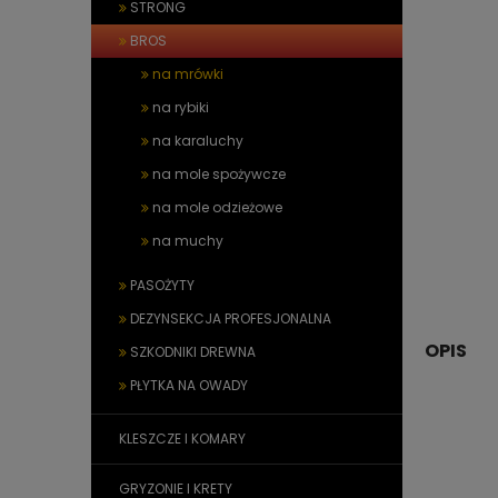
STRONG
BROS
na mrówki
na rybiki
na karaluchy
na mole spożywcze
na mole odzieżowe
na muchy
PASOŻYTY
DEZYNSEKCJA PROFESJONALNA
OPIS
SZKODNIKI DREWNA
PŁYTKA NA OWADY
KLESZCZE I KOMARY
GRYZONIE I KRETY