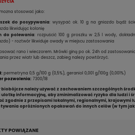
UŻYCIA
 można stosować jako:
szek do posypywania
: wysypać ok. 10 g na gniazdo bądź śc
azda likwidując kolonię
n do polewania
: rozpuścić 100 g proszku w 2,5 l wody, dokład
azdo) - roztwór likwiduje owady w miejscu zastosowania
osować rano i wieczorem. Mrówki giną po ok. 24h od zastosowania.
nia przez wiatr lub deszcz, zabieg należy powtórzyć.
d:
permetryna 0,5 g/100 g (0,5%), geraniol 0,001 g/100g (0,001%)
r pozwolenia:
7300/18
 biobójcze należy używać z zachowaniem szczególnych środk
 i ulotkę informacyjną, aby zminimalizować ryzyko dla ludzi
ać zgodnie z przepisami lokalnymi, regionalnymi, krajowymi 
tywania opróżnionych opakowań do innych celów (w tym ja
TY POWIĄZANE