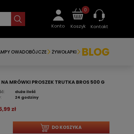
0
Konto
Koszyk
Kontakt
BLOG
AMPY OWADOBÓJCZE
ŻYWOŁAPKI
 NA MRÓWKI PROSZEK TRUTKA BROS 500 G
ść:
duża ilość
:
24 godziny
5,99 zł
DO KOSZYKA