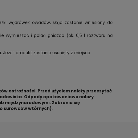
ieżki wędrówek owadów, skąd zostanie wniesiony do
nie wymieszać i polać gniazdo (ok. 0,5 l roztworu na
 Jeżeli produkt zostanie usunięty z miejsca
ów ostrożności. Przed użyciem należy przeczytać
 i środowiska. Odpady opakowaniowe należy
lub międzynarodowymi. Zabrania się
ko surowców wtórnych).