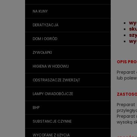
NA KUNY
wy
DERATYZACJA
sk
sz
DOM I OGRÓD
wy
ŻYWOŁAPKI
OPIS PR
HIGIENA W HODOWLI
Preparat
lub polew
ODSTRASZACZE ZWIERZĄT
LAMPY OWADOBÓJCZE
ZASTOSO
Preparat
BHP
przyległy
Preparat
SUBSTANCJE CZYNNE
wysoką sk
WYCOFANE Z UŻYCIA