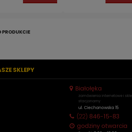
ASZE SKLEPY
Białołęka
zamówienia internetowe i skl
stacjonarny
ul. Ciechanowska 15
(22)
846-15-83
godziny otwarcia