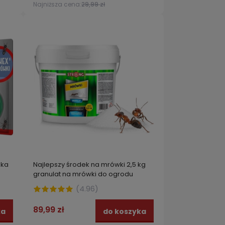
Najniższa cena:
29,99 zł
pka
Najlepszy środek na mrówki 2,5 kg
granulat na mrówki do ogrodu
STRONG
(
4.96
)
89,99 zł
ka
do koszyka