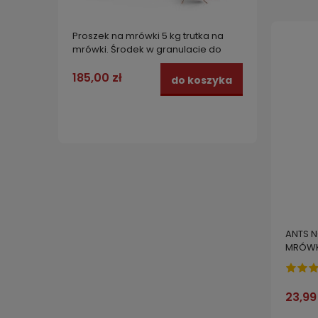
Proszek na mrówki 5 kg trutka na
Odstra
mrówki. Środek w granulacie do
cztero
ogrodu RED KILLER STRONG
przykr
parkin
185,00 zł
379,0
do koszyka
ANTS N
MRÓWK
23,99