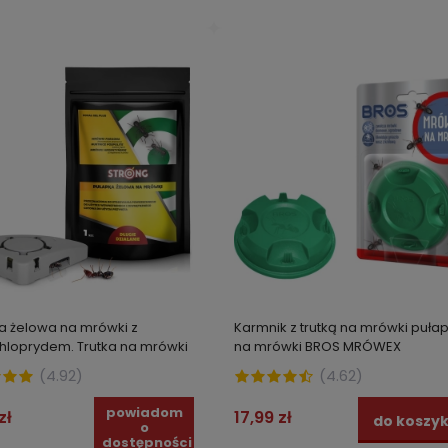
a żelowa na mrówki z
Karmnik z trutką na mrówki puła
hloprydem. Trutka na mrówki
na mrówki BROS MRÓWEX
a i czarne mrówki STRONG 1
(
4.92
)
(
4.62
)
powiadom
zł
17,99 zł
do koszy
o
dostępności