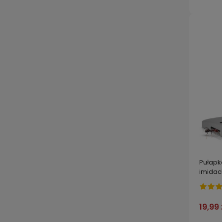
Pułapk
imidac
faraon
szt.
19,99 