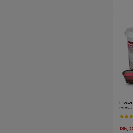
Prosze
mrówki
ogrodu
185,0