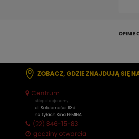
ZOBACZ, GDZIE ZNAJDUJĄ SIĘ N
Centrum
sklep stacjonarny
al. Solidarności 113d
na tyłach Kina FEMINA
(22)
846-15-83
godziny otwarcia