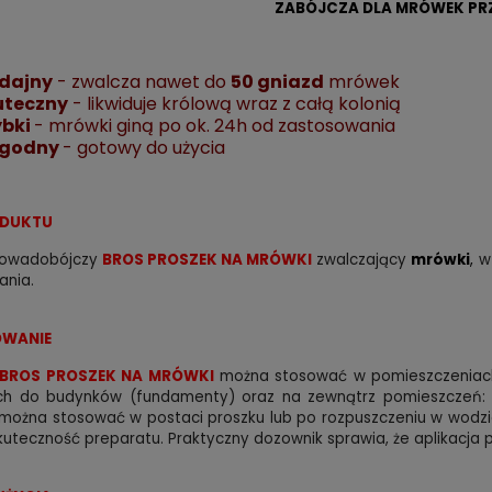
ZABÓJCZA DLA MRÓWEK PR
dajny
- zwalcza nawet do
50 gniazd
mrówek
uteczny
- likwiduje królową wraz z całą kolonią
ybki
- mrówki giną po ok. 24h od zastosowania
godny
- gotowy do użycia
ODUKTU
 owadobójczy
BROS PROSZEK NA MRÓWKI
zwalczający
mrówki
,
w
ania.
WANIE
BROS PROSZEK NA MRÓWKI
można stosować w pomieszczeniach
ch do budynków (fundamenty) oraz na zewnątrz pomieszczeń: tar
 można stosować w postaci proszku lub po rozpuszczeniu w wodz
uteczność preparatu. Praktyczny dozownik sprawia, że aplikacja p