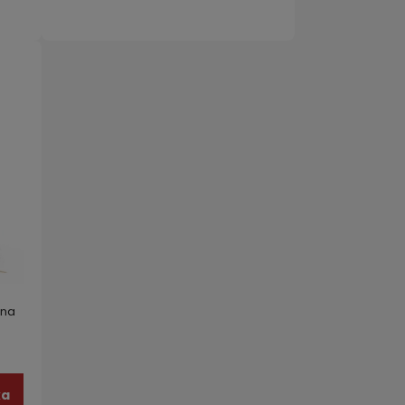
 na
BIKI
ka