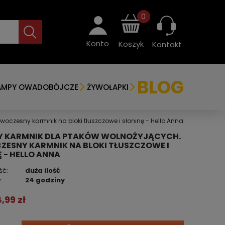
0
Konto
Koszyk
Kontakt
BLOG
AMPY OWADOBÓJCZE
ŻYWOŁAPKI
oczesny karmnik na bloki tłuszczowe i słoninę - Hello Anna
 KARMNIK DLA PTAKÓW WOLNOŻYJĄCYCH.
ESNY KARMNIK NA BLOKI TŁUSZCZOWE I
 - HELLO ANNA
ść:
duża ilość
:
24 godziny
4,99 zł