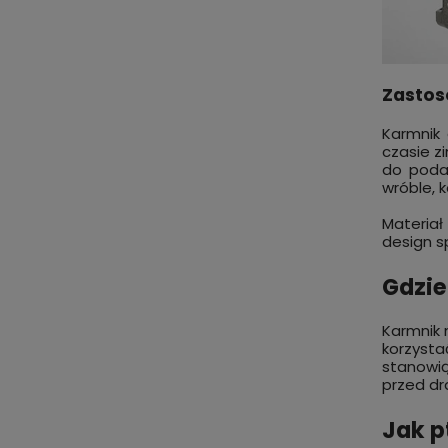
Zastos
Karmnik 
czasie z
do podaw
wróble, k
Materiał
design s
Gdzie
Karmnik n
korzysta
stanowią
przed dra
Jak p