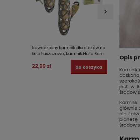
Nowoczesny karmnik dla ptaków na
Karmnik
kule tłuszczowe, karmnik Hello Sam
ptaków
Opis p
2 sztuki
ogrodo
wolnoż
22,99 zł
22,99
do koszyka
Karmnik
doskonał
szerokoś
jest w 1
środowis
Karmnik
głównie 
ale tak
planetę.
środowis
Karmn