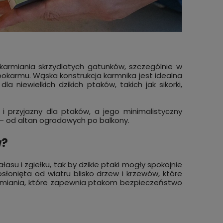
armiania skrzydlatych gatunków, szczególnie w
okarmu. Wąska konstrukcja karmnika jest idealna
 niewielkich dzikich ptaków, takich jak sikorki,
 przyjazny dla ptaków, a jego minimalistyczny
 — od altan ogrodowych po balkony.
w?
łasu i zgiełku, tak by dzikie ptaki mogły spokojnie
łonięta od wiatru blisko drzew i krzewów, które
armiania, które zapewnia ptakom bezpieczeństwo