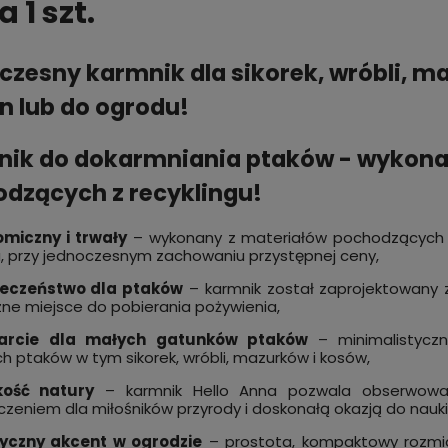
 1 szt.
zesny karmnik dla sikorek, wróbli, ma
n lub do ogrodu!
ik do dokarmniania ptaków - wykona
dzących z recyklingu!
miczny i trwały
– wykonany z materiałów pochodzących w
, przy jednoczesnym zachowaniu przystępnej ceny,
ieczeństwo dla ptaków
– karmnik został zaprojektowany z
ne miejsce do pobierania pożywienia,
arcie dla małych gatunków ptaków
– minimalistycz
ich ptaków w tym sikorek, wróbli, mazurków i kosów,
kość natury
– karmnik Hello Anna pozwala obserwować
zeniem dla miłośników przyrody i doskonałą okazją do nauki 
yczny akcent w ogrodzie
– prostota, kompaktowy rozmiar