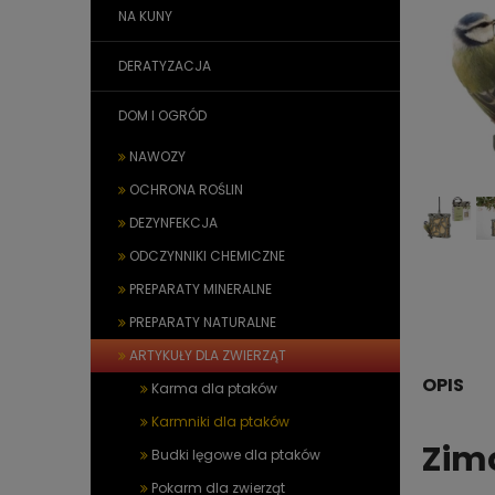
NA KUNY
DERATYZACJA
DOM I OGRÓD
NAWOZY
OCHRONA ROŚLIN
DEZYNFEKCJA
ODCZYNNIKI CHEMICZNE
PREPARATY MINERALNE
PREPARATY NATURALNE
ARTYKUŁY DLA ZWIERZĄT
OPIS
Karma dla ptaków
Karmniki dla ptaków
Zim
Budki lęgowe dla ptaków
Pokarm dla zwierząt