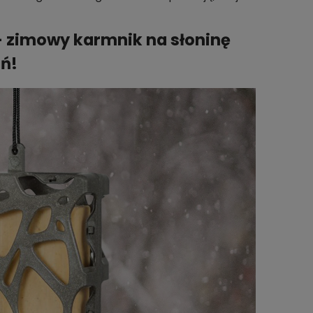
– zimowy karmnik na słoninę
eń!