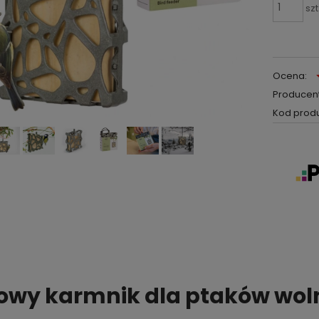
szt
Ocena:
Producent
Kod produ
owy karmnik dla ptaków woln