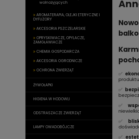
Anna
wolnożyjących
AROMATERAPIA, OLEJKI ETERYCZNE I
DYFUZORY
Nowoc
AKCESORIA PSZCZELARSKIE
balko
OPRYSKIWACZE, OPYLACZE,
ZAMGŁAWIACZE
Karmn
CHEMIA GOSPODARCZA
pocho
AKCESORIA OGRODNICZE
OCHRONA ZWIERZĄT
✅
ekono
produktu
ŻYWOŁAPKI
✅
bezp
bezpiecz
HIGIENA W HODOWLI
✅
wsp
niewielk
ODSTRASZACZE ZWIERZĄT
✅
blis
doświadc
LAMPY OWADOBÓJCZE
✅
estet