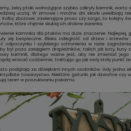
cemy, żeby ptaki wolnożyjące szybko odkryły karmnik, warto 
wdziwą ucztą. W zimowe i mroźne dni sikorki uwielbiają n
. Kolby zbożowe zawierające proso czy sorgo, to kolejny św
ńców, które chętnie skubią ich drobne ziarenka.
wienie karmnika dla ptaków ma duże znaczenie. Najlepiej, g
uły się bezpieczne. Bliska odległość od drzew i krzewó
ć odpoczynku i szybkiego schronienia w razie zagrożenia.
by był poza zasięgiem drapieżników, takich jak koty, kuny cz
owy karmnik, dlatego ważne jest, aby nie zmieniać jego
 będą wracać codziennie, traktując go jak swój stały punkt ż
ęsto podążają za dźwiękami innych osobników. Gdy jedna siko
skrzydlate towarzystwo. Niektóre gatunki, jak dzwońce czy 
ują teren w poszukiwaniu pokarmu.