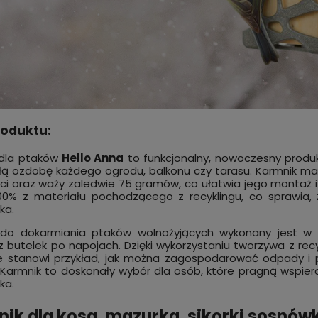
 na orzechy i ziarno dla
KRUK wizualny odstraszacz n
 - Podwieszany karmnik
GOŁĘBIE, KAWKI i inne PTAKI 3
roduktu:
wy do dokarmiania ptaków
yjących - Hello Max
 zł
20,99 zł
do koszyka
do kos
 dla ptaków
Hello Anna
to funkcjonalny, nowoczesny produkt
ą ozdobę każdego ogrodu, balkonu czy tarasu. Karmnik ma 
ci oraz waży zaledwie 75 gramów, co ułatwia jego montaż 
00% z materiału pochodzącego z recyklingu, co sprawia, ż
ka.
 do dokarmiania ptaków wolnożyjących wykonany jest w 
z butelek po napojach. Dzięki wykorzystaniu tworzywa z recyk
że stanowi przykład, jak można zagospodarować odpady i
 Karmnik to doskonały wybór dla osób, które pragną wspiera
ka.
ik dla kosa, mazurka, sikorki sosnów