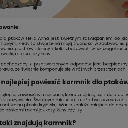
owanie:
dla ptaków Hello Anna jest świetnym rozwiązaniem do dok
imowym, kiedy to stworzenia mają trudności w zdobywaniu p
ania plastrów słoniny i kolb zbożowych w szczególności dla
owaliki, mazurki czy kosy.
 pochodzący z przetworzonych odpadów jest bezpieczny i
prawia, że świetnie komponuje się w różnych przestrzeniach
 najlepiej powiesić karmnik dla ptakó
ajlepiej zawiesić w miejscach, które znajdują się z dala od ha
ć z pożywienia. Świetnym miejscem może być przestrzeń os
 naturalną ptasią kryjówkę. Warto znaleźć miejsce do dok
pieżnikami takimi jak koty, kuny czy lisy.
taki znajdują karmnik?