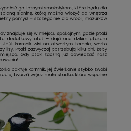
wypełnić go licznymi smakołykami, które będą dla
iesoloną słoninę, którą można włożyć do wnętrza
ietny pomysł – szczególnie dla wróbli, mazurków
dy znajduje się w miejscu spokojnym, gdzie ptaki
w to dodatkowy atut – dają one dzikim ptakom
 Jeśli karmnik wisi na otwartym terenie, warto
y lisy. Ptaki zazwyczaj potrzebują kilku dni, żeby
 miejsca. Gdy ptaki zaczną już odwiedzać nasz
erowania!
rka odkryje karmnik, jej ćwierkanie szybko zwabi
wróble, tworzą wręcz małe stadka, które wspólnie