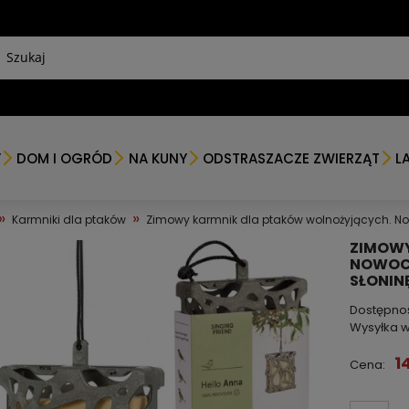
Y
DOM I OGRÓD
NA KUNY
ODSTRASZACZE ZWIERZĄT
L
»
»
Karmniki dla ptaków
Zimowy karmnik dla ptaków wolnożyjących. Now
ZIMOWY
NOWOCZ
SŁONINĘ
Dostępno
Wysyłka w
1
Cena: