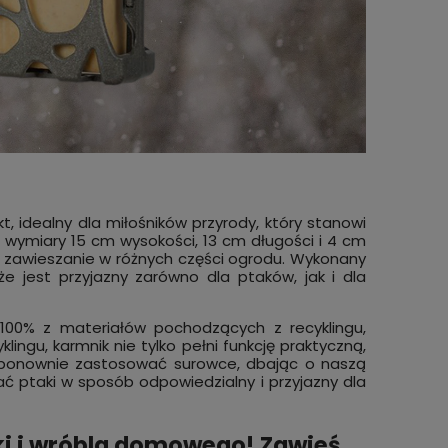
a
Pułapka na muchy wielokrotnego
Stylow
3,5 cm
użytku BROS WOREK NA MUCHY XL z
walce 
wabikiem
sztuka
59,99 zł
13,99
zyka
do koszyka
, idealny dla miłośników przyrody, który stanowi
wymiary 15 cm wysokości, 13 cm długości i 4 cm
i zawieszanie w różnych części ogrodu. Wykonany
e jest przyjazny zarówno dla ptaków, jak i dla
100% z materiałów pochodzących z recyklingu,
lingu, karmnik nie tylko pełni funkcję praktyczną,
 ponownie zastosować surowce, dbając o naszą
ć ptaki w sposób odpowiedzialny i przyjazny dla
ki i wróbla domowego! Zawieś