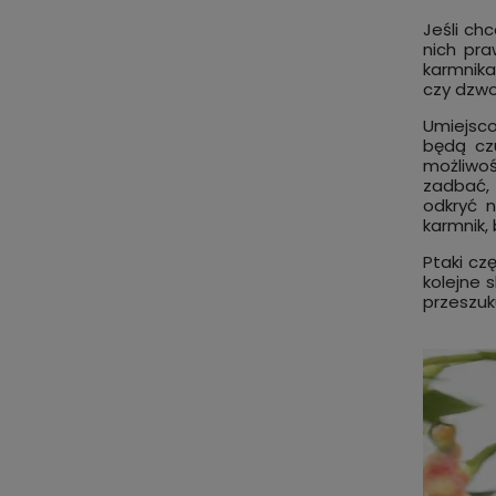
Jeśli ch
nich pra
karmnika
czy dzwo
Umiejsco
będą cz
możliwoś
zadbać, 
odkryć n
karmnik,
Ptaki cz
kolejne 
przeszuk