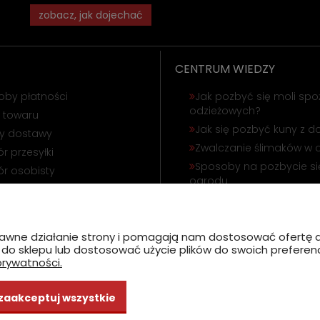
zobacz, jak dojechać
CENTRUM WIEDZY
oby płatności
Jak pozbyć się moli spo
odzieżowych?
 towaru
Jak się pozbyć kuny z 
ty dostawy
Zwalczanie ślimaków w 
r przesyłki
Sposoby na pozbycie się
r osobisty
ogrodu
ąpienie od umowy
Odstraszanie gołębi i wr
amacja towaru
Jak się pozbyć korników
poprawne działanie strony i pomagają nam dostosować ofert
ć do sklepu lub dostosować użycie plików do swoich preferencj
prywatności.
zaakceptuj wszystkie