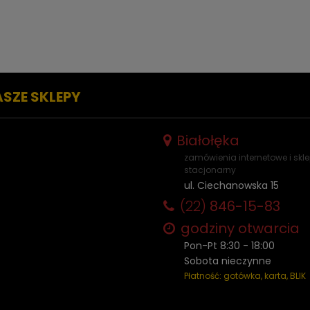
ASZE SKLEPY
Białołęka
zamówienia internetowe i skl
stacjonarny
ul. Ciechanowska 15
(22)
846-15-83
godziny otwarcia
Pon-Pt 8:30 - 18:00
Sobota nieczynne
Płatność: gotówka, karta, BLIK