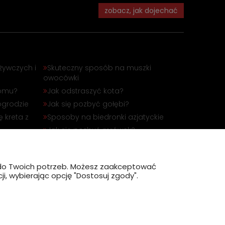
zobacz, jak dojechać
żywczych i
Skuteczny sposób na muszki
owocówki
domu?
Jak odstraszyć kota?
ogrodzie
Jak się pozbyć gołębi?
 kreta z
Sposoby na biedronki azjatyckie
Jak się pozbyć mrówek?
óbli
Jak odstraszyć dzika?
?
ę do Twoich potrzeb. Możesz zaakceptować
i, wybierając opcję "Dostosuj zgody".