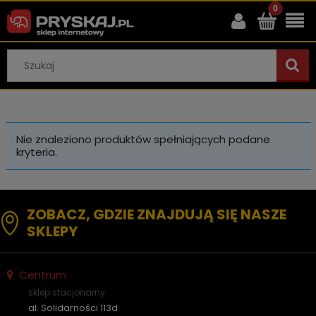
Nie znaleziono produktów spełniających podane
kryteria.
ZOBACZ, GDZIE ZNAJDUJĄ SIĘ NASZE
SKLEPY
Centrum
sklep stacjonarny
al. Solidarności 113d