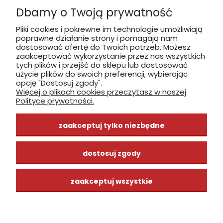
Dbamy o Twoją prywatność
Płatność: gotówka, karta, BLIK
Pliki cookies i pokrewne im technologie umożliwiają
poprawne działanie strony i pomagają nam
zobacz, jak dojechać
dostosować ofertę do Twoich potrzeb. Możesz
zaakceptować wykorzystanie przez nas wszystkich
tych plików i przejść do sklepu lub dostosować
użycie plików do swoich preferencji, wybierając
opcję "Dostosuj zgody".
Więcej o plikach cookies przeczytasz w naszej
INFORMACJE
Polityce prywatności.
ZAKUPY
zaakceptuj tylko niezbędne
CENTRUM WIEDZY
dostosuj zgody
zaakceptuj wszystkie
pokaż pełną wersję strony