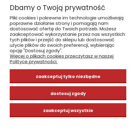
Dbamy o Twoją prywatność
Płatność: gotówka, karta, BLIK
Pliki cookies i pokrewne im technologie umożliwiają
poprawne działanie strony i pomagają nam
zobacz, jak dojechać
dostosować ofertę do Twoich potrzeb. Możesz
zaakceptować wykorzystanie przez nas wszystkich
tych plików i przejść do sklepu lub dostosować
użycie plików do swoich preferencji, wybierając
opcję "Dostosuj zgody".
Więcej o plikach cookies przeczytasz w naszej
INFORMACJE
Polityce prywatności.
ZAKUPY
zaakceptuj tylko niezbędne
CENTRUM WIEDZY
dostosuj zgody
zaakceptuj wszystkie
pokaż pełną wersję strony