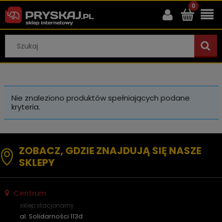
Nie znaleziono produktów spełniających podane
kryteria.
ZOBACZ, GDZIE ZNAJDUJĄ SIĘ NASZE
SKLEPY
Centrum
sklep stacjonarny
al. Solidarności 113d