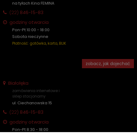
na tyłach Kina FEMINA
(22)
846-15-83
godziny otwarcia
Pon-Pt 10:00 - 18:00
Sobota nieczynne
Płatność: gotówka, karta, BLIK
zobacz, jak dojechać
Białołęka
zamówienia internetowe i
sklep stacjonarny
ul. Ciechanowska 15
(22)
846-15-83
godziny otwarcia
Pon-Pt 8:30 - 18:00
Sobota nieczynne