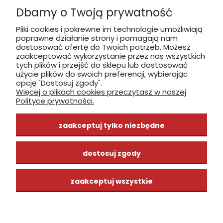
Dbamy o Twoją prywatność
Płatność: gotówka, karta, BLIK
Pliki cookies i pokrewne im technologie umożliwiają
poprawne działanie strony i pomagają nam
zobacz, jak dojechać
dostosować ofertę do Twoich potrzeb. Możesz
zaakceptować wykorzystanie przez nas wszystkich
tych plików i przejść do sklepu lub dostosować
użycie plików do swoich preferencji, wybierając
opcję "Dostosuj zgody".
Więcej o plikach cookies przeczytasz w naszej
INFORMACJE
Polityce prywatności.
ZAKUPY
zaakceptuj tylko niezbędne
CENTRUM WIEDZY
dostosuj zgody
zaakceptuj wszystkie
pokaż pełną wersję strony