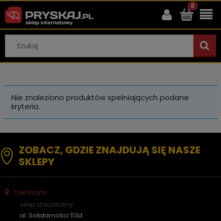
Nie znaleziono produktów spełniających podane
kryteria.
ZOBACZ, GDZIE ZNAJDUJĄ SIĘ NASZE
SKLEPY
Centrum
sklep stacjonarny
al. Solidarności 113d