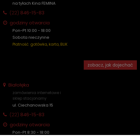
na tyłach Kina FEMINA
(22)
846-15-83
godziny otwarcia
Pon-Pt 10:00 - 18:00
Sobota nieczynne
Płatność: gotówka, karta, BLIK
zobacz, jak dojechać
Białołęka
zamówienia internetowe i
sklep stacjonarny
ul. Ciechanowska 15
(22)
846-15-83
godziny otwarcia
Pon-Pt 8:30 - 18:00
Sobota nieczynne