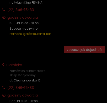
na tyłach Kina FEMINA
(22)
846-15-83
godziny otwarcia
Pon-Pt 10:00 - 18:00
Sobota nieczynne
Płatność: gotówka, karta, BLIK
zobacz, jak dojechać
Białołęka
zamówienia internetowe i
sklep stacjonarny
ul. Ciechanowska 15
(22)
846-15-83
godziny otwarcia
Pon-Pt 8:30 - 18:00
Sobota nieczynne