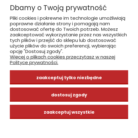
Dbamy o Twoją prywatność
Płatność: gotówka, karta, BLIK
Pliki cookies i pokrewne im technologie umożliwiają
poprawne działanie strony i pomagają nam
zobacz, jak dojechać
dostosować ofertę do Twoich potrzeb. Możesz
zaakceptować wykorzystanie przez nas wszystkich
tych plików i przejść do sklepu lub dostosować
użycie plików do swoich preferencji, wybierając
opcję "Dostosuj zgody".
Więcej o plikach cookies przeczytasz w naszej
INFORMACJE
Polityce prywatności.
ZAKUPY
zaakceptuj tylko niezbędne
CENTRUM WIEDZY
dostosuj zgody
zaakceptuj wszystkie
pokaż pełną wersję strony