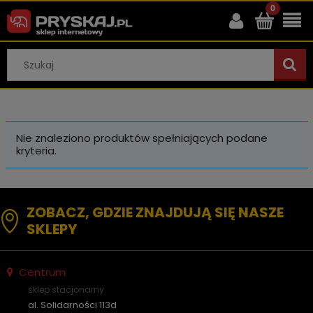
Nie znaleziono produktów spełniających podane
kryteria.
ZOBACZ, GDZIE ZNAJDUJĄ SIĘ NASZE
SKLEPY
Centrum
sklep stacjonarny
al. Solidarności 113d