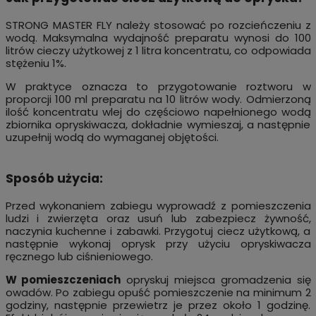
STRONG MASTER FLY należy stosować po rozcieńczeniu z
wodą. Maksymalna wydajność preparatu wynosi do 100
litrów cieczy użytkowej z 1 litra koncentratu, co odpowiada
stężeniu 1%.
W praktyce oznacza to przygotowanie roztworu w
proporcji 100 ml preparatu na 10 litrów wody. Odmierzoną
ilość koncentratu wlej do częściowo napełnionego wodą
zbiornika opryskiwacza, dokładnie wymieszaj, a następnie
uzupełnij wodą do wymaganej objętości.
Sposób użycia:
Przed wykonaniem zabiegu wyprowadź z pomieszczenia
ludzi i zwierzęta oraz usuń lub zabezpiecz żywność,
naczynia kuchenne i zabawki. Przygotuj ciecz użytkową, a
następnie wykonaj oprysk przy użyciu opryskiwacza
ręcznego lub ciśnieniowego.
W pomieszczeniach
opryskuj miejsca gromadzenia się
owadów. Po zabiegu opuść pomieszczenie na minimum 2
godziny, następnie przewietrz je przez około 1 godzinę.