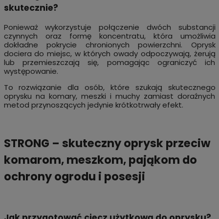
skutecznie?
Ponieważ wykorzystuje połączenie dwóch substancji
czynnych oraz formę koncentratu, która umożliwia
dokładne pokrycie chronionych powierzchni. Oprysk
dociera do miejsc, w których owady odpoczywają, żerują
lub przemieszczają się, pomagając ograniczyć ich
występowanie.
To rozwiązanie dla osób, które szukają skutecznego
oprysku na komary, meszki i muchy zamiast doraźnych
metod przynoszących jedynie krótkotrwały efekt.
STRONG – skuteczny oprysk przeciw
komarom, meszkom, pająkom do
ochrony ogrodu i posesji
Jak przygotować ciecz użytkową do oprysku?