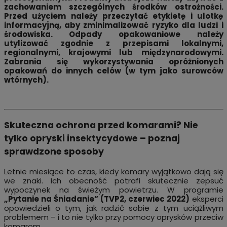
zachowaniem szczególnych środków ostrożności.
Przed użyciem należy przeczytać etykietę i ulotkę
informacyjną, aby zminimalizować ryzyko dla ludzi i
środowiska. Odpady opakowaniowe należy
utylizować zgodnie z przepisami lokalnymi,
regionalnymi, krajowymi lub międzynarodowymi.
Zabrania się wykorzystywania opróżnionych
opakowań do innych celów (w tym jako surowców
wtórnych).
Skuteczna ochrona przed komarami? Nie
tylko opryski insektycydowe – poznaj
sprawdzone sposoby
Letnie miesiące to czas, kiedy komary wyjątkowo dają się
we znaki. Ich obecność potrafi skutecznie zepsuć
wypoczynek na świeżym powietrzu. W programie
„Pytanie na Śniadanie” (TVP2, czerwiec 2022)
eksperci
opowiedzieli o tym, jak radzić sobie z tym uciążliwym
problemem – i to nie tylko przy pomocy oprysków przeciw
komarom.