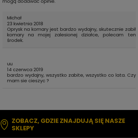
mogą dodawać opinie.
Michał
23 kwietnia 2018
Oprysk na komary jest bardzo wydajny, skutecznie zabił
komary na mojej zalesionej działce, polecam ten
środek.
uu
14 czerwca 2019
bardzo wydajny, wszystko zabite, wszystko co lata. Czy
mam sie cieszyc ?
ZOBACZ, GDZIE ZNAJDUJĄ SIĘ NASZE
SKLEPY