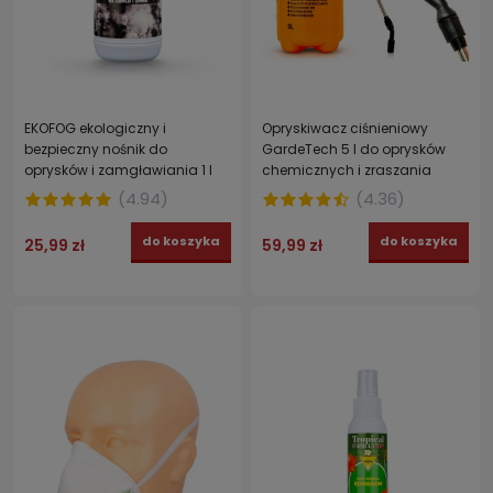
EKOFOG ekologiczny i
Opryskiwacz ciśnieniowy
bezpieczny nośnik do
GardeTech 5 l do oprysków
oprysków i zamgławiania 1 l
chemicznych i zraszania
roślin
(
4.94
)
(
4.36
)
do koszyka
do koszyka
25,99 zł
59,99 zł