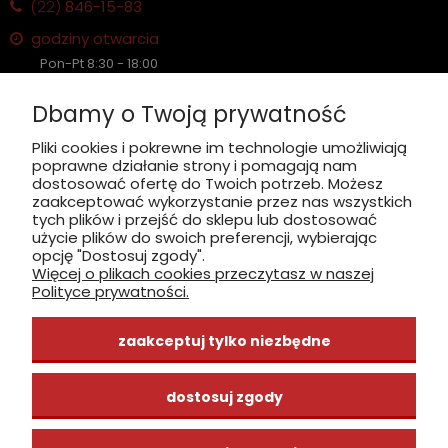
(22)
846-15-83
godziny otwarcia
Pon-Pt 8:30 - 18:00
Sobota nieczynne
Dbamy o Twoją prywatność
Płatność: gotówka, karta, BLIK
Pliki cookies i pokrewne im technologie umożliwiają
poprawne działanie strony i pomagają nam
zobacz, jak dojechać
dostosować ofertę do Twoich potrzeb. Możesz
zaakceptować wykorzystanie przez nas wszystkich
tych plików i przejść do sklepu lub dostosować
użycie plików do swoich preferencji, wybierając
opcję "Dostosuj zgody".
Więcej o plikach cookies przeczytasz w naszej
INFORMACJE
Polityce prywatności.
ZAKUPY
zaakceptuj tylko niezbędne
CENTRUM WIEDZY
dostosuj zgody