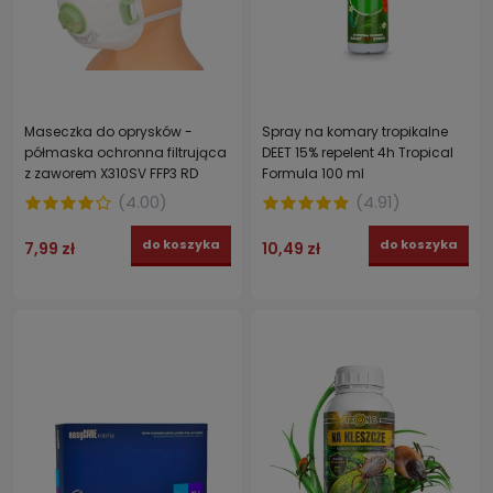
Maseczka do oprysków -
Spray na komary tropikalne
półmaska ochronna filtrująca
DEET 15% repelent 4h Tropical
z zaworem X310SV FFP3 RD
Formula 100 ml
(
4.00
)
(
4.91
)
do koszyka
do koszyka
7,99 zł
10,49 zł