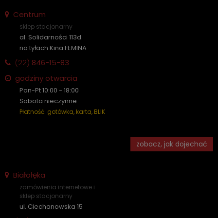
Centrum
sklep stacjonarny
al. Solidarności 113d
na tyłach Kina FEMINA
(22)
846-15-83
godziny otwarcia
Pon-Pt 10:00 - 18:00
Sobota nieczynne
Płatność: gotówka, karta, BLIK
zobacz, jak dojechać
Białołęka
zamówienia internetowe i
sklep stacjonarny
ul. Ciechanowska 15