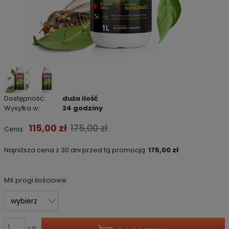
Dostępność:
duża ilość
Wysyłka w:
24 godziny
115,00 zł
175,00 zł
Cena:
Najniższa cena z 30 dni przed tą promocją:
175,00 zł
Jeżeli pro
niż 30 dni,
MX progi ilościowe:
cena od mo
pojawił się
szt