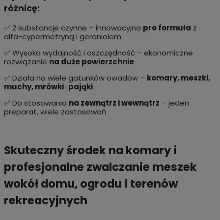
różnicę:
✅ 2 substancje czynne – innowacyjna
pro formuła
z
alfa-cypermetryną i geraniolem
✅ Wysoka wydajność i oszczędność – ekonomiczne
rozwiązanie
na duże powierzchnie
✅ Działa na wiele gatunków owadów –
komary, meszki,
muchy, mrówki
i
pająki
✅ Do stosowania
na zewnątrz i wewnątrz
– jeden
preparat, wiele zastosowań
Skuteczny środek na komary i
profesjonalne zwalczanie meszek
wokół domu, ogrodu i terenów
rekreacyjnych