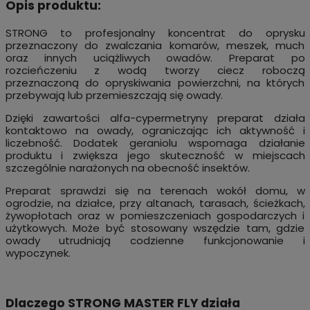
Opis produktu:
STRONG to profesjonalny koncentrat do oprysku
przeznaczony do zwalczania komarów, meszek, much
oraz innych uciążliwych owadów. Preparat po
rozcieńczeniu z wodą tworzy ciecz roboczą
przeznaczoną do opryskiwania powierzchni, na których
przebywają lub przemieszczają się owady.
Dzięki zawartości alfa-cypermetryny preparat działa
kontaktowo na owady, ograniczając ich aktywność i
liczebność. Dodatek geraniolu wspomaga działanie
produktu i zwiększa jego skuteczność w miejscach
szczególnie narażonych na obecność insektów.
Preparat sprawdzi się na terenach wokół domu, w
ogrodzie, na działce, przy altanach, tarasach, ścieżkach,
żywopłotach oraz w pomieszczeniach gospodarczych i
użytkowych. Może być stosowany wszędzie tam, gdzie
owady utrudniają codzienne funkcjonowanie i
wypoczynek.
Dlaczego STRONG MASTER FLY działa