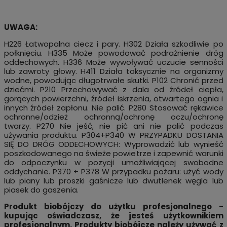
UWAGA:
H226 Łatwopalna ciecz i pary. H302 Działa szkodliwie po
połknięciu. H335 Może powodować podrażnienie dróg
oddechowych. H336 Może wywoływać uczucie senności
lub zawroty głowy. H411 Działa toksycznie na organizmy
wodne, powodując długotrwałe skutki. P102 Chronić przed
dziećmi. P210 Przechowywać z dala od źródeł ciepła,
gorących powierzchni, źródeł iskrzenia, otwartego ognia i
innych źródeł zapłonu. Nie palić. P280 Stosować rękawice
ochronne/odzież ochronną/ochronę oczu/ochronę
twarzy. P270 Nie jeść, nie pić ani nie palić podczas
używania produktu. P304+P340 W PRZYPADKU DOSTANIA
SIĘ DO DRÓG ODDECHOWYCH: Wyprowadzić lub wynieść
poszkodowanego na świeże powietrze i zapewnić warunki
do odpoczynku w pozycji umożliwiającej swobodne
oddychanie. P370 + P378 W przypadku pożaru: użyć wody
lub piany lub proszki gaśnicze lub dwutlenek węgla lub
piasek do gaszenia.
Produkt biobójczy do użytku profesjonalnego -
kupując oświadczasz, że jesteś użytkownikiem
profesjonalnym. Produkty biobójcze należy używać z