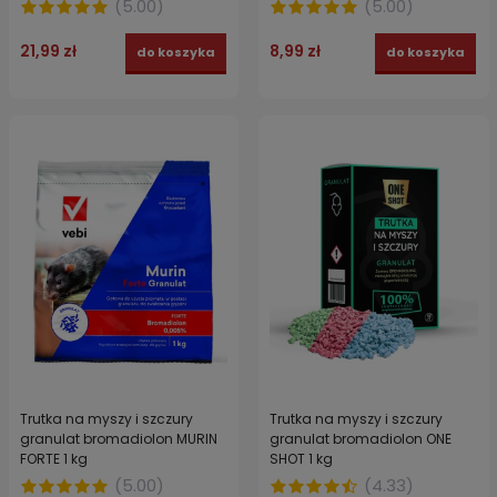
(
5.00
)
(
5.00
)
21,99 zł
8,99 zł
do koszyka
do koszyka
Trutka na myszy i szczury
Trutka na myszy i szczury
granulat bromadiolon MURIN
granulat bromadiolon ONE
FORTE 1 kg
SHOT 1 kg
(
5.00
)
(
4.33
)