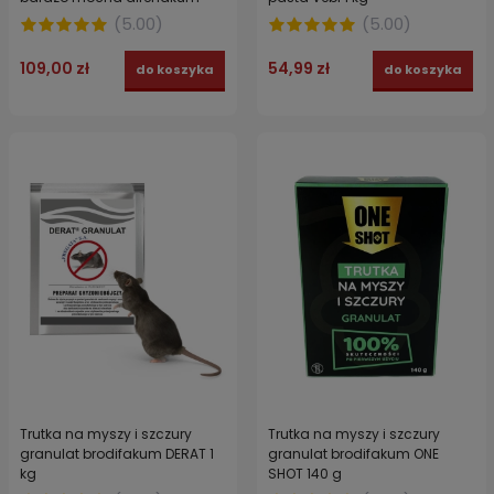
VIGONEZ MARS 1,5 kg
(
5.00
)
(
5.00
)
109,00 zł
54,99 zł
do koszyka
do koszyka
Trutka na myszy i szczury
Trutka na myszy i szczury
granulat brodifakum DERAT 1
granulat brodifakum ONE
kg
SHOT 140 g