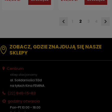
1
2
3
4
ZOBACZ, GDZIE ZNAJDUJĄ SIĘ NASZE
SKLEPY
Centrum
sklep stacjonarny
al. Solidarności 113d
na tyłach Kina FEMINA
(22)
846-15-83
godziny otwarcia
Pon-Pt 10:00 - 18:00