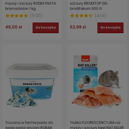
myszy i szczury RODEX PASTA
szczury BRODITOP GEL
bromadiolon 1 kg
brodifakum 300 G
(
5.00
)
(
4.14
)
49,00 zł
52,99 zł
do koszyka
do koszyka
Trucizna w formie pasty do
Trutka FLUORESCENCYJNA na
zwalczania gryzoni ROBAN
myszy i szczury best RAT KILLER