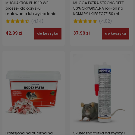
MUCHAKRON PLUS 10 WP
MUGGA EXTRA STRONG DEET
proszek do oprysku,
50% ORYGINALNA roll-on na
malowania lub wykładania
KOMARY i KLESZCZE 50 ml
na MUCHY 125 g
(
4.14
)
(
4.82
)
42,99 zł
37,99 zł
do koszyka
do koszyka
Profesjonalna trucizna na
Skuteczna trutka na myszy i