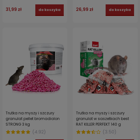
31,99 zł
26,99 zł
do koszyka
do koszyka
Trutka na myszy i szczury
Trutka na myszy i szczury
granulat pellet bromadiolon
granulat w saszetkach best
STRONG 3 kg
RAT KILLER PERFEKT 140 g
(
4.92
)
(
3.50
)