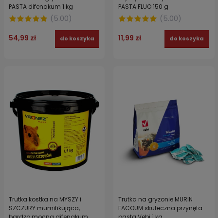
PASTA difenakum 1 kg
PASTA FLUO 150 g
(
5.00
)
(
5.00
)
54,99 zł
11,99 zł
do koszyka
do koszyka
Trutka kostka na MYSZY i
Trutka na gryzonie MURIN
SZCZURY mumifikująca,
FACOUM skuteczna przynęta
bardzo mocna difenakum
pasta Vebi 1 kg