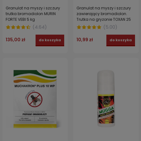
Granulat na myszy i szczury
Granulat na myszy i szczury
trutka bromadiolon MURIN
zawierający bromadiolon.
FORTE VEBI 5 kg
Trutka na gryzonie TOXAN 25
150 g
(
4.64
)
(
5.00
)
135,00 zł
10,99 zł
do koszyka
do koszyka